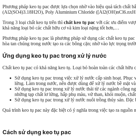
Phương pháp keo tụ pac được lựa chọn nhờ vào hiệu quả tách chất b
(Al2(SO4)3.18H2O), Poly Aluminium Chloride ([Al2(OH)nCl6.nxH2
Trong 3 loại chất keo tụ trên thì
chất keo tụ pac
với các ưu điểm vượt
khả năng loại bỏ các chất hữu cơ và kim loại nặng tốt hơn,…
Phương pháp keo tụ pac là phương pháp sử dụng các chất keo tụ pac c
hòa tan chúng trong nước tạo ra các bông cặn; nhờ vào lực trọng trư
Ứng dụng keo tụ pac trong xử lý nước
Chất keo tụ pac có khả năng keo tụ. Loại bỏ hoàn toàn các chất hữu 
Sử dụng keo tụ pac trong việc xử lý nước cấp sinh hoạt. Phục 
lửng. Làm trong nước, nên được dùng để xử lý nước bề mặt v
Sử dụng keo tụ pac trong xử lý nước thải từ các ngành công ng
những tạp chất lơ lửng, hấp phụ màu, vử than, khói muộn, chất
Sử dụng keo tụ pac trong xử lý nước nuôi trồng thủy sản. Đặc b
Quá trình keo tụ pac này đặc biệt có ý nghĩa trong việc tạo ra nguồn
Cách sử dụng keo tụ pac