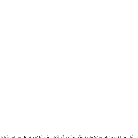
c khác nhau. Khi xử lý các chất rắn này bằng phương pháp cơ học thì