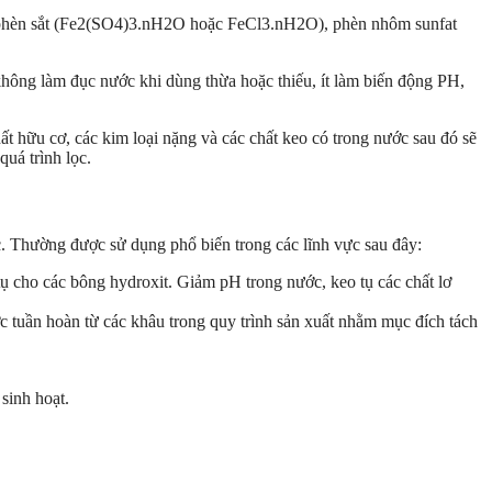
hư phèn sắt (Fe2(SO4)3.nH2O hoặc FeCl3.nH2O), phèn nhôm sunfat
 không làm đục nước khi dùng thừa hoặc thiếu, ít làm biến động PH,
t hữu cơ, các kim loại nặng và các chất keo có trong nước sau đó sẽ
uá trình lọc.
c. Thường được sử dụng phổ biến trong các lĩnh vực sau đây:
tụ cho các bông hydroxit. Giảm pH trong nước, keo tụ các chất lơ
c tuần hoàn từ các khâu trong quy trình sản xuất nhằm mục đích tách
sinh hoạt.