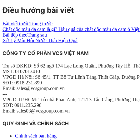
Điều hướng bài viết
Bài viết trước
Trang trước
Chất độc màu da cam là gì? Hậu quả của chất độc màu da cam ở Việ
Bài tiếp theo
Trang sau
Xử Lý Mùi Hôi Nước Thải Hiệu Quả
CÔNG TY CỔ PHẦN VCS VIỆT NAM
Trụ sở ĐKKD: Số 62 ngõ 174 Lạc Long Quân, Phường Tây Hồ, Th
MST: 0107013410
VPGD Hà Nội: Số 45/1, TT Bộ Tư Lệnh Tăng Thiết Giáp, Đường P
SĐT: 0918.231.899
Email: sales@vcsgroup.com.vn
---
VPGD TP.HCM: Toà nhà Phan Anh, 121/13 Tân Cảng, Phường Thạ
SĐT: 0911.235.298
Email: sales03@vcsgroup.com.vn
QUY ĐỊNH VÀ CHÍNH SÁCH
Chính sách bán hàng