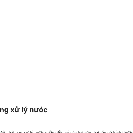
ông xử lý nước
nước thải hay xử lý nước ngầm đều có các hạt cặn, hạt rắn có kích thướ