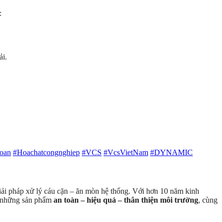
:
ải.
oan
#Hoachatcongnghiep
#VCS
#VcsVietNam
#DYNAMIC
 giải pháp xử lý cáu cặn – ăn mòn hệ thống. Với hơn 10 năm kinh
ến những sản phẩm
an toàn – hiệu quả – thân thiện môi trường
, cùng