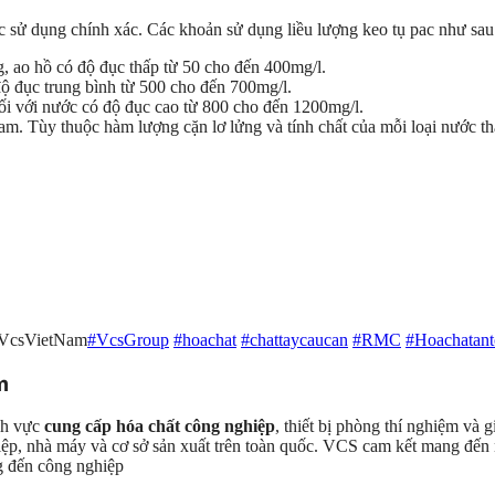
ợc sử dụng chính xác. Các khoản sử dụng liều lượng keo tụ pac như sau
 ao hồ có độ đục thấp từ 50 cho đến 400mg/l.
ộ đục trung bình từ 500 cho đến 700mg/l.
i với nước có độ đục cao từ 800 cho đến 1200mg/l.
am. Tùy thuộc hàm lượng cặn lơ lửng và tính chất của mỗi loại nước th
#VcsVietNam
#VcsGroup
#hoachat
#chattaycaucan
#RMC
#Hoachatant
m
ĩnh vực
cung cấp hóa chất công nghiệp
, thiết bị phòng thí nghiệm và
ghiệp, nhà máy và cơ sở sản xuất trên toàn quốc. VCS cam kết mang đ
g đến công nghiệp