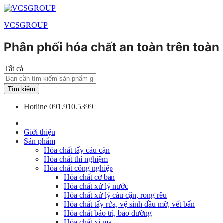
VCSGROUP
Phân phối hóa chất an toàn trên toàn
Tất cả
Tìm kiếm
Hotline
091.910.5399
Giới thiệu
Sản phẩm
Hóa chất tẩy cáu cặn
Hóa chất thí nghiệm
Hóa chất công nghiệp
Hóa chất cơ bản
Hóa chất xử lý nước
Hóa chất xử lý cáu cặn, rong rêu
Hóa chất tẩy rửa, vệ sinh dầu mỡ, vết bẩn
Hóa chất bảo trì, bảo dưỡng
Hóa chất xi mạ