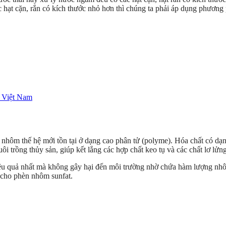
ác hạt cặn, rắn có kích thước nhỏ hơn thì chúng ta phải áp dụng phương
 Việt Nam
èn nhôm thế hệ mới tồn tại ở dạng cao phân tử (polyme). Hóa chất có dạ
uôi trồng thủy sản, giúp kết lắng các hợp chất keo tụ và các chất lơ lửng
iệu quả nhất mà không gây hại đến môi trường nhờ chứa hàm lượng nhô
 cho phèn nhôm sunfat.