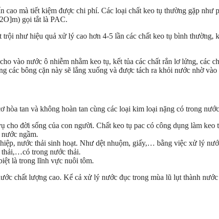
ẩn cao mà tiết kiệm được chi phí. Các loại chất keo tụ thường gặp n
O]m) gọi tắt là PAC.
 trội như hiệu quả xử lý cao hơn 4-5 lần các chất keo tụ bình thường,
ho vào nước ô nhiễm nhằm keo tụ, kết tủa các chất rắn lơ lửng, các chấ
ờng các bông cặn này sẽ lắng xuống và được tách ra khỏi nước nhờ vào q
cơ hòa tan và không hoàn tan cùng các loại kim loại nặng có trong nướ
vụ cho đời sống của con người. Chất keo tụ pac có công dụng làm keo 
à nước ngầm.
hiệp, nước thải sinh hoạt. Như dệt nhuộm, giấy,… bằng việc xử lý nướ
 thải,…có trong nước thải.
iệt là trong lĩnh vực nuôi tôm.
 nước chất lượng cao. Kể cả xử lý nước đục trong mùa lũ lụt thành nước 