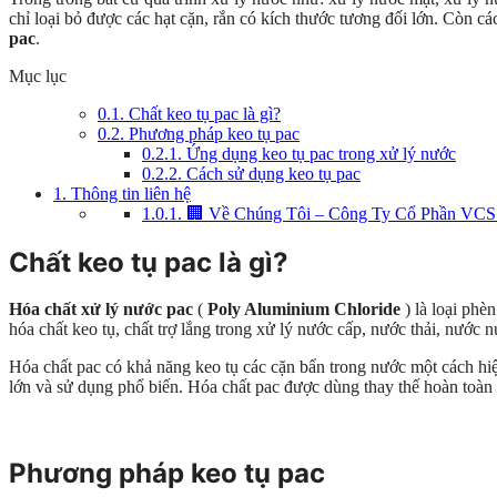
chỉ loại bỏ được các hạt cặn, rắn có kích thước tương đối lớn. Còn c
pac
.
Mục lục
0.1.
Chất keo tụ pac là gì?
0.2.
Phương pháp keo tụ pac
0.2.1.
Ứng dụng keo tụ pac trong xử lý nước
0.2.2.
Cách sử dụng keo tụ pac
1.
Thông tin liên hệ
1.0.1.
🏢 Về Chúng Tôi – Công Ty Cổ Phần VCS
Chất keo tụ pac là gì?
Hóa chất xử lý nước pac
(
Poly Aluminium Chloride
) là loại ph
hóa chất keo tụ, chất trợ lắng trong xử lý nước cấp, nước thải, nước n
Hóa chất pac có khả năng keo tụ các cặn bẩn trong nước một cách h
lớn và sử dụng phổ biến. Hóa chất pac được dùng thay thế hoàn toàn
Phương pháp keo tụ pac