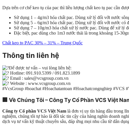
Dựa trên cơ chế keo tụ của pac thì liều lượng chất keo tụ pac cần đư
Sử dụng 1 – 4g/m3 hóa chất pac. Dùng xử lý đối với nước sông,
Sử dụng 5 – 6g/m3 hóa chất pac. Dùng xử lý đối với nước có đ
Sử dụng 7 – 10g/m3 hóa chất xử lý nước pac. Dùng để xử lý đố
Đặc biệt, pac dùng cho 1m3 nước thải là trong khoảng 15-30gr
Chất keo tụ PAC 30% – 31% – Trung Quốc
Thông tin liên hệ
Để được tư vấn – vui lòng liên hệ:
Hotline: 091.910.5399 / 091.823.1899
Email : sales@vcsgroup.com.vn
Website : www.vcsgroup.com.vn
#VcsGroup #hoachat #Hoachatantoan #Hoachatcongnghiep #VCS 
🏢
Về Chúng Tôi – Công Ty Cổ Phần VCS Việt Na
Công ty Cổ phần VCS Việt Nam
là đơn vị uy tín hàng đầu trong l
nghiệm, chúng tôi tự hào là đối tác tin cậy của hàng nghìn doanh n
dịch vụ tư vấn kỹ thuật chuyên sâu, đáp ứng mọi nhu cầu từ dân dụn