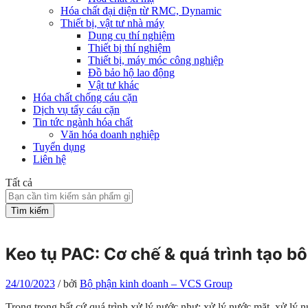
Hóa chất đại diện từ RMC, Dynamic
Thiết bị, vật tư nhà máy
Dụng cụ thí nghiệm
Thiết bị thí nghiệm
Thiết bị, máy móc công nghiệp
Đồ bảo hộ lao động
Vật tư khác
Hóa chất chống cáu cặn
Dịch vụ tẩy cáu cặn
Tin tức ngành hóa chất
Văn hóa doanh nghiệp
Tuyển dụng
Liên hệ
Tất cả
Tìm kiếm
Keo tụ PAC: Cơ chế & quá trình tạo b
24/10/2023
/
bởi
Bộ phận kinh doanh – VCS Group
Trong trong bất cứ quá trình xử lý nước như: xử lý nước mặt, xử lý 