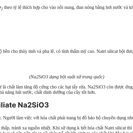
O
theo tỷ lệ thích hợp cho vào nồi nung, đun nóng bằng hơi nước và kh
2
ền cho thủy tinh và pha lê, có tính thẩm mỹ cao. Natri silicat bột được
(Na2SiO3 dạng bột xuất xứ trung quốc)
hư là chất làm tăng độ cứng cho các hạt tẩy rửa. Na2SiO3 còn được ứn
hả năng hút nước, chất dinh dưỡng của cây tốt hơn.
iliate Na2SiO3
ất. Người làm việc với hóa chất phải trang bị đồ bảo hộ chuyên dụng n
p, tránh xa nguồn nhiệt. Khi sử dụng k hết hóa chất Natri silicat thì