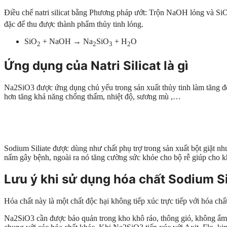
Đ
iều chế natri silicat bằng
Phương pháp ướt: Trộn NaOH lỏng và Si
đặc để thu được thành phẩm thủy tinh lỏng.
SiO
+ NaOH → Na
SiO
+ H
O
2
2
3
2
Ứng dụng của N
atri Silicat là gì
Na2SiO3 được ứng dụng chủ yếu trong sản xuất thủy tinh làm tăng độ b
hơn tăng khả năng chống thấm, nhiệt độ, sương mù ,…
Sodium Siliate được dùng như chất phụ trợ trong sản xuất bột giặt n
nấm gây bệnh, ngoài ra nó tăng cường sức khỏe cho bộ rễ giúp cho k
Lưu ý khi sử dụng hóa chất Sodium S
Hóa chất này là một chất độc hại không tiếp xúc trực tiếp với hóa ch
Na2SiO3 cần được bảo quản trong kho khô ráo, thông gió, không ẩm thấ