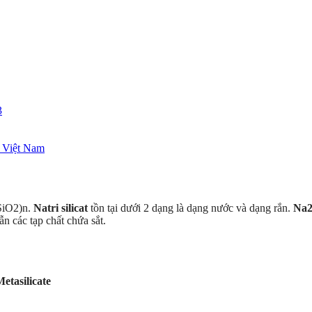
3
 Việt Nam
(SiO2)n.
Natri silicat
tồn tại dưới 2 dạng là dạng nước và dạng rắn.
Na2
n các tạp chất chứa sắt.
etasilicate