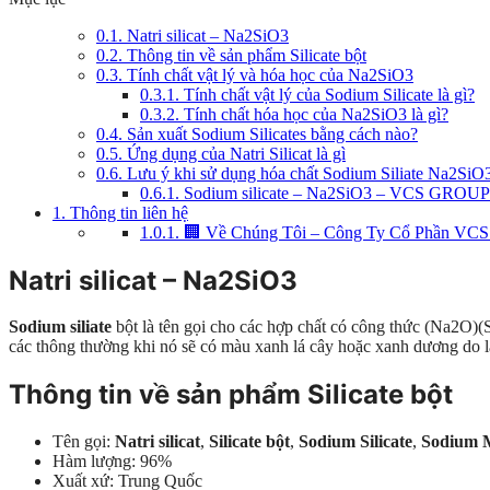
0.1.
Natri silicat – Na2SiO3
0.2.
Thông tin về sản phẩm Silicate bột
0.3.
Tính chất vật lý và hóa học của Na2SiO3
0.3.1.
Tính chất vật lý của Sodium Silicate là gì?
0.3.2.
Tính chất hóa học của Na2SiO3 là gì?
0.4.
Sản xuất Sodium Silicates bằng cách nào?
0.5.
Ứng dụng của Natri Silicat là gì
0.6.
Lưu ý khi sử dụng hóa chất Sodium Siliate Na2SiO
0.6.1.
Sodium silicate – Na2SiO3 – VCS GROUP
1.
Thông tin liên hệ
1.0.1.
🏢 Về Chúng Tôi – Công Ty Cổ Phần VCS
Natri silicat – Na2SiO3
Sodium siliate
bột là tên gọi cho các hợp chất có công thức (Na2O)
các thông thường khi nó sẽ có màu xanh lá cây hoặc xanh dương do lẫ
Thông tin về sản phẩm Silicate bột
Tên gọi:
Natri silicat
,
Silicate bột
,
Sodium Silicate
,
Sodium M
Hàm lượng: 96%
Xuất xứ: Trung Quốc