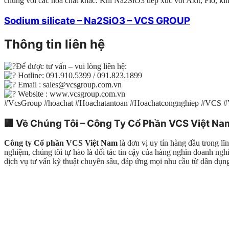
chung với các hóa chất khác. Khi Na2SiO3 tiếp xúc với Axit, Flo, kim 
Sodium silicate – Na2SiO3 – VCS GROUP
Thông tin liên hệ
Để được tư vấn – vui lòng liên hệ:
Hotline: 091.910.5399 / 091.823.1899
Email : sales@vcsgroup.com.vn
Website : www.vcsgroup.com.vn
#VcsGroup #hoachat #Hoachatantoan #Hoachatcongnghiep #VCS 
🏢
Về Chúng Tôi – Công Ty Cổ Phần VCS Việt Na
Công ty Cổ phần VCS Việt Nam
là đơn vị uy tín hàng đầu trong l
nghiệm, chúng tôi tự hào là đối tác tin cậy của hàng nghìn doanh n
dịch vụ tư vấn kỹ thuật chuyên sâu, đáp ứng mọi nhu cầu từ dân dụn