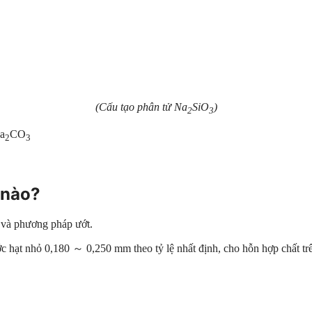
(Cấu tạo phân tử Na
SiO
)
2
3
a
CO
2
3
 nào?
ô và phương pháp ướt.
c hạt nhỏ 0,180 ～ 0,250 mm theo tỷ lệ nhất định, cho hỗn hợp chất tr