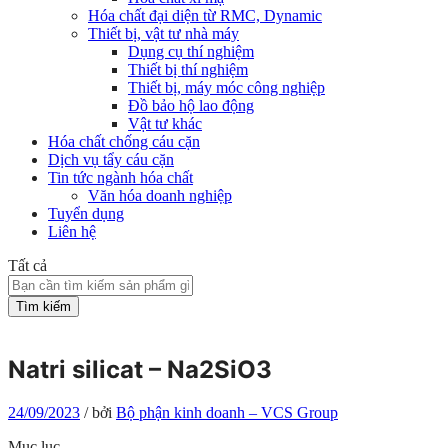
Hóa chất đại diện từ RMC, Dynamic
Thiết bị, vật tư nhà máy
Dụng cụ thí nghiệm
Thiết bị thí nghiệm
Thiết bị, máy móc công nghiệp
Đồ bảo hộ lao động
Vật tư khác
Hóa chất chống cáu cặn
Dịch vụ tẩy cáu cặn
Tin tức ngành hóa chất
Văn hóa doanh nghiệp
Tuyển dụng
Liên hệ
Tất cả
Tìm kiếm
Natri silicat – Na2SiO3
24/09/2023
/
bởi
Bộ phận kinh doanh – VCS Group
Mục lục