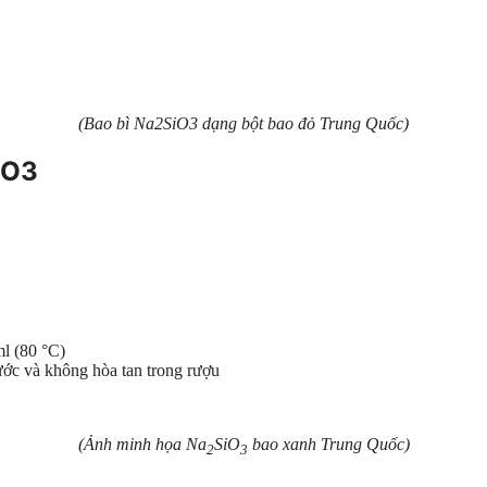
(Bao bì Na2SiO3 dạng bột bao đỏ Trung Quốc)
iO3
ml (80 °C)
ớc và không hòa tan trong rượu
(Ảnh minh họa Na
SiO
bao xanh Trung Quốc)
2
3