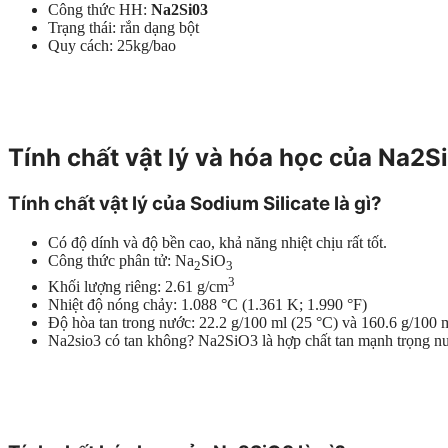
Công thức HH:
Na2Si03
Trạng thái: rắn dạng bột
Quy cách: 25kg/bao
Tính chất vật lý và hóa học của Na2S
Tính chất vật lý của S
odium Silicate là gì?
Có độ dính và độ bền cao, khả năng nhiệt chịu rất tốt.
Công thức phân tử: Na
SiO
2
3
3
Khối lượng riêng: 2.61 g/cm
Nhiệt độ nóng chảy: 1.088 °C (1.361 K; 1.990 °F)
Độ hòa tan trong nước: 22.2 g/100 ml (25 °C) và 160.6 g/100 
N
a2sio3 có tan không? Na2SiO3 là hợp chất t
an mạnh trọng nư