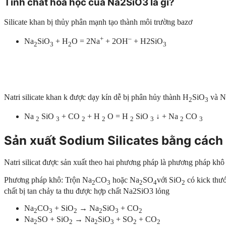
Tính chất hóa học của N
a2SiO3 là gì
?
Silicate khan bị thủy phân mạnh tạo thành môi trường bazơ
+
–
Na
SiO
+ H
O = 2Na
+ 2OH
+ H2SiO
2
3
2
3
Natri silicate khan k được dạy kín dễ bị phân hủy thành H
SiO
và N
2
3
Na
SiO
+ CO
+ H
O = H
SiO
↓ + Na
CO
2
3
2
2
2
3
2
3
Sản xuất Sodium Silicates bằng cách
Natri silicat được sản xuất theo hai phương pháp là phương pháp kh
Phương pháp khô: Trộn Na
CO
hoặc Na
SO
với SiO
có kick thướ
2
3
2
4
2
chất bị tan chảy ta thu được hợp chất Na2SiO3 lỏng
Na
CO
+ SiO
→ Na
SiO
+ CO
2
3
2
2
3
2
Na
SO + SiO
→ Na
SiO
+ SO
+ CO
2
2
2
3
2
2