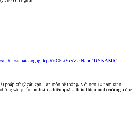
gây cho con người.
oan
#Hoachatcongnghiep
#VCS
#VcsVietNam
#DYNAMIC
 giải pháp xử lý cáu cặn – ăn mòn hệ thống. Với hơn 10 năm kinh
ến những sản phẩm
an toàn – hiệu quả – thân thiện môi trường
, cùng