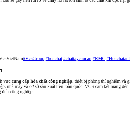
loại sẽ gây nên rủi ro về cháy nổ rất lớn sinh ra các chất khi độc hại 
#VcsVietNam
#VcsGroup
#hoachat
#chattaycaucan
#RMC
#Hoachatant
m
ĩnh vực
cung cấp hóa chất công nghiệp
, thiết bị phòng thí nghiệm và
ghiệp, nhà máy và cơ sở sản xuất trên toàn quốc. VCS cam kết mang đ
g đến công nghiệp.