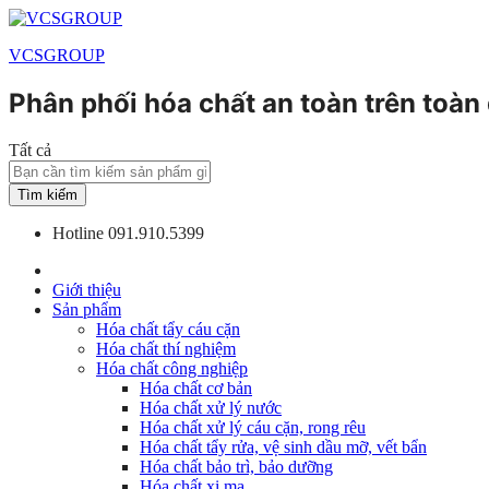
VCSGROUP
Phân phối hóa chất an toàn trên toàn
Tất cả
Tìm kiếm
Hotline
091.910.5399
Giới thiệu
Sản phẩm
Hóa chất tẩy cáu cặn
Hóa chất thí nghiệm
Hóa chất công nghiệp
Hóa chất cơ bản
Hóa chất xử lý nước
Hóa chất xử lý cáu cặn, rong rêu
Hóa chất tẩy rửa, vệ sinh dầu mỡ, vết bẩn
Hóa chất bảo trì, bảo dưỡng
Hóa chất xi mạ