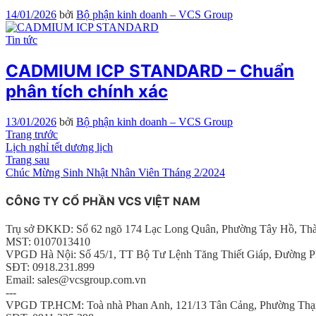
14/01/2026
bởi
Bộ phận kinh doanh – VCS Group
Tin tức
CADMIUM ICP STANDARD – Chuẩn
phân tích chính xác
13/01/2026
bởi
Bộ phận kinh doanh – VCS Group
Điều
Bài
Trang trước
viết
Lịch nghỉ tết dương lịch
hướng
trước
Bài
Trang sau
tiếp
Chúc Mừng Sinh Nhật Nhân Viên Tháng 2/2024
bài
theo
viết
CÔNG TY CỔ PHẦN VCS VIỆT NAM
Trụ sở ĐKKD: Số 62 ngõ 174 Lạc Long Quân, Phường Tây Hồ, Th
MST: 0107013410
VPGD Hà Nội: Số 45/1, TT Bộ Tư Lệnh Tăng Thiết Giáp, Đường P
SĐT: 0918.231.899
Email: sales@vcsgroup.com.vn
---
VPGD TP.HCM: Toà nhà Phan Anh, 121/13 Tân Cảng, Phường Thạ