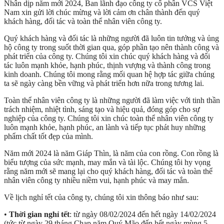
Nhân dịp năm mới 2024, Ban lãnh đạo công ty cổ phần VCS Việt
Nam xin gửi lời chúc mừng và lời cảm ơn chân thành đến quý
khách hàng, đối tác và toàn thể nhân viên công ty.
Quý khách hàng và đối tác là những người đã luôn tin tưởng và ủng
hộ công ty trong suốt thời gian qua, góp phần tạo nên thành công và
phát triển của công ty. Chúng tôi xin chúc quý khách hàng và đối
tác luôn mạnh khỏe, hạnh phúc, thịnh vượng và thành công trong
kinh doanh. Chúng tôi mong rằng mối quan hệ hợp tác giữa chúng
ta sẽ ngày càng bền vững và phát triển hơn nữa trong tương lai.
Toàn thể nhân viên công ty là những người đã làm việc với tinh thần
trách nhiệm, nhiệt tình, sáng tạo và hiệu quả, đóng góp cho sự
nghiệp của công ty. Chúng tôi xin chúc toàn thể nhân viên công ty
luôn mạnh khỏe, hạnh phúc, an lành và tiếp tục phát huy những
phẩm chất tốt đẹp của mình.
Năm mới 2024 là năm Giáp Thìn, là năm của con rồng. Con rồng là
biểu tượng của sức mạnh, may mắn và tài lộc. Chúng tôi hy vọng
rằng năm mới sẽ mang lại cho quý khách hàng, đối tác và toàn thể
nhân viên công ty nhiều niềm vui, hạnh phúc và may mắn.
Về lịch nghỉ tết của công ty, chúng tôi xin thông báo như sau:
•
Thời gian nghỉ tết
: từ ngày 08/02/2024 đến hết ngày 14/02/2024
(tức từ ngày 29 tháng Chạp năm Quý Mão đến hết ngày mùng 5