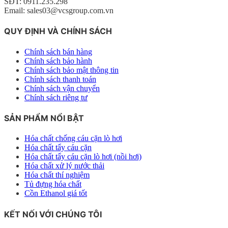
SĐT: 0911.235.298
Email: sales03@vcsgroup.com.vn
QUY ĐỊNH VÀ CHÍNH SÁCH
Chính sách bán hàng
Chính sách bảo hành
Chính sách bảo mật thông tin
Chính sách thanh toán
Chính sách vận chuyển
Chính sách riêng tư
SẢN PHẨM NỔI BẬT
Hóa chất chống cáu cặn lò hơi
Hóa chất tẩy cáu cặn
Hóa chất tẩy cáu cặn lò hơi (nồi hơi)
Hóa chất xử lý nước thải
Hóa chất thí nghiệm
Tủ đựng hóa chất
Cồn Ethanol giá tốt
KẾT NỐI VỚI CHÚNG TÔI