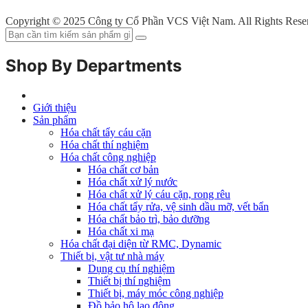
Copyright © 2025 Công ty Cổ Phần VCS Việt Nam. All Rights Rese
Shop By Departments
Giới thiệu
Sản phẩm
Hóa chất tẩy cáu cặn
Hóa chất thí nghiệm
Hóa chất công nghiệp
Hóa chất cơ bản
Hóa chất xử lý nước
Hóa chất xử lý cáu cặn, rong rêu
Hóa chất tẩy rửa, vệ sinh dầu mỡ, vết bẩn
Hóa chất bảo trì, bảo dưỡng
Hóa chất xi mạ
Hóa chất đại diện từ RMC, Dynamic
Thiết bị, vật tư nhà máy
Dụng cụ thí nghiệm
Thiết bị thí nghiệm
Thiết bị, máy móc công nghiệp
Đồ bảo hộ lao động