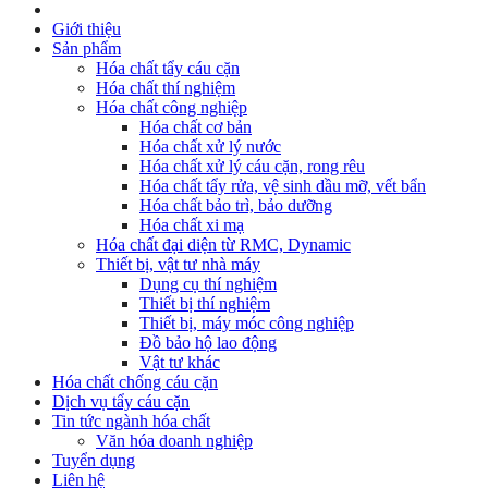
Giới thiệu
Sản phẩm
Hóa chất tẩy cáu cặn
Hóa chất thí nghiệm
Hóa chất công nghiệp
Hóa chất cơ bản
Hóa chất xử lý nước
Hóa chất xử lý cáu cặn, rong rêu
Hóa chất tẩy rửa, vệ sinh dầu mỡ, vết bẩn
Hóa chất bảo trì, bảo dưỡng
Hóa chất xi mạ
Hóa chất đại diện từ RMC, Dynamic
Thiết bị, vật tư nhà máy
Dụng cụ thí nghiệm
Thiết bị thí nghiệm
Thiết bị, máy móc công nghiệp
Đồ bảo hộ lao động
Vật tư khác
Hóa chất chống cáu cặn
Dịch vụ tẩy cáu cặn
Tin tức ngành hóa chất
Văn hóa doanh nghiệp
Tuyển dụng
Liên hệ