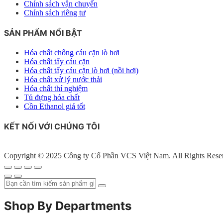
Chính sách vận chuyển
Chính sách riêng tư
SẢN PHẨM NỔI BẬT
Hóa chất chống cáu cặn lò hơi
Hóa chất tẩy cáu cặn
Hóa chất tẩy cáu cặn lò hơi (nồi hơi)
Hóa chất xử lý nước thải
Hóa chất thí nghiệm
Tủ đựng hóa chất
Cồn Ethanol giá tốt
KẾT NỐI VỚI CHÚNG TÔI
Copyright © 2025 Công ty Cổ Phần VCS Việt Nam. All Rights Rese
Shop By Departments