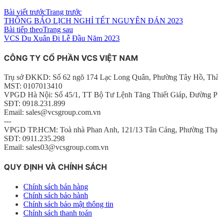
Bài viết trước
Trang trước
THÔNG BÁO LỊCH NGHỈ TẾT NGUYÊN ĐÁN 2023
Bài tiếp theo
Trang sau
VCS Du Xuân Đi Lễ Đầu Năm 2023
CÔNG TY CỔ PHẦN VCS VIỆT NAM
Trụ sở ĐKKD: Số 62 ngõ 174 Lạc Long Quân, Phường Tây Hồ, Th
MST: 0107013410
VPGD Hà Nội: Số 45/1, TT Bộ Tư Lệnh Tăng Thiết Giáp, Đường P
SĐT: 0918.231.899
Email: sales@vcsgroup.com.vn
---
VPGD TP.HCM: Toà nhà Phan Anh, 121/13 Tân Cảng, Phường Thạ
SĐT: 0911.235.298
Email: sales03@vcsgroup.com.vn
QUY ĐỊNH VÀ CHÍNH SÁCH
Chính sách bán hàng
Chính sách bảo hành
Chính sách bảo mật thông tin
Chính sách thanh toán