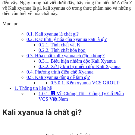
đến vậy. Ngay trong bài viết dưới đây, hãy cùng tìm hiểu từ A đến Z
về Kali xyanua là gì, kali xyanua có trong thực phẩm nào và những
điều cần biết về hóa chất này.
Mục lục
0.1.
Kali xyanua là chất gì?
0.2.
Đặc tính lý hóa của xyanua kali là gì?
0.2.1.
Tính chất vật lý
0.2.2.
Tính chất hóa học
0.3.
Hóa chất kali xyanua có độc không?
0.3.1.
Biểu hiện nhiễm độc Kali Xyanua
0.3.2.
Xử lý khi bị nhiễm độc Kali Xyanua
0.4.
Phương trình điều chế Xyanua
0.5.
Kali xyanua dùng để làm gì?
0.5.0.1.
Kẽm xyanua VCS GROUP
1.
Thông tin liên hệ
1.0.1.
🏢 Về Chúng Tôi – Công Ty Cổ Phần
VCS Việt Nam
Kali xyanua là chất gì?