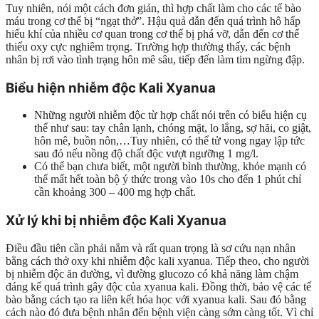
Tuy nhiên, nói một cách đơn giản, thì hợp chất làm cho các tế bào
máu trong cơ thể bị “ngạt thở”. Hậu quả dẫn đến quá trình hô hấp
hiếu khí của nhiều cơ quan trong cơ thể bị phá vỡ, dẫn đến cơ thể
thiếu oxy cực nghiêm trọng. Trường hợp thường thấy, các bệnh
nhân bị rơi vào tình trạng hôn mê sâu, tiếp đến làm tim ngừng đập.
Biểu hiện nhiễm độc Kali Xyanua
Những người nhiễm độc từ hợp chất nói trên có biểu hiện cụ
thể như sau: tay chân lạnh, chóng mặt, lo lắng, sợ hãi, co giật,
hôn mê, buồn nôn,…Tuy nhiên, có thể tử vong ngay lập tức
sau đó nếu nồng độ chất độc vượt ngưỡng 1 mg/l.
Có thể bạn chưa biết, một người bình thường, khỏe mạnh có
thể mất hết toàn bộ ý thức trong vào 10s cho đến 1 phút chỉ
cần khoảng 300 – 400 mg hợp chất.
Xử lý khi bị nhiễm độc Kali Xyanua
Điều đầu tiên cần phải nắm và rất quan trọng là sơ cứu nạn nhân
bằng cách thở oxy khi nhiễm độc kali xyanua. Tiếp theo, cho người
bị nhiễm độc ăn đường, vì đường glucozo có khả năng làm chậm
đáng kể quá trình gây độc của xyanua kali. Đồng thời, bảo vệ các tế
bào bằng cách tạo ra liên kết hóa học với xyanua kali. Sau đó bằng
cách nào đó đưa bệnh nhân đến bệnh viện càng sớm càng tốt. Vì chỉ