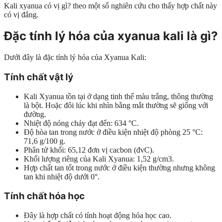
Kali xyanua có vị gì? theo một số nghiên cứu cho thấy hợp chất này
có vị đắng.
Đặc tính lý hóa của xyanua kali là gì?
Dưới đây là đặc tính lý hóa của Xyanua Kali:
Tính chất vật lý
Kali Xyanua tồn tại ở dạng tinh thể màu trắng, thông thường
là bột. Hoặc đôi lúc khi nhìn bằng mắt thường sẽ giống với
đường.
Nhiệt độ nóng chảy đạt đến: 634 °C.
Độ hòa tan trong nước ở điều kiện nhiệt độ phòng 25 °C:
71,6 g/100 g.
Phân tử khối: 65,12 đơn vị cacbon (đvC).
Khối lượng riêng của Kali Xyanua: 1,52 g/cm3.
Hợp chất tan tốt trong nước ở điều kiện thường nhưng không
tan khi nhiệt độ dưới 0°.
Tính chất hóa học
Đây là hợp chất có tính hoạt động hóa học cao.