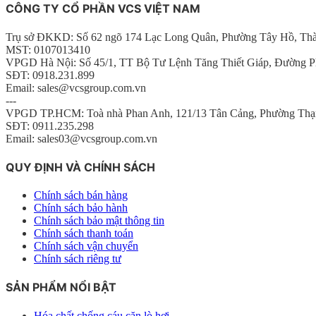
CÔNG TY CỔ PHẦN VCS VIỆT NAM
Trụ sở ĐKKD: Số 62 ngõ 174 Lạc Long Quân, Phường Tây Hồ, Th
MST: 0107013410
VPGD Hà Nội: Số 45/1, TT Bộ Tư Lệnh Tăng Thiết Giáp, Đường P
SĐT: 0918.231.899
Email: sales@vcsgroup.com.vn
---
VPGD TP.HCM: Toà nhà Phan Anh, 121/13 Tân Cảng, Phường Thạ
SĐT: 0911.235.298
Email: sales03@vcsgroup.com.vn
QUY ĐỊNH VÀ CHÍNH SÁCH
Chính sách bán hàng
Chính sách bảo hành
Chính sách bảo mật thông tin
Chính sách thanh toán
Chính sách vận chuyển
Chính sách riêng tư
SẢN PHẨM NỔI BẬT
Hóa chất chống cáu cặn lò hơi