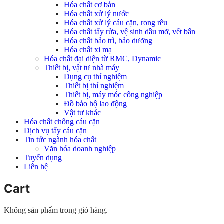
Hóa chất cơ bản
Hóa chất xử lý nước
Hóa chất xử lý cáu cặn, rong rêu
Hóa chất tẩy rửa, vệ sinh dầu mỡ, vết bẩn
Hóa chất bảo trì, bảo dưỡng
Hóa chất xi mạ
Hóa chất đại diện từ RMC, Dynamic
Thiết bị, vật tư nhà máy
Dụng cụ thí nghiệm
Thiết bị thí nghiệm
Thiết bị, máy móc công nghiệp
Đồ bảo hộ lao động
Vật tư khác
Hóa chất chống cáu cặn
Dịch vụ tẩy cáu cặn
Tin tức ngành hóa chất
Văn hóa doanh nghiệp
Tuyển dụng
Liên hệ
Cart
Không sản phẩm trong giỏ hàng.