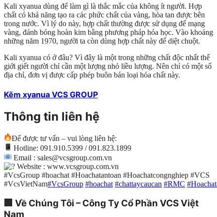
Kali xyanua dùng để làm gì là thắc mắc của không ít người. Hợp
chất có khả năng tạo ra các phức chất của vàng, hòa tan được bên
trong nước. Vì lý do này, hợp chất thường được sử dụng để mạng
vàng, đánh bóng hoàn kim bằng phương pháp hóa học. Vào khoảng
những năm 1970, người ta còn dùng hợp chất này để diệt chuột.
Kali xyanua có ở đâu? Vì đây là một trong những chất độc nhất thế
giới giết người chỉ cần một lượng nhỏ liều lượng. Nên chỉ có một số
địa chỉ, đơn vị được cấp phép buôn bán loại hóa chất này.
Kẽm xyanua VCS GROUP
Thông tin liên hệ
Để được tư vấn – vui lòng liên hệ:
Hotline: 091.910.5399 / 091.823.1899
Email : sales@vcsgroup.com.vn
Website : www.vcsgroup.com.vn
#VcsGroup #hoachat #Hoachatantoan #Hoachatcongnghiep #VCS
#VcsVietNam
#VcsGroup
#hoachat
#chattaycaucan
#RMC
#Hoachat
🏢
Về Chúng Tôi – Công Ty Cổ Phần VCS Việt
Nam