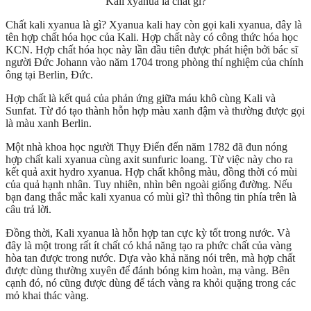
Kali xyanua là chất gì?
Chất kali xyanua là gì? Xyanua kali hay còn gọi kali xyanua, đây là
tên hợp chất hóa học của Kali. Hợp chất này có công thức hóa học
KCN. Hợp chất hóa học này lần đầu tiên được phát hiện bởi bác sĩ
người Đức Johann vào năm 1704 trong phòng thí nghiệm của chính
ông tại Berlin, Đức.
Hợp chất là kết quả của phản ứng giữa máu khô cùng Kali và
Sunfat. Từ đó tạo thành hỗn hợp màu xanh đậm và thường được gọi
là màu xanh Berlin.
Một nhà khoa học người Thụy Điển đến năm 1782 đã đun nóng
hợp chất kali xyanua cùng axit sunfuric loang. Từ việc này cho ra
kết quả axit hydro xyanua. Hợp chất không màu, đồng thời có mùi
của quả hạnh nhân. Tuy nhiên, nhìn bên ngoài giống đường. Nếu
bạn đang thắc mắc kali xyanua có mùi gì? thì thông tin phía trên là
câu trả lời.
Đồng thời, Kali xyanua là hỗn hợp tan cực kỳ tốt trong nước. Và
đây là một trong rất ít chất có khả năng tạo ra phức chất của vàng
hòa tan được trong nước. Dựa vào khả năng nói trên, mà hợp chất
được dùng thường xuyên để đánh bóng kim hoàn, mạ vàng. Bên
cạnh đó, nó cũng được dùng để tách vàng ra khỏi quặng trong các
mỏ khai thác vàng.