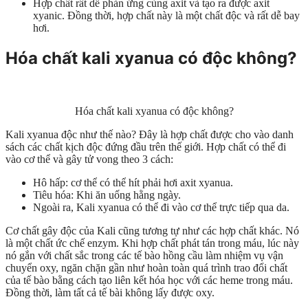
Hợp chất rất dễ phản ứng cùng axit và tạo ra được axit
xyanic. Đồng thời, hợp chất này là một chất độc và rất dễ bay
hơi.
Hóa chất kali xyanua có độc không?
Hóa chất kali xyanua có độc không?
Kali xyanua độc như thế nào? Đây là hợp chất được cho vào danh
sách các chất kịch độc đứng đầu trên thế giới. Hợp chất có thể đi
vào cơ thể và gây tử vong theo 3 cách:
Hô hấp: cơ thể có thể hít phải hơi axit xyanua.
Tiêu hóa: Khi ăn uống hằng ngày.
Ngoài ra, Kali xyanua có thể đi vào cơ thể trực tiếp qua da.
Cơ chất gây độc của Kali cũng tương tự như các hợp chất khác. Nó
là một chất ức chế enzym. Khi hợp chất phát tán trong máu, lúc này
nó gắn với chất sắc trong các tế bào hồng cầu làm nhiệm vụ vận
chuyển oxy, ngăn chặn gần như hoàn toàn quá trình trao đổi chất
của tế bào bằng cách tạo liên kết hóa học với các heme trong máu.
Đồng thời, làm tất cả tế bài không lấy được oxy.