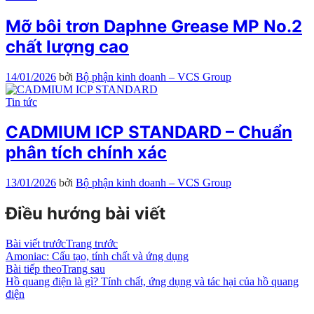
Mỡ bôi trơn Daphne Grease MP No.2
chất lượng cao
14/01/2026
bởi
Bộ phận kinh doanh – VCS Group
Tin tức
CADMIUM ICP STANDARD – Chuẩn
phân tích chính xác
13/01/2026
bởi
Bộ phận kinh doanh – VCS Group
Điều hướng bài viết
Bài viết trước
Trang trước
Amoniac: Cấu tạo, tính chất và ứng dụng
Bài tiếp theo
Trang sau
Hồ quang điện là gì? Tính chất, ứng dụng và tác hại của hồ quang
điện