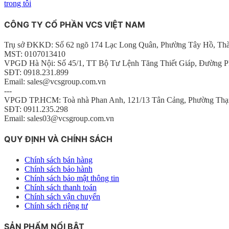
trong tôi
CÔNG TY CỔ PHẦN VCS VIỆT NAM
Trụ sở ĐKKD: Số 62 ngõ 174 Lạc Long Quân, Phường Tây Hồ, Th
MST: 0107013410
VPGD Hà Nội: Số 45/1, TT Bộ Tư Lệnh Tăng Thiết Giáp, Đường P
SĐT: 0918.231.899
Email: sales@vcsgroup.com.vn
---
VPGD TP.HCM: Toà nhà Phan Anh, 121/13 Tân Cảng, Phường Thạ
SĐT: 0911.235.298
Email: sales03@vcsgroup.com.vn
QUY ĐỊNH VÀ CHÍNH SÁCH
Chính sách bán hàng
Chính sách bảo hành
Chính sách bảo mật thông tin
Chính sách thanh toán
Chính sách vận chuyển
Chính sách riêng tư
SẢN PHẨM NỔI BẬT