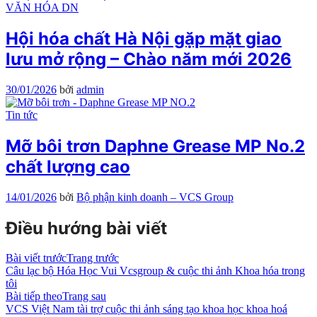
VĂN HÓA DN
Hội hóa chất Hà Nội gặp mặt giao
lưu mở rộng – Chào năm mới 2026
30/01/2026
bởi
admin
Tin tức
Mỡ bôi trơn Daphne Grease MP No.2
chất lượng cao
14/01/2026
bởi
Bộ phận kinh doanh – VCS Group
Điều hướng bài viết
Bài viết trước
Trang trước
Câu lạc bộ Hóa Học Vui Vcsgroup & cuộc thi ảnh Khoa hóa trong
tôi
Bài tiếp theo
Trang sau
VCS Việt Nam tài trợ cuộc thi ảnh sáng tạo khoa học khoa hoá