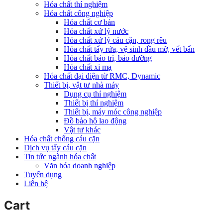
Hóa chất thí nghiệm
Hóa chất công nghiệp
Hóa chất cơ bản
Hóa chất xử lý nước
Hóa chất xử lý cáu cặn, rong rêu
Hóa chất tẩy rửa, vệ sinh dầu mỡ, vết bẩn
Hóa chất bảo trì, bảo dưỡng
Hóa chất xi mạ
Hóa chất đại diện từ RMC, Dynamic
Thiết bị, vật tư nhà máy
Dụng cụ thí nghiệm
Thiết bị thí nghiệm
Thiết bị, máy móc công nghiệp
Đồ bảo hộ lao động
Vật tư khác
Hóa chất chống cáu cặn
Dịch vụ tẩy cáu cặn
Tin tức ngành hóa chất
Văn hóa doanh nghiệp
Tuyển dụng
Liên hệ
Cart