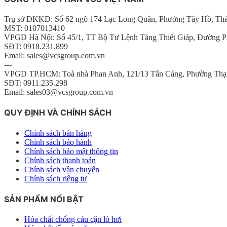
Trụ sở ĐKKD: Số 62 ngõ 174 Lạc Long Quân, Phường Tây Hồ, Th
MST: 0107013410
VPGD Hà Nội: Số 45/1, TT Bộ Tư Lệnh Tăng Thiết Giáp, Đường P
SĐT: 0918.231.899
Email: sales@vcsgroup.com.vn
---
VPGD TP.HCM: Toà nhà Phan Anh, 121/13 Tân Cảng, Phường Thạ
SĐT: 0911.235.298
Email: sales03@vcsgroup.com.vn
QUY ĐỊNH VÀ CHÍNH SÁCH
Chính sách bán hàng
Chính sách bảo hành
Chính sách bảo mật thông tin
Chính sách thanh toán
Chính sách vận chuyển
Chính sách riêng tư
SẢN PHẨM NỔI BẬT
Hóa chất chống cáu cặn lò hơi