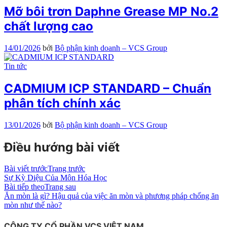
Mỡ bôi trơn Daphne Grease MP No.2
chất lượng cao
14/01/2026
bởi
Bộ phận kinh doanh – VCS Group
Tin tức
CADMIUM ICP STANDARD – Chuẩn
phân tích chính xác
13/01/2026
bởi
Bộ phận kinh doanh – VCS Group
Điều hướng bài viết
Bài viết trước
Trang trước
Sự Kỳ Diệu Của Môn Hóa Học
Bài tiếp theo
Trang sau
Ăn mòn là gì? Hậu quả của việc ăn mòn và phương pháp chống ăn
mòn như thế nào?
CÔNG TY CỔ PHẦN VCS VIỆT NAM