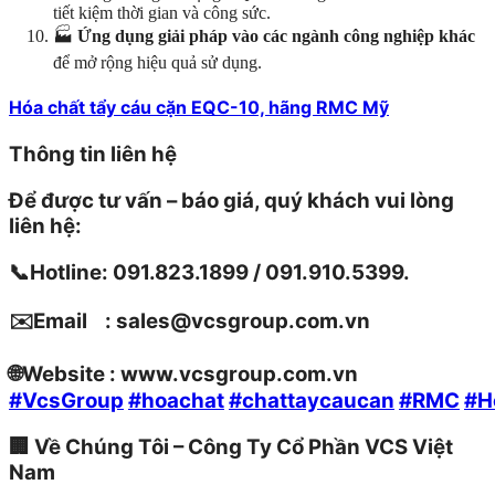
tiết kiệm thời gian và công sức.
🏭
Ứng dụng giải pháp vào các ngành công nghiệp khác
để mở rộng hiệu quả sử dụng.
Hóa chất tẩy cáu cặn EQC-10, hãng RMC Mỹ
Thông tin liên hệ
Để được tư vấn – báo giá, quý khách vui lòng
liên hệ:
📞Hotline: 091.823.1899 / 091.910.5399.
✉️Email : sales@vcsgroup.com.vn
🌐Website : www.vcsgroup.com.vn
#VcsGroup
#hoachat
#chattaycaucan
#RMC
#H
🏢
Về Chúng Tôi – Công Ty Cổ Phần VCS Việt
Nam