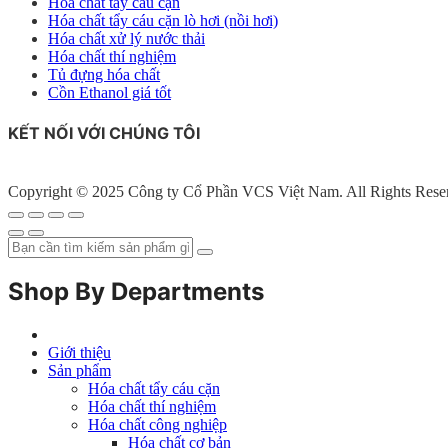
Hóa chất tẩy cáu cặn
Hóa chất tẩy cáu cặn lò hơi (nồi hơi)
Hóa chất xử lý nước thải
Hóa chất thí nghiệm
Tủ đựng hóa chất
Cồn Ethanol giá tốt
KẾT NỐI VỚI CHÚNG TÔI
Copyright © 2025 Công ty Cổ Phần VCS Việt Nam. All Rights Rese
Shop By Departments
Giới thiệu
Sản phẩm
Hóa chất tẩy cáu cặn
Hóa chất thí nghiệm
Hóa chất công nghiệp
Hóa chất cơ bản