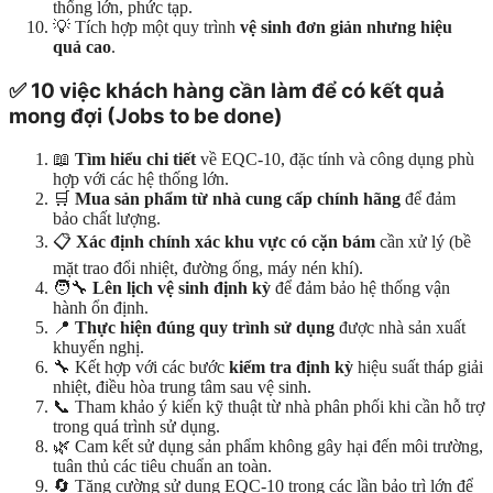
thống lớn, phức tạp.
💡 Tích hợp một quy trình
vệ sinh đơn giản nhưng hiệu
quả cao
.
✅
10 việc khách hàng cần làm để có kết quả
mong đợi (Jobs to be done)
📖
Tìm hiểu chi tiết
về EQC-10, đặc tính và công dụng phù
hợp với các hệ thống lớn.
🛒
Mua sản phẩm từ nhà cung cấp chính hãng
để đảm
bảo chất lượng.
📋
Xác định chính xác khu vực có cặn bám
cần xử lý (bề
mặt trao đổi nhiệt, đường ống, máy nén khí).
🧑‍🔧
Lên lịch vệ sinh định kỳ
để đảm bảo hệ thống vận
hành ổn định.
📍
Thực hiện đúng quy trình sử dụng
được nhà sản xuất
khuyến nghị.
🔧 Kết hợp với các bước
kiểm tra định kỳ
hiệu suất tháp giải
nhiệt, điều hòa trung tâm sau vệ sinh.
📞 Tham khảo ý kiến kỹ thuật từ nhà phân phối khi cần hỗ trợ
trong quá trình sử dụng.
🌿 Cam kết sử dụng sản phẩm không gây hại đến môi trường,
tuân thủ các tiêu chuẩn an toàn.
🔄 Tăng cường sử dụng EQC-10 trong các lần bảo trì lớn để