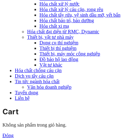
Hóa chất xử lý nước
Hóa chất xử lý cáu cặn, rong rêu
Hóa chất tẩy rửa, vệ sinh dầu mỡ, vết bẩn
Hóa chất bảo trì, bảo dưỡng
Hóa chất xi mạ
Hóa chất đại diện từ RMC, Dynamic
Thiết bị, vật tư nhà máy
Dụng cụ thí nghiệm
Thiết bị thí nghiệm
Thiết bị, máy móc công nghiệp
Đồ bảo hộ lao động
Vật tư khác
Hóa chất chống cáu cặn
Dịch vụ tẩy cáu cặn
Tin tức ngành hóa chất
Văn hóa doanh nghiệp
Tuyển dụng
Liên hệ
Cart
Không sản phẩm trong giỏ hàng.
Đóng