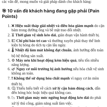
các vấn đề, mong muốn và giải pháp dành cho khách hàng:
🎯
10 vấn đề khách hàng đang gặp phải (Pain
Points)
❌
Hiệu suất tháp giải nhiệt và điều hòa giảm mạnh
do cặn
bám trong đường ống và bề mặt trao đổi nhiệt.
⏳
Thời gian vệ sinh kéo dài
, gián đoạn vận hành thiết bị.
💵
Chi phí bảo trì cao
và thường xuyên phải thay thế linh
kiện bị hỏng do tích tụ cặn lâu ngày.
🌡️
Nhiệt độ làm mát không đạt chuẩn
, ảnh hưởng đến toàn
bộ hệ thống sản xuất.
⚙️
Máy nén khí hoạt động kém hiệu quả
, tiêu tốn nhiều
năng lượng.
🌿
Nguy cơ môi trường bị ảnh hưởng
nếu hóa chất vệ sinh
không an toàn.
❗
Không thể sử dụng hóa chất mạnh
vì nguy cơ ăn mòn
thiết bị.
🤔 Thiếu hiểu biết về cách
xử lý cặn bám đúng cách
, dẫn
đến hỏng hóc hoặc hiệu quả không cao.
📉
Thời gian máy móc ngừng hoạt động kéo dài
do phải
xử lý thủ công, giảm năng suất làm việc.