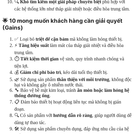
🔍
Khó tìm kiếm một giải pháp chuyên biệt
phù hợp với
các hệ thống lớn như tháp giải nhiệt hoặc điều hòa trung tâm.
🌟
10 mong muốn khách hàng cần giải quyết
(Gains)
✅ Loại bỏ
triệt để cặn bám
mà không làm hỏng thiết bị.
⚡
Tăng hiệu suất
làm mát của tháp giải nhiệt và điều hòa
trung tâm.
⏱️
Tiết kiệm thời gian
vệ sinh, quy trình nhanh chóng và
tiện lợi.
💰
Giảm chi phí bảo trì
, kéo dài tuổi thọ thiết bị.
🌿 Sử dụng sản phẩm
thân thiện với môi trường
, không độc
hại và không gây ô nhiễm nước thải.
🔧 Bảo vệ bề mặt kim loại, tránh
ăn mòn hoặc làm hỏng hệ
thống đường ống
.
📋 Đảm bảo thiết bị hoạt động liên tục mà không bị gián
đoạn.
🔍 Có sản phẩm với
hướng dẫn rõ ràng
, giúp người dùng dễ
dàng tự thao tác.
🛠️ Sử dụng sản phẩm chuyên dụng, đáp ứng nhu cầu của hệ