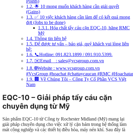
Points)
1.2.
🌟 10 mong muốn khách hàng cần giải quyết
(Gains)
1.3.
✅ 10 việc khách hàng cần làm để có kết quả mong
đợi (Jobs to be done)
1.3.1.
Hóa chất tẩy cáu cặn EQC-10, hãng RMC
Mỹ
1.4.
Thông tin liên hệ
1.5.
Để được tư vấn – báo giá, quý khách vui lòng liên
hệ:
1.6.
📞Hotline: 091.823.1899 / 091.910.5399.
1.7.
✉️Email : sales@vcsgroup.com.vn
1.8.
🌐Website : www.vcsgroup.com.vn
#VcsGroup #hoachat #chattaycaucan #RMC #Hoacha
1.9.
🏢 Về Chúng Tôi – Công Ty Cổ Phần VCS Việt
Nam
EQC-10 – Giải pháp tẩy cáu cặn
chuyên dụng từ Mỹ
Sản phẩm EQC-10 từ Công ty Rochester Midland (Mỹ) mang lại
giải pháp chuyên dụng cho việc xử lý cặn bám trong hệ thống làm
mát công nghiệp và các thiết bị điều hòa, máy nén khí. Sau đây là