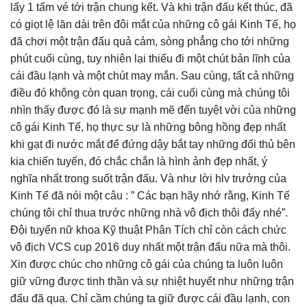
lấy 1 tấm vé tới trận chung kết. Và khi trận đấu kết thúc, đã
có giọt lệ lăn dài trên đôi mắt của những cô gái Kinh Tế, họ
đã chơi một trận đấu quả cảm, sòng phẳng cho tới những
phút cuối cùng, tuy nhiên lại thiếu đi một chút bản lĩnh của
cái đầu lạnh và một chút may mắn. Sau cùng, tất cả những
điều đó không còn quan trọng, cái cuối cùng mà chúng tôi
nhìn thấy được đó là sự mạnh mẽ đến tuyệt vời của những
cô gái Kinh Tế, họ thực sự là những bông hồng đẹp nhất
khi gạt đi nước mắt để đứng dậy bắt tay những đối thủ bên
kia chiến tuyến, đó chắc chắn là hình ảnh đẹp nhất, ý
nghĩa nhất trong suốt trận đấu. Và như lời hlv trưởng của
Kinh Tế đã nói một câu : ” Các bạn hãy nhớ rằng, Kinh Tế
chúng tôi chỉ thua trước những nhà vô địch thôi đấy nhé”.
Đội tuyển nữ khoa Kỹ thuật Phân Tích chỉ còn cách chức
vô địch VCS cup 2016 duy nhất một trận đấu nữa mà thôi.
Xin được chúc cho những cô gái của chúng ta luôn luôn
giữ vững được tinh thần và sự nhiệt huyết như những trận
đấu đã qua. Chỉ cầm chúng ta giữ được cái đầu lạnh, con