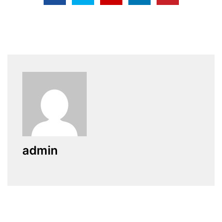
admin