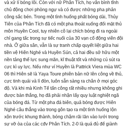
và xử lí bóng lỗi. Còn với nữ Phân Tích, họ vẫn bình tĩnh
chủ động chơi phòng ngự và có được những pha phản
công sắc bén. Trong một tình huống phất bóng dài, Thủy
Tiên của Phân Tích đã có một pha thoát xuống đối mặt thủ
môn Huyền Cool, tuy nhiên cô lại chích bóng đi ra ngoài
chỉ gang tấc trong sự tiếc nuối của 30 vạn cổ động viên đội
nhà. Ở giữa sân, vẫn là sự tranh chấp quyết liệt giữa hai
tiền vệ Hiên Nghé và Huyền Sún, cả hai đều sở hữu một
nền tảng thể lực sung mãn, kĩ thuật tốt và những cú sút ra
cực kì uy lực. Nếu như ví Huyền là Pattrick Viera mùa WC
06 thì Hiên sẽ là Yaya Toure phiên bản nữ lên công về thủ,
cực tinh quái và lì đòn, luôn sẵn sàng ra chân ở mọi góc
độ. Và khi mà Kinh Tế tấn công rất nhiều nhưng không ghi
được bàn thắng, họ đã phải nhận lấy quy luật nghiệt ngã
của bóng đá. Từ một pha đá biên, quả bóng được Hiên
Nghé câu thẳng vào trong gôn tạo ra một tình huống lộn
xộn trước khung thành, bóng chậm rãi lăn vào lưới trong
sự vỡ òa của các cđv Phân Tích. 2-0 là quá đủ để giành