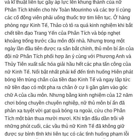
và kĩ thuật liên tục gây áp lực lên khung thành của nữ
Phân Tích khiến cho hlv Toàn Mourinho và các trợ lí cùng
các cổ động viên phải uống thuốc trợ tim liên tục. Ở hàng
phòng ngự Kinh Tế, Thảo cò tỏ ra quá kinh nghiệm khi bắt
chết tiền đạo Trang Yến của Phân Tích và bóp nghẹt
khoảng trống trước cầu môn đội nhà. Nhưng trong một
ngày lần đầu tiên được ra sân bắt chính, thủ môn bí ẩn của
đội nữ Phân Tích phối hợp ăn ý cùng với Phương Anh và
Thủy Tiên xuất sắc hóa giải hầu hết các pha tấn công của
nữ Kinh Tế. Nổi bật nhất phải kể đến tình huống Hiên phát
bóng lên trúng chân của tiền đạo Kinh Tế và ngay lập tức
nữ tiền đạo có một pha ra chân ở cự li gần găm vào góc
chữ A của cầu môn. Nhưng bằng kinh nghiệm của 12 năm
chơi bóng chuyền chuyên nghiệp, nữ thủ môn bí ẩn đã
phản xạ tuyệt vời gạt quả bóng ra ngoài, cứu cho Phân
Tích một bàn thua mười mươi. Khi trận đấu dần trôi về
những phút cuối, các vầu thủ nữ Kinh Tế đã không giữ
được sự bình tĩnh khi liên tục có các tình huống phạm lỗi