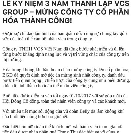
LỄ KỶ NIỆM 3 NĂM THÀNH LẬP VCS
GROUP – MỪNG CÔNG TY CỔ PHẦN
HÓA THÀNH CÔNG!
Được sự chỉ đạo tận tình của ban giám đốc cùng sự chung tay góp
sức của toàn thể cán bộ nhân viên trong công ty.
Công ty TNHH VCS Việt Nam đã từng bước phát triển và đi lên
từng bước khẳng định năng lực và vị trí vững chắc của công ty trên
thị trường.
Hòa trong không khí hân hoan chào mừng công ty lên cổ phần hóa,
BGĐ đã quyết định mở tiệc ăn mừng sinh nhật công ty, đánh dấu
bước tiến quan trọng , chiến lược của công ty cũng như biểu dương,
khích lệ tinh thần cho toàn thể nhân viên công ty.
Buổi tiệc được diễn ra vào tối ngày 01/10/2017 với sự góp mặt của
Hội Đồng Cổ đông, toàn thể nhân viên công ty và các khách mời.
Với nhiều tiết mục sôi động của vũ đoàn Belly đã làm không khí
của buổi tiệc nóng hơn bao giờ hết.
Đặc biệt hơn nữa toàn thể khách mời và thành viên tham gia bữa
tiệc đều được nhận phần quà Trung Thu đặc biệt và vô cùng ý