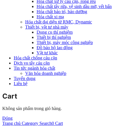
Hóa chất xử lý cáu cặn, rong rêu
Hóa chất tẩy rửa, vệ sinh dầu mỡ, vết bẩn
Hóa chất bảo trì, bảo dưỡng
Hóa chất xi mạ
Hóa chất đại diện từ RMC, Dynamic
Thiết bị, vật tư nhà máy
Dụng cụ thí nghiệm
Thiết bị thí nghiệm
Thiết bị, máy móc công nghiệp
Đồ bảo hộ lao động
Vật tư khác
Hóa chất chống cáu cặn
Dịch vụ tẩy cáu cặn
Tin tức ngành hóa chất
Văn hóa doanh nghiệp
Tuyển dụng
Liên hệ
Cart
Không sản phẩm trong giỏ hàng.
Đóng
Trang chủ
Category
Search
0
Cart