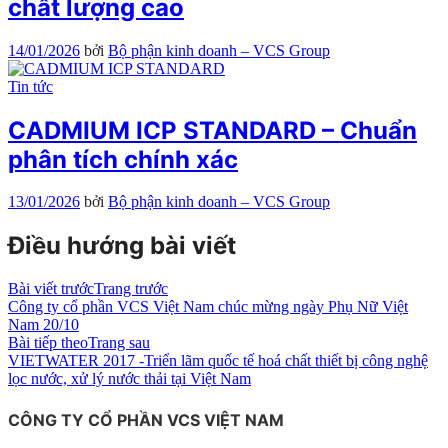
chất lượng cao
14/01/2026
bởi
Bộ phận kinh doanh – VCS Group
Tin tức
CADMIUM ICP STANDARD – Chuẩn
phân tích chính xác
13/01/2026
bởi
Bộ phận kinh doanh – VCS Group
Điều hướng bài viết
Bài viết trước
Trang trước
Công ty cổ phần VCS Việt Nam chúc mừng ngày Phụ Nữ Việt
Nam 20/10
Bài tiếp theo
Trang sau
VIETWATER 2017 -Triển lãm quốc tế hoá chất thiết bị công nghệ
lọc nước, xử lý nước thải tại Việt Nam
CÔNG TY CỔ PHẦN VCS VIỆT NAM