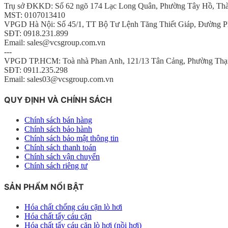
Trụ sở ĐKKD: Số 62 ngõ 174 Lạc Long Quân, Phường Tây Hồ, Th
MST: 0107013410
VPGD Hà Nội: Số 45/1, TT Bộ Tư Lệnh Tăng Thiết Giáp, Đường P
SĐT: 0918.231.899
Email: sales@vcsgroup.com.vn
---
VPGD TP.HCM: Toà nhà Phan Anh, 121/13 Tân Cảng, Phường Thạ
SĐT: 0911.235.298
Email: sales03@vcsgroup.com.vn
QUY ĐỊNH VÀ CHÍNH SÁCH
Chính sách bán hàng
Chính sách bảo hành
Chính sách bảo mật thông tin
Chính sách thanh toán
Chính sách vận chuyển
Chính sách riêng tư
SẢN PHẨM NỔI BẬT
Hóa chất chống cáu cặn lò hơi
Hóa chất tẩy cáu cặn
Hóa chất tẩy cáu cặn lò hơi (nồi hơi)