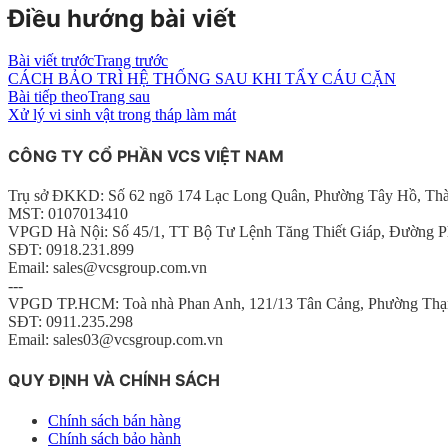
Điều hướng bài viết
Bài viết trước
Trang trước
CÁCH BẢO TRÌ HỆ THỐNG SAU KHI TẨY CÁU CẶN
Bài tiếp theo
Trang sau
Xử lý vi sinh vật trong tháp làm mát
CÔNG TY CỔ PHẦN VCS VIỆT NAM
Trụ sở ĐKKD: Số 62 ngõ 174 Lạc Long Quân, Phường Tây Hồ, Th
MST: 0107013410
VPGD Hà Nội: Số 45/1, TT Bộ Tư Lệnh Tăng Thiết Giáp, Đường P
SĐT: 0918.231.899
Email: sales@vcsgroup.com.vn
---
VPGD TP.HCM: Toà nhà Phan Anh, 121/13 Tân Cảng, Phường Thạ
SĐT: 0911.235.298
Email: sales03@vcsgroup.com.vn
QUY ĐỊNH VÀ CHÍNH SÁCH
Chính sách bán hàng
Chính sách bảo hành