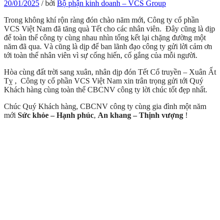
20/01/2025
/
bởi
Bộ phận kinh doanh – VCS Group
Trong không khí rộn ràng đón chào năm mới, Công ty cổ phần
VCS Việt Nam đã tăng quà Tết cho các nhân viên. Đây cũng là dịp
để toàn thể công ty cùng nhau nhìn tổng kết lại chặng đường một
năm đã qua. Và cũng là dịp để ban lãnh đạo công ty gửi lời cảm ơn
tới toàn thể nhân viên vì sự cống hiến, cố gắng của mỗi người.
Hòa cùng đất trời sang xuân, nhân dịp đón Tết Cổ truyền – Xuân Ất
Tỵ , Công ty cổ phần VCS Việt Nam xin trân trọng gửi tới Quý
Khách hàng cùng toàn thể CBCNV công ty lời chúc tốt đẹp nhất.
Chúc Quý Khách hàng, CBCNV công ty cùng gia đình một năm
mới
Sức khỏe – Hạnh phúc
,
An khang – Thịnh vượng
!