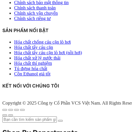
Chính sách bảo mật thông tin
Chính sách thanh toán
Chính sách vận chuyển
Chính sách riêng tư
SẢN PHẨM NỔI BẬT
Hóa chất chống cáu cặn lò hơi
Hóa chất tẩy cáu cặn
Hóa chất tẩy cáu cặn lò hơi (nồi hơi)
Hóa chất xử lý nước thải
Hóa chất thí nghiệm
Tủ đựng hóa chất
Cồn Ethanol giá tốt
KẾT NỐI VỚI CHÚNG TÔI
Copyright © 2025 Công ty Cổ Phần VCS Việt Nam. All Rights Rese