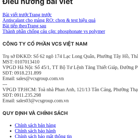
Điều hướng bài viết
Bài viết trước
Trang trước
Antiscalant cho màng RO: chọn & test hiệu quả
Bài tiếp theo
Trang sau
Thành phần chống cáu cặn: phosphonate vs polymer
CÔNG TY CỔ PHẦN VCS VIỆT NAM
Trụ sở ĐKKD: Số 62 ngõ 174 Lạc Long Quân, Phường Tây Hồ, Th
MST: 0107013410
VPGD Hà Nội: Số 45/1, TT Bộ Tư Lệnh Tăng Thiết Giáp, Đường P
SĐT: 0918.231.899
Email: sales@vcsgroup.com.vn
---
VPGD TP.HCM: Toà nhà Phan Anh, 121/13 Tân Cảng, Phường Thạ
SĐT: 0911.235.298
Email: sales03@vcsgroup.com.vn
QUY ĐỊNH VÀ CHÍNH SÁCH
Chính sách bán hàng
Chính sách bảo hành
Chính sách bảo mật thông tin