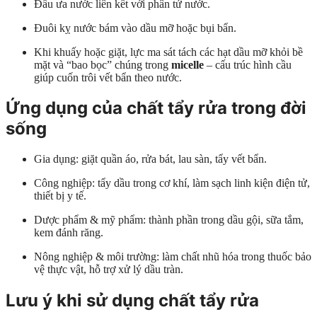
Đầu ưa nước liên kết với phân tử nước.
Đuôi kỵ nước bám vào dầu mỡ hoặc bụi bẩn.
Khi khuấy hoặc giặt, lực ma sát tách các hạt dầu mỡ khỏi bề
mặt và “bao bọc” chúng trong
micelle
– cấu trúc hình cầu
giúp cuốn trôi vết bẩn theo nước.
Ứng dụng của chất tẩy rửa trong đời
sống
Gia dụng: giặt quần áo, rửa bát, lau sàn, tẩy vết bẩn.
Công nghiệp: tẩy dầu trong cơ khí, làm sạch linh kiện điện tử,
thiết bị y tế.
Dược phẩm & mỹ phẩm: thành phần trong dầu gội, sữa tắm,
kem đánh răng.
Nông nghiệp & môi trường: làm chất nhũ hóa trong thuốc bảo
vệ thực vật, hỗ trợ xử lý dầu tràn.
Lưu ý khi sử dụng chất tẩy rửa