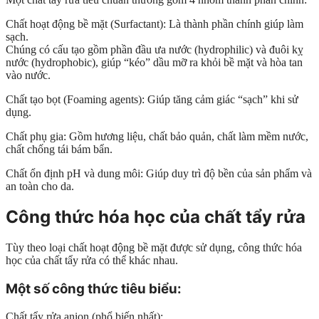
Chất hoạt động bề mặt (Surfactant): Là thành phần chính giúp làm
sạch.
Chúng có cấu tạo gồm phần đầu ưa nước (hydrophilic) và đuôi kỵ
nước (hydrophobic), giúp “kéo” dầu mỡ ra khỏi bề mặt và hòa tan
vào nước.
Chất tạo bọt (Foaming agents): Giúp tăng cảm giác “sạch” khi sử
dụng.
Chất phụ gia: Gồm hương liệu, chất bảo quản, chất làm mềm nước,
chất chống tái bám bẩn.
Chất ổn định pH và dung môi: Giúp duy trì độ bền của sản phẩm và
an toàn cho da.
Công thức hóa học của chất tẩy rửa
Tùy theo loại chất hoạt động bề mặt được sử dụng, công thức hóa
học của chất tẩy rửa có thể khác nhau.
Một số
công thức tiêu biểu:
Chất tẩy rửa anion (phổ biến nhất):