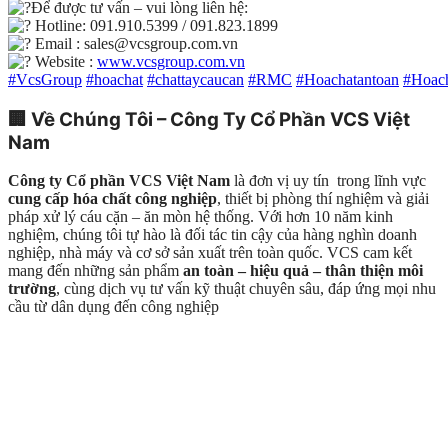
Để được tư vấn – vui lòng liên hệ:
Hotline: 091.910.5399 / 091.823.1899
Email : sales@vcsgroup.com.vn
Website :
www.vcsgroup.com.vn
#VcsGroup
#hoachat
#chattaycaucan
#RMC
#Hoachatantoan
#Hoach
🏢
Về Chúng Tôi – Công Ty Cổ Phần VCS Việt
Nam
Công ty Cổ phần VCS Việt Nam
là đơn vị uy tín trong lĩnh vực
cung cấp hóa chất công nghiệp
, thiết bị phòng thí nghiệm và giải
pháp xử lý cáu cặn – ăn mòn hệ thống. Với hơn 10 năm kinh
nghiệm, chúng tôi tự hào là đối tác tin cậy của hàng nghìn doanh
nghiệp, nhà máy và cơ sở sản xuất trên toàn quốc. VCS cam kết
mang đến những sản phẩm
an toàn – hiệu quả – thân thiện môi
trường
, cùng dịch vụ tư vấn kỹ thuật chuyên sâu, đáp ứng mọi nhu
cầu từ dân dụng đến công nghiệp