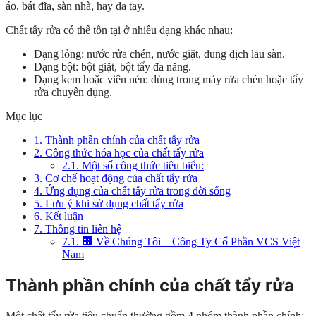
áo, bát đĩa, sàn nhà, hay da tay.
Chất tẩy rửa có thể tồn tại ở nhiều dạng khác nhau:
Dạng lỏng: nước rửa chén, nước giặt, dung dịch lau sàn.
Dạng bột: bột giặt, bột tẩy đa năng.
Dạng kem hoặc viên nén: dùng trong máy rửa chén hoặc tẩy
rửa chuyên dụng.
Mục lục
1.
Thành phần chính của chất tẩy rửa
2.
Công thức hóa học của chất tẩy rửa
2.1.
Một số công thức tiêu biểu:
3.
Cơ chế hoạt động của chất tẩy rửa
4.
Ứng dụng của chất tẩy rửa trong đời sống
5.
Lưu ý khi sử dụng chất tẩy rửa
6.
Kết luận
7.
Thông tin liên hệ
7.1.
🏢 Về Chúng Tôi – Công Ty Cổ Phần VCS Việt
Nam
Thành phần chính của chất tẩy rửa
Một chất tẩy rửa tiêu chuẩn thường gồm 4 nhóm thành phần chính: