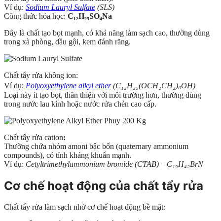
Ví dụ:
Sodium Lauryl Sulfate
(SLS)
Công thức hóa học:
C₁₂H₂₅SO₄Na
Đây là chất tạo bọt mạnh, có khả năng làm sạch cao, thường dùng
trong xà phòng, dầu gội, kem đánh răng.
Chất tẩy rửa không ion:
Ví dụ:
Polyoxyethylene alkyl ether
(C₁₂H₂₅(OCH₂CH₂)ₙOH)
Loại này ít tạo bọt, thân thiện với môi trường hơn, thường dùng
trong nước lau kính hoặc nước rửa chén cao cấp.
Chất tẩy rửa cation
:
Thường chứa nhóm amoni bậc bốn (quaternary ammonium
compounds), có tính kháng khuẩn mạnh.
Ví dụ:
Cetyltrimethylammonium bromide (CTAB) – C₁₉H₄₂BrN
Cơ chế hoạt động của chất tẩy rửa
Chất tẩy rửa làm sạch nhờ cơ chế hoạt động bề mặt: