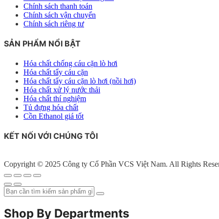
Chính sách thanh toán
Chính sách vận chuyển
Chính sách riêng tư
SẢN PHẨM NỔI BẬT
Hóa chất chống cáu cặn lò hơi
Hóa chất tẩy cáu cặn
Hóa chất tẩy cáu cặn lò hơi (nồi hơi)
Hóa chất xử lý nước thải
Hóa chất thí nghiệm
Tủ đựng hóa chất
Cồn Ethanol giá tốt
KẾT NỐI VỚI CHÚNG TÔI
Copyright © 2025 Công ty Cổ Phần VCS Việt Nam. All Rights Rese
Shop By Departments