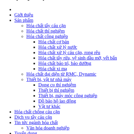
Giới thiệu
Sản phẩm
Hóa chất tẩy cáu cặn
Hóa chất thí nghiệm
Hóa chất công nghiệp
Hóa chất cơ bản
Hóa chất xử lý nước
Hóa chất xử lý cáu cặn, rong rêu
Hóa chất tẩy rửa, vệ sinh dầu mỡ, vết bẩn
Hóa chất bảo trì, bảo dưỡng
Hóa chất xi mạ
Hóa chất đại diện từ RMC, Dynamic
Thiết bị, vật tư nhà máy
Dụng cụ thí nghiệm
Thiết bị thí nghiệm
Thiết bị, máy móc công nghiệp
Đồ bảo hộ lao động
Vật tư khác
Hóa chất chống cáu cặn
Dịch vụ tẩy cáu cặn
Tin tức ngành hóa chất
Văn hóa doanh nghiệp
Tuyển dụng