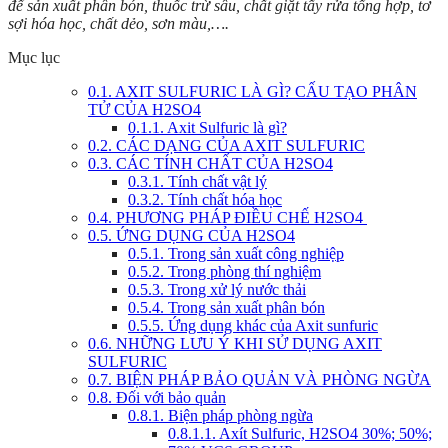
để sản xuất phân bón, thuốc trừ sâu, chất giặt tẩy rửa tổng hợp, tơ
sợi hóa học, chất dẻo, sơn màu,….
Mục lục
0.1.
AXIT SULFURIC LÀ GÌ? CẤU TẠO PHÂN
TỬ CỦA H2SO4
0.1.1.
Axit Sulfuric là gì?
0.2.
CÁC DẠNG CỦA AXIT SULFURIC
0.3.
CÁC TÍNH CHẤT CỦA H2SO4
0.3.1.
Tính chất vật lý
0.3.2.
Tính chất hóa học
0.4.
PHƯƠNG PHÁP ĐIỀU CHẾ H2SO4
0.5.
ỨNG DỤNG CỦA H2SO4
0.5.1.
Trong sản xuất công nghiệp
0.5.2.
Trong phòng thí nghiệm
0.5.3.
Trong xử lý nước thải
0.5.4.
Trong sản xuất phân bón
0.5.5.
Ứng dụng khác của Axit sunfuric
0.6.
NHỮNG LƯU Ý KHI SỬ DỤNG AXIT
SULFURIC
0.7.
BIỆN PHÁP BẢO QUẢN VÀ PHÒNG NGỪA
0.8.
Đối với bảo quản
0.8.1.
Biện pháp phòng ngừa
0.8.1.1.
Axít Sulfuric, H2SO4 30%; 50%;