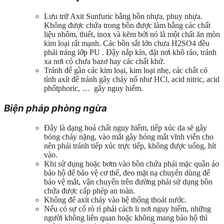
Lưu trữ Axit Sunfuric bằng bồn nhựa, phuy nhựa.
Không được chứa trong bồn được làm bằng các chất
liệu nhôm, thiết, inox và kẽm bởi nó là một chất ăn mòn
kim loại rất mạnh. Các bồn sắt lớn chưa H2SO4 đều
phải tráng lớp PU . Đậy nắp kín, đặt nơi khô ráo, tránh
xa nơi có chưa bazơ hay các chất khử.
Tránh để gần các kim loại, kim loại nhẹ, các chất có
tính axít để tránh gây cháy nổ như HCl, acid nitric, acid
phốtphoric, … gây nguy hiểm.
Biện pháp phòng ngừa
Đây là dạng hoá chất nguy hiểm, tiếp xúc da sẽ gây
bỏng cháy nặng, vào mắt gây hỏng mắt vĩnh viễn cho
nên phải tránh tiếp xúc trực tiếp, không được uống, hít
vào.
Khi sử dụng hoặc bơm vào bồn chứa phải mặc quần áo
bảo hộ để bảo vệ cơ thể, đeo mặt nạ chuyên dùng để
bảo vệ mắt, vận chuyển trên đường phải sử dụng bồn
chứa được cấp phép an toàn.
Không để axít chảy vào hệ thống thoát nước.
Nếu có sự cố rò rỉ phải cách li nơi nguy hiểm, những
người không liên quan hoặc không mang bảo hộ thì