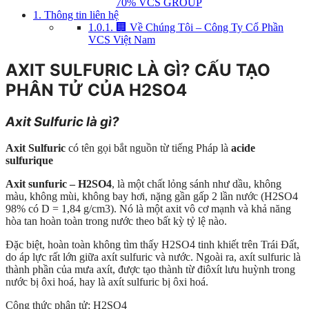
70% VCS GROUP
1.
Thông tin liên hệ
1.0.1.
🏢 Về Chúng Tôi – Công Ty Cổ Phần
VCS Việt Nam
AXIT SULFURIC LÀ GÌ? CẤU TẠO
PHÂN TỬ CỦA H2SO4
Axit Sulfuric là gì?
Axit Sulfuric
có tên gọi bắt nguồn từ tiếng Pháp là
acide
sulfurique
Axit sunfuric – H2SO4
, là một chất lỏng sánh như dầu, không
màu, không mùi, không bay hơi, nặng gần gấp 2 lần nước (H2SO4
98% có D = 1,84 g/cm3). Nó là một axit vô cơ mạnh và khả năng
hòa tan hoàn toàn trong nước theo bất kỳ tỷ lệ nào.
Đặc biệt, hoàn toàn không tìm thấy H2SO4 tinh khiết trên Trái Đất,
do áp lực rất lớn giữa axít sulfuric và nước. Ngoài ra, axít sulfuric là
thành phần của mưa axít, được tạo thành từ điôxít lưu huỳnh trong
nước bị ôxi hoá, hay là axít sulfuric bị ôxi hoá.
Công thức phân tử: H2SO4