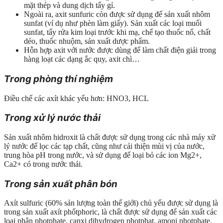
mặt thép và dung dịch tẩy gỉ.
Ngoài ra, axit sunfuric còn được sử dụng để sản xuất nhôm
sunfat (ví dụ như phèn làm giấy). Sản xuất các loại muối
sunfat, tẩy rửa kim loại trước khi mạ, chế tạo thuốc nổ, chất
dẻo, thuốc nhuộm, sản xuất dược phẩm.
Hỗn hợp axit với nước được dùng để làm chất điện giải trong
hàng loạt các dạng ắc quy, axit chì…
Trong phòng thí nghiệm
Điều chế các axít khác yếu hơn: HNO3, HCL
Trong xử lý nước thải
Sản xuất nhôm hidroxit là chất được sử dụng trong các nhà máy xử
lý nước để lọc các tạp chất, cũng như cải thiện mùi vị của nước,
trung hòa pH trong nước, và sử dụng để loại bỏ các ion Mg2+,
Ca2+ có trong nước thải.
Trong sản xuất phân bón
Axít sulfuric (60% sản lượng toàn thế giới) chủ yếu được sử dụng là
trong sản xuất axít phốtphoric, là chất được sử dụng để sản xuất các
loại phân photphate, canxi dihydrogen photphat, amoni photphate,