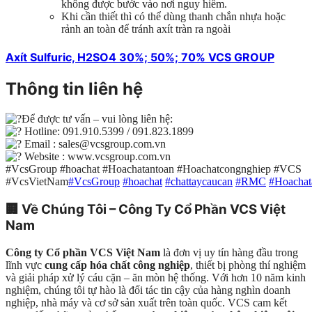
không được bước vào nơi nguy hiểm.
Khi cần thiết thì có thể dùng thanh chắn nhựa hoặc
rảnh an toàn để tránh axít tràn ra ngoài
Axít Sulfuric, H2SO4 30%; 50%; 70% VCS GROUP
Thông tin liên hệ
Để được tư vấn – vui lòng liên hệ:
Hotline: 091.910.5399 / 091.823.1899
Email : sales@vcsgroup.com.vn
Website : www.vcsgroup.com.vn
#VcsGroup #hoachat #Hoachatantoan #Hoachatcongnghiep #VCS
#VcsVietNam
#VcsGroup
#hoachat
#chattaycaucan
#RMC
#Hoachat
🏢
Về Chúng Tôi – Công Ty Cổ Phần VCS Việt
Nam
Công ty Cổ phần VCS Việt Nam
là đơn vị uy tín hàng đầu trong
lĩnh vực
cung cấp hóa chất công nghiệp
, thiết bị phòng thí nghiệm
và giải pháp xử lý cáu cặn – ăn mòn hệ thống. Với hơn 10 năm kinh
nghiệm, chúng tôi tự hào là đối tác tin cậy của hàng nghìn doanh
nghiệp, nhà máy và cơ sở sản xuất trên toàn quốc. VCS cam kết