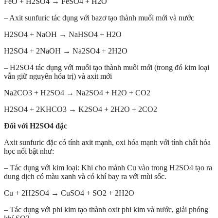
FeO + H2SO4 → FeSO4 + H2O
– Axit sunfuric tác dụng với bazơ tạo thành muối mới và nước
H2SO4 + NaOH → NaHSO4 + H2O
H2SO4­ + 2NaOH → Na2SO4 + 2H2O
– H2SO4 tác dụng với muối tạo thành muối mới (trong đó kim loại
vẫn giữ nguyên hóa trị) và axit mới
Na2CO3 + H2SO4 → Na2SO4 + H2O + CO2
H2SO4 + 2KHCO3 → K2SO4 + 2H2O + 2CO2
Đối với H2SO4 đặc
Axit sunfuric đặc có tính axit mạnh, oxi hóa mạnh với tính chất hóa
học nổi bật như:
– Tác dụng với kim loại: Khi cho mảnh Cu vào trong H2SO4 tạo ra
dung dịch có màu xanh và có khí bay ra với mùi sốc.
Cu + 2H2SO4 → CuSO4 + SO2 + 2H2O
– Tác dụng với phi kim tạo thành oxit phi kim và nước, giải phóng