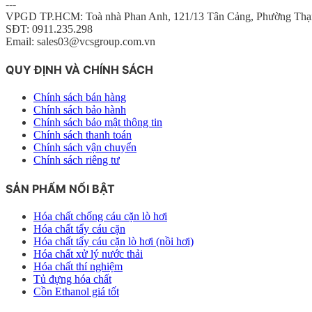
---
VPGD TP.HCM: Toà nhà Phan Anh, 121/13 Tân Cảng, Phường Thạ
SĐT: 0911.235.298
Email: sales03@vcsgroup.com.vn
QUY ĐỊNH VÀ CHÍNH SÁCH
Chính sách bán hàng
Chính sách bảo hành
Chính sách bảo mật thông tin
Chính sách thanh toán
Chính sách vận chuyển
Chính sách riêng tư
SẢN PHẨM NỔI BẬT
Hóa chất chống cáu cặn lò hơi
Hóa chất tẩy cáu cặn
Hóa chất tẩy cáu cặn lò hơi (nồi hơi)
Hóa chất xử lý nước thải
Hóa chất thí nghiệm
Tủ đựng hóa chất
Cồn Ethanol giá tốt