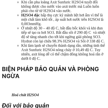
Khi cần pha loãng Axit Sunfuric H2SO4 tuyệt đối
không được cho nước vào axit trước mà Luôn luôn
phải cho từ từ H2SO4 vào nước.
H2SO4 đặc
hấp thụ cực kỳ mãnh liệt hơi ẩm vì thế là
một chất làm khô tốt , áp suất hơi nước trên H2SO4 là
0,003mmHg.
Ở nhiệt độ 30 – 40 độ C, bắt đầu bốc khói và khi đun
tiếp sẽ tạo ra hơi SO3. Bắt đầu sôi ở 290 độ C và nhiệt
độ sẽ tăng nhanh cho tới khi ngừng giải phóng SO3.
Hydrat còn lại chứa 98.3% H2SO4 và Sôi ở 338 độ C.
Khi làm lạnh sẽ chuyển thành dạng rắn, những tinh thể
Axit Sunfuric H2SO4 nóng chảy ở 10,49 độ C. Tuy
nhiên, axit lỏng dễ có thể chậm đông không hoá rắn ở
dưới 0 độ C.
BIỆN PHÁP BẢO QUẢN VÀ PHÒNG
NGỪA
Hoá chất H2SO4
Đối với bảo quản