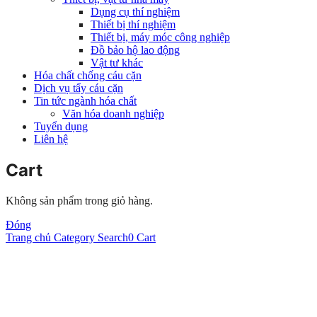
Dụng cụ thí nghiệm
Thiết bị thí nghiệm
Thiết bị, máy móc công nghiệp
Đồ bảo hộ lao động
Vật tư khác
Hóa chất chống cáu cặn
Dịch vụ tẩy cáu cặn
Tin tức ngành hóa chất
Văn hóa doanh nghiệp
Tuyển dụng
Liên hệ
Cart
Không sản phẩm trong giỏ hàng.
Đóng
Trang chủ
Category
Search
0
Cart