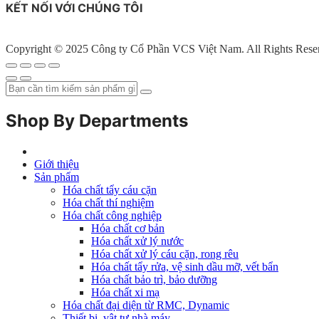
KẾT NỐI VỚI CHÚNG TÔI
Copyright © 2025 Công ty Cổ Phần VCS Việt Nam. All Rights Rese
Shop By Departments
Giới thiệu
Sản phẩm
Hóa chất tẩy cáu cặn
Hóa chất thí nghiệm
Hóa chất công nghiệp
Hóa chất cơ bản
Hóa chất xử lý nước
Hóa chất xử lý cáu cặn, rong rêu
Hóa chất tẩy rửa, vệ sinh dầu mỡ, vết bẩn
Hóa chất bảo trì, bảo dưỡng
Hóa chất xi mạ
Hóa chất đại diện từ RMC, Dynamic
Thiết bị, vật tư nhà máy