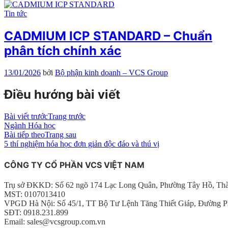
Tin tức
CADMIUM ICP STANDARD – Chuẩn
phân tích chính xác
13/01/2026
bởi
Bộ phận kinh doanh – VCS Group
Điều hướng bài viết
Bài viết trước
Trang trước
Ngành Hóa học
Bài tiếp theo
Trang sau
5 thí nghiệm hóa học đơn giản độc đáo và thú vị
CÔNG TY CỔ PHẦN VCS VIỆT NAM
Trụ sở ĐKKD: Số 62 ngõ 174 Lạc Long Quân, Phường Tây Hồ, Th
MST: 0107013410
VPGD Hà Nội: Số 45/1, TT Bộ Tư Lệnh Tăng Thiết Giáp, Đường P
SĐT: 0918.231.899
Email: sales@vcsgroup.com.vn