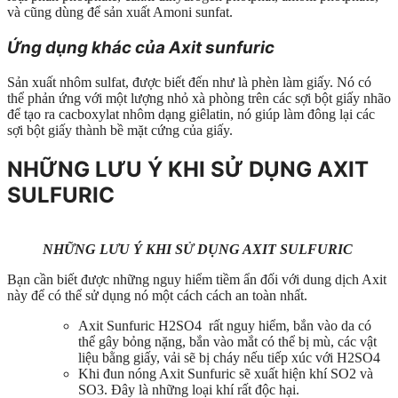
và cũng dùng để sản xuất Amoni sunfat.
Ứng dụng khác của Axit sunfuric
Sản xuất nhôm sulfat, được biết đến như là phèn làm giấy. Nó có
thể phản ứng với một lượng nhỏ xà phòng trên các sợi bột giấy nhão
để tạo ra cacboxylat nhôm dạng giêlatin, nó giúp làm đông lại các
sợi bột giấy thành bề mặt cứng của giấy.
NHỮNG LƯU Ý KHI SỬ DỤNG AXIT
SULFURIC
NHỮNG LƯU Ý KHI SỬ DỤNG AXIT SULFURIC
Bạn cần biết được những nguy hiểm tiềm ẩn đối với dung dịch Axit
này để có thể sử dụng nó một cách cách an toàn nhất.
Axit Sunfuric H2SO4 rất nguy hiểm, bắn vào da có
thể gây bỏng nặng, bắn vào mắt có thể bị mù, các vật
liệu bằng giấy, vải sẽ bị cháy nếu tiếp xúc với H2SO4
Khi đun nóng Axit Sunfuric sẽ xuất hiện khí SO2 và
SO3. Đây là những loại khí rất độc hại.