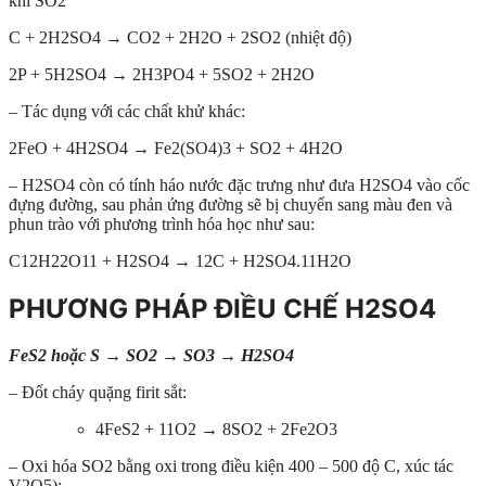
khí SO2
C + 2H2SO4 → CO2 + 2H2O + 2SO2 (nhiệt độ)
2P + 5H2SO4 → 2H3PO4 + 5SO2 + 2H2O
– Tác dụng với các chất khử khác:
2FeO + 4H2SO4 → Fe2(SO4)3 + SO2 + 4H2O
– H2SO4 còn có tính háo nước đặc trưng như đưa H2SO4 vào cốc
đựng đường, sau phản ứng đường sẽ bị chuyển sang màu đen và
phun trào với phương trình hóa học như sau:
C12H22O11 + H2SO4 → 12C + H2SO4.11H2O
PHƯƠNG PHÁP ĐIỀU CHẾ H2SO4
FeS2 hoặc S → SO2 → SO3 → H2SO4
– Đốt cháy quặng firit sắt:
4FeS2 + 11O2 → 8SO2 + 2Fe2O3
– Oxi hóa SO2 bằng oxi trong điều kiện 400 – 500 độ C, xúc tác
V2O5):