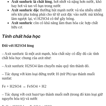
Axit sunfuric là chất lỏng
, hơi nhớt và nặng hơn nước, khó
bay hơi và tan vô hạn trong nước
Axit sunfuric đặc
thường hút mạnh nước và tỏa nhiều nhiệt
nên khi pha loãng phải cho từ từ axit đặc vào nước mà không
làm ngược lại, vì H2SO4 có thể gây bỏng.
Axit sunfuric
còn có khả năng làm than hóa các hợp chất
hữu cơ.
Tính chất hóa học
Đối với H2SO4 lỏng
– Axit sunfuric là một axit mạnh, hóa chất này có đầy đủ các tính
chất hóa học chung của axit như:
– Axit sunfuric H2SO4 làm chuyển màu quỳ tím thành đỏ.
– Tác dụng với kim loại đứng trước H (trừ Pb) tạo thành muối
sunfat:
Fe + H2SO4 → FeSO4 + H2
– Tác dụng với oxit bazơ tạo thành muối mới (trong đó kim loại giữ
nguyên hóa trị) và nước