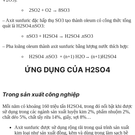
2SO2 + O2 → 8SO3
– Axit sunfuric đặc hấp thụ SO3 tạo thành oleum có công thức tổng
quát là H2SO4.nSO3:
nSO3 + H2SO4 → H2SO4 .nSO3
– Pha loãng oleum thành axit sunfuric bằng lượng nước thích hợp:
H2SO4 .nSO3 + (n+1) H2O→ (n+1)H2SO4
ỨNG DỤNG CỦA H2SO4
Trong sản xuất công nghiệp
Mỗi năm có khoảng 160 triệu tấn H2SO4, trong đó nổi bật khi được
sử dụng trong các ngành sản xuất luyện kim 2%, phẩm nhuộm 2%,
chất dẻo 5%, chất tẩy rửa 14%, giấy, sợi 8%…
Axit sunfuric được sử dụng rộng rãi trong quá trình sản xuất
kim loại như sản xuất đồng, kẽm và dùng trong làm sạch bề