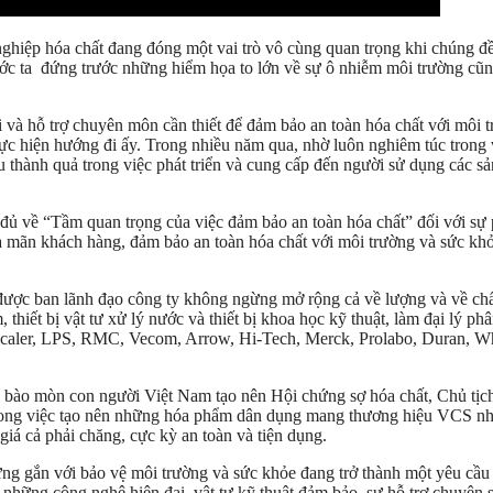
ghiệp hóa chất đang đóng một vai trò vô cùng quan trọng khi chúng đề
ớc ta đứng trước những hiểm họa to lớn về sự ô nhiễm môi trường cũn
à hỗ trợ chuyên môn cần thiết để đảm bảo an toàn hóa chất với môi trư
hiện hướng đi ấy. Trong nhiều năm qua, nhờ luôn nghiêm túc trong việc
ều thành quả trong việc phát triển và cung cấp đến người sử dụng các sả
ủ về “Tầm quan trọng của việc đảm bảo an toàn hóa chất” đối với sự ph
 mãn khách hàng, đảm bảo an toàn hóa chất với môi trường và sức khỏ
được ban lãnh đạo công ty không ngừng mở rộng cả về lượng và về c
ết bị vật tư xử lý nước và thiết bị khoa học kỹ thuật, làm đại lý phân
Descaler, LPS, RMC, Vecom, Arrow, Hi-Tech, Merck, Prolabo, Duran
à bào mòn con người Việt Nam tạo nên Hội chứng sợ hóa chất, Chủ tịc
S trong việc tạo nên những hóa phẩm dân dụng mang thương hiệu VCS 
giá cả phải chăng, cực kỳ an toàn và tiện dụng.
ững gắn với bảo vệ môi trường và sức khỏe đang trở thành một yêu cầu 
ững công nghệ hiện đại, vật tư kỹ thuật đảm bảo, sự hỗ trợ chuyên s