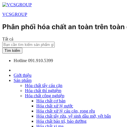
VCSGROUP
Phân phối hóa chất an toàn trên toàn
Tất cả
Tìm kiếm
Hotline
091.910.5399
Giới thiệu
Sản phẩm
Hóa chất tẩy cáu cặn
Hóa chất thí nghiệm
Hóa chất công nghiệp
Hóa chất cơ bản
Hóa chất xử lý nước
Hóa chất xử lý cáu cặn, rong rêu
Hóa chất tẩy rửa, vệ sinh dầu mỡ, vết bẩn
Hóa chất bảo trì, bảo dưỡng
Hóa chất xi mạ