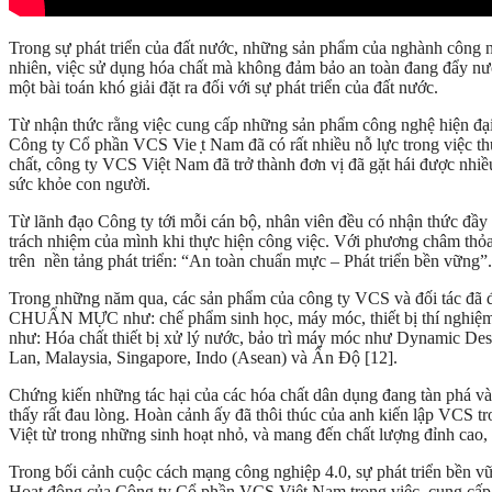
Trong sự phát triển của đất nước, những sản phẩm của nghành công n
nhiên, việc sử dụng hóa chất mà không đảm bảo an toàn đang đẩy nư
một bài toán khó giải đặt ra đối với sự phát triển của đất nước.
Từ nhận thức rằng việc cung cấp những sản phẩm công nghệ hiện đại v
Công ty Cổ phần VCS Vie ̣t Nam đã có rất nhiều nỗ lực trong việc thực 
chất, công ty VCS Việt Nam đã trở thành đơn vị đã gặt hái được nhi
sức khỏe con người.
Từ lãnh đạo Công ty tới mỗi cán bộ, nhân viên đều có nhận thức đầy đ
trách nhiệm của mình khi thực hiện công việc. Với phương châm thỏa
trên nền tảng phát triển: “An toàn chuẩn mực – Phát triển bền vững”.
Trong những năm qua, các sản phẩm của công ty VCS và đối tác đã 
CHUẨN MỰC như: chế phẩm sinh học, máy móc, thiết bị thí nghiệm, thi
như: Hóa chất thiết bị xử lý nước, bảo trì máy móc như Dynamic 
Lan, Malaysia, Singapore, Indo (Asean) và Ấn Độ [12].
Chứng kiến những tác hại của các hóa chất dân dụng đang tàn phá v
thấy rất đau lòng. Hoàn cảnh ấy đã thôi thúc của anh kiến lập VC
Việt từ trong những sinh hoạt nhỏ, và mang đến chất lượng đỉnh cao, 
Trong bối cảnh cuộc cách mạng công nghiệp 4.0, sự phát triển bền v
Hoạt động của Công ty Cổ phần VCS Việt Nam trong việc cung cấp nh