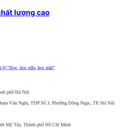
chất lượng cao
t lý:”Học, học nữa, học mãi”
ành phố Hà Nội
hạm Văn Nghị, TDP Số 3, Phường Đông Ngạc, TP. Hà Nội
nh Mỹ Tây, Thành phố Hồ Chí Minh