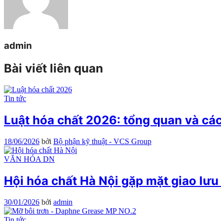
admin
Bài viết liên quan
Tin tức
Luật hóa chất 2026: tổng quan và cá
18/06/2026
bởi
Bộ phận kỹ thuật - VCS Group
VĂN HÓA DN
Hội hóa chất Hà Nội gặp mặt giao lư
30/01/2026
bởi
admin
Tin tức