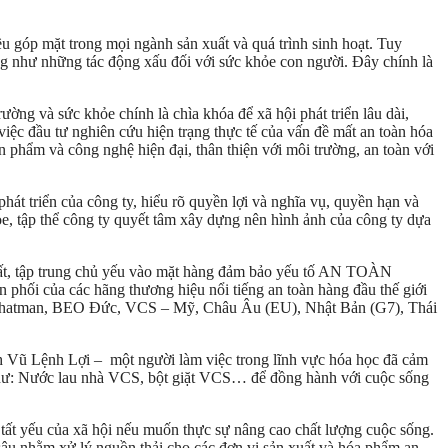
u góp mặt trong mọi ngành sản xuất và quá trình sinh hoạt. Tuy
g như những tác động xấu đối với sức khỏe con người. Đây chính là
ờng và sức khỏe chính là chìa khóa để xã hội phát triển lâu dài,
 đầu tư nghiên cứu hiện trạng thực tế của vấn đề mất an toàn hóa
n phẩm và công nghệ hiện đại, thân thiện với môi trường, an toàn với
át triển của công ty, hiểu rõ quyền lợi và nghĩa vụ, quyền hạn và
e, tập thể công ty quyết tâm xây dựng nên hình ảnh của công ty dựa
hất, tập trung chủ yếu vào mặt hàng đảm bảo yếu tố AN TOÀN
 phối của các hãng thương hiệu nổi tiếng an toàn hàng đầu thế giới
, Whatman, BEO Đức, VCS – Mỹ, Châu Âu (EU), Nhật Bản (G7), Thái
h Vũ Lệnh Lợi – một người làm việc trong lĩnh vực hóa học đã cảm
như: Nước lau nhà VCS, bột giặt VCS… để đồng hành với cuộc sống
tất yếu của xã hội nếu muốn thực sự nâng cao chất lượng cuộc sống.
âu nhằm xử lý nguồn thải cho các đơn vị sản xuất và hóa phẩm an