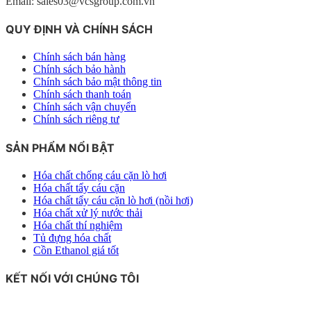
Email: sales03@vcsgroup.com.vn
QUY ĐỊNH VÀ CHÍNH SÁCH
Chính sách bán hàng
Chính sách bảo hành
Chính sách bảo mật thông tin
Chính sách thanh toán
Chính sách vận chuyển
Chính sách riêng tư
SẢN PHẨM NỔI BẬT
Hóa chất chống cáu cặn lò hơi
Hóa chất tẩy cáu cặn
Hóa chất tẩy cáu cặn lò hơi (nồi hơi)
Hóa chất xử lý nước thải
Hóa chất thí nghiệm
Tủ đựng hóa chất
Cồn Ethanol giá tốt
KẾT NỐI VỚI CHÚNG TÔI