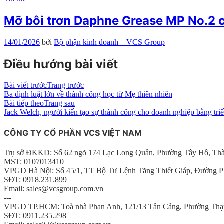
Mỡ bôi trơn Daphne Grease MP No.2 
14/01/2026
bởi
Bộ phận kinh doanh – VCS Group
Điều hướng bài viết
Bài viết trước
Trang trước
Ba định luật lớn về thành công học từ Mẹ thiên nhiên
Bài tiếp theo
Trang sau
Jack Welch, người kiến tạo sự thành công cho doanh nghiệp bằng triế
CÔNG TY CỔ PHẦN VCS VIỆT NAM
Trụ sở ĐKKD: Số 62 ngõ 174 Lạc Long Quân, Phường Tây Hồ, Th
MST: 0107013410
VPGD Hà Nội: Số 45/1, TT Bộ Tư Lệnh Tăng Thiết Giáp, Đường P
SĐT: 0918.231.899
Email: sales@vcsgroup.com.vn
---
VPGD TP.HCM: Toà nhà Phan Anh, 121/13 Tân Cảng, Phường Thạ
SĐT: 0911.235.298