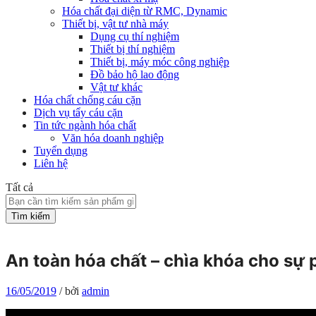
Hóa chất đại diện từ RMC, Dynamic
Thiết bị, vật tư nhà máy
Dụng cụ thí nghiệm
Thiết bị thí nghiệm
Thiết bị, máy móc công nghiệp
Đồ bảo hộ lao động
Vật tư khác
Hóa chất chống cáu cặn
Dịch vụ tẩy cáu cặn
Tin tức ngành hóa chất
Văn hóa doanh nghiệp
Tuyển dụng
Liên hệ
Tất cả
Tìm kiếm
An toàn hóa chất – chìa khóa cho sự 
16/05/2019
/
bởi
admin