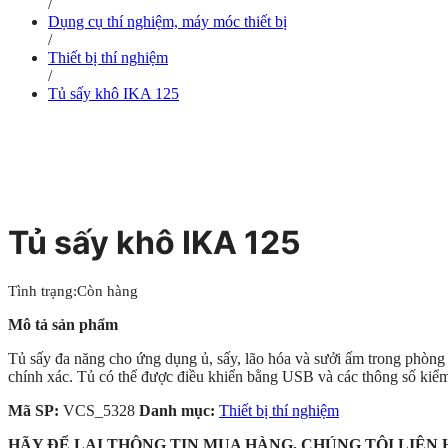
/
Dụng cụ thí nghiệm, máy móc thiết bị
/
Thiết bị thí nghiệm
/
Tủ sấy khô IKA 125
Tủ sấy khô IKA 125
Tình trạng:
Còn hàng
Mô tả sản phẩm
Tủ sấy đa năng cho ứng dụng ủ, sấy, lão hóa và sưởi ấm trong phòng
chính xác. Tủ có thể được điều khiển bằng USB và các thông số kiểm t
Mã SP:
VCS_5328
Danh mục:
Thiết bị thí nghiệm
HÃY ĐỂ LẠI THÔNG TIN MUA HÀNG, CHÚNG TÔI LIÊN 