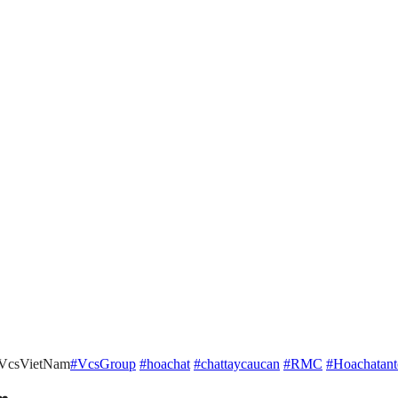
#VcsVietNam
#VcsGroup
#hoachat
#chattaycaucan
#RMC
#Hoachatant