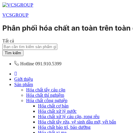
VCSGROUP
Phân phối hóa chất an toàn trên toàn
Tất cả
Tìm kiếm
Hotline
091.910.5399
Giới thiệu
Sản phẩm
Hóa chất tẩy cáu cặn
Hóa chất thí nghiệm
Hóa chất công nghiệp
Hóa chất cơ bản
Hóa chất xử lý nước
Hóa chất xử lý cáu cặn, rong rêu
Hóa chất tẩy rửa, vệ sinh dầu mỡ, vết bẩn
Hóa chất bảo trì, bảo dưỡng
Hóa chất xi mạ