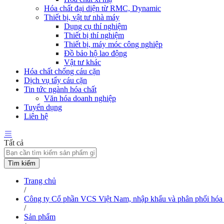
Hóa chất đại diện từ RMC, Dynamic
Thiết bị, vật tư nhà máy
Dụng cụ thí nghiệm
Thiết bị thí nghiệm
Thiết bị, máy móc công nghiệp
Đồ bảo hộ lao động
Vật tư khác
Hóa chất chống cáu cặn
Dịch vụ tẩy cáu cặn
Tin tức ngành hóa chất
Văn hóa doanh nghiệp
Tuyển dụng
Liên hệ
Tất cả
Tìm kiếm
Trang chủ
/
Công ty Cổ phần VCS Việt Nam, nhập khẩu và phân phối hóa 
/
Sản phẩm