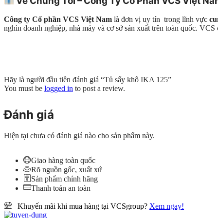
Về Chúng Tôi – Công Ty Cổ Phần VCS Việt N
Công ty Cổ phần VCS Việt Nam
là đơn vị uy tín trong lĩnh vực
cu
nghìn doanh nghiệp, nhà máy và cơ sở sản xuất trên toàn quốc. VC
Hãy là người đầu tiên đánh giá “Tủ sấy khô IKA 125”
You must be
logged in
to post a review.
Đánh giá
Hiện tại chưa có đánh giá nào cho sản phẩm này.
Giao hàng toàn quốc
Rõ nguồn gốc, xuất xứ
Sản phẩm chính hãng
Thanh toán an toàn
Khuyến mãi khi mua hàng tại VCSgroup?
Xem ngay!