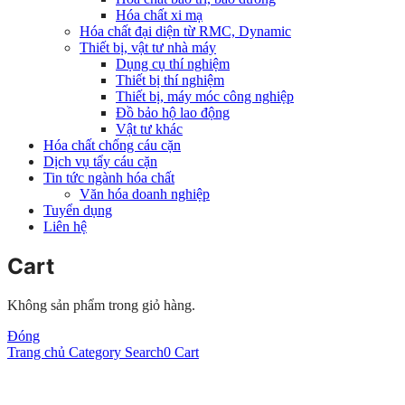
Hóa chất xi mạ
Hóa chất đại diện từ RMC, Dynamic
Thiết bị, vật tư nhà máy
Dụng cụ thí nghiệm
Thiết bị thí nghiệm
Thiết bị, máy móc công nghiệp
Đồ bảo hộ lao động
Vật tư khác
Hóa chất chống cáu cặn
Dịch vụ tẩy cáu cặn
Tin tức ngành hóa chất
Văn hóa doanh nghiệp
Tuyển dụng
Liên hệ
Cart
Không sản phẩm trong giỏ hàng.
Đóng
Trang chủ
Category
Search
0
Cart