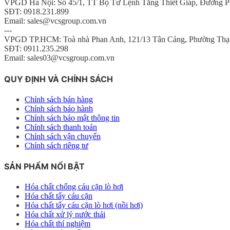
VPGD Hà Nội: Số 45/1, TT Bộ Tư Lệnh Tăng Thiết Giáp, Đường P
SĐT: 0918.231.899
Email: sales@vcsgroup.com.vn
---
VPGD TP.HCM: Toà nhà Phan Anh, 121/13 Tân Cảng, Phường Thạ
SĐT: 0911.235.298
Email: sales03@vcsgroup.com.vn
QUY ĐỊNH VÀ CHÍNH SÁCH
Chính sách bán hàng
Chính sách bảo hành
Chính sách bảo mật thông tin
Chính sách thanh toán
Chính sách vận chuyển
Chính sách riêng tư
SẢN PHẨM NỔI BẬT
Hóa chất chống cáu cặn lò hơi
Hóa chất tẩy cáu cặn
Hóa chất tẩy cáu cặn lò hơi (nồi hơi)
Hóa chất xử lý nước thải
Hóa chất thí nghiệm