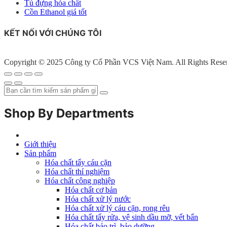
Tủ đựng hóa chất
Cồn Ethanol giá tốt
KẾT NỐI VỚI CHÚNG TÔI
Copyright © 2025 Công ty Cổ Phần VCS Việt Nam. All Rights Rese
Shop By Departments
Giới thiệu
Sản phẩm
Hóa chất tẩy cáu cặn
Hóa chất thí nghiệm
Hóa chất công nghiệp
Hóa chất cơ bản
Hóa chất xử lý nước
Hóa chất xử lý cáu cặn, rong rêu
Hóa chất tẩy rửa, vệ sinh dầu mỡ, vết bẩn
Hóa chất bảo trì, bảo dưỡng