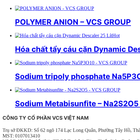
POLYMER ANION – VCS GROUP
Hot
Hóa chất tẩy cáu cặn Dynamic Des
Sodium tripoly phosphate Na5P
Sodium Metabisunfite – Na2S2O
CÔNG TY CỔ PHẦN VCS VIỆT NAM
Trụ sở ĐKKD: Số 62 ngõ 174 Lạc Long Quân, Phường Tây Hồ, Th
MST: 0107013410