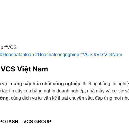
ep #VCS
#Hoachatantoan
#Hoachatcongnghiep
#VCS
#VcsVietNam
 VCS Việt Nam
nh vực
cung cấp hóa chất công nghiệp
, thiết bị phòng thí ngh
ối tác tin cậy của hàng nghìn doanh nghiệp, nhà máy và cơ sở 
ường
, cùng dịch vụ tư vấn kỹ thuật chuyên sâu, đáp ứng mọi n
 POTASH – VCS GROUP”