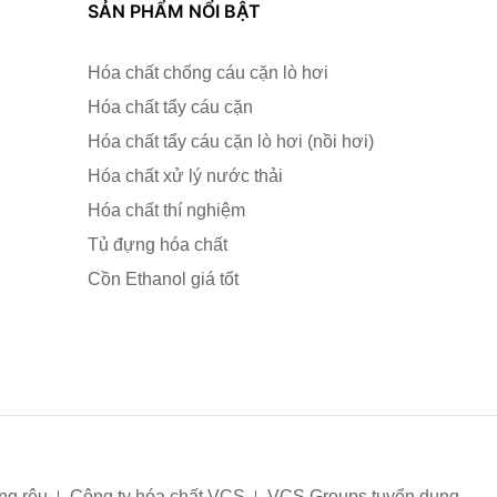
SẢN PHẨM NỔI BẬT
Hóa chất chống cáu cặn lò hơi
Hóa chất tẩy cáu cặn
Hóa chất tẩy cáu cặn lò hơi (nồi hơi)
Hóa chất xử lý nước thải
Hóa chất thí nghiệm
Tủ đựng hóa chất
Cồn Ethanol giá tốt
ong rêu
Công ty hóa chất VCS
VCS Groups tuyển dụng