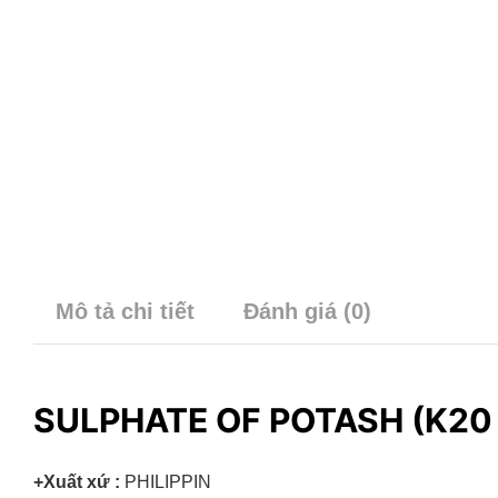
Mô tả chi tiết
Đánh giá (0)
SULPHATE OF POTASH (K20 
+Xuất xứ :
PHILIPPIN