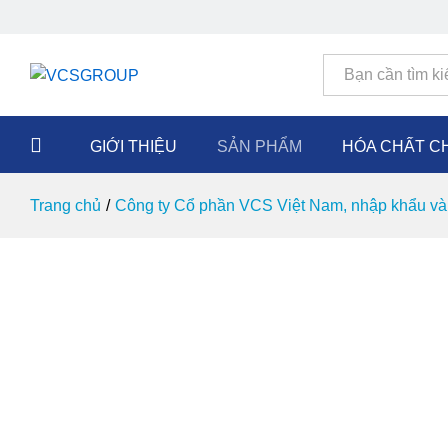
Tất cả
GIỚI THIỆU
SẢN PHẨM
HÓA CHẤT C
Trang chủ
/
Công ty Cổ phần VCS Việt Nam, nhập khẩu và 