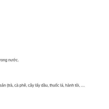
trong nước.
n (trà, cà phê, cây lấy dầu, thuốc lá, hành tỏi, …