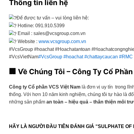
Thông tin liên hệ
Để được tư vấn – vui lòng liên hệ:
Hotline: 091.910.5399
Email : sales@vcsgroup.com.vn
Website :
www.vcsgroup.com.vn
#VcsGroup #hoachat #Hoachatantoan #Hoachatcongnghi
#VcsVietNam
#VcsGroup
#hoachat
#chattaycaucan
#RMC
🏢
Về Chúng Tôi – Công Ty Cổ Phần
Công ty Cổ phần VCS Việt Nam
là đơn vị uy tín trong lĩ
thống. Với hơn 10 năm kinh nghiệm, chúng tôi tự hào là đ
những sản phẩm
an toàn – hiệu quả – thân thiện môi tr
HÃY LÀ NGƯỜI ĐẦU TIÊN ĐÁNH GIÁ “SULPHATE OF