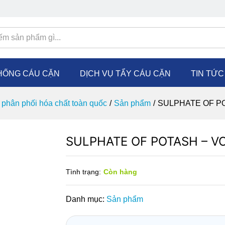
HỐNG CÁU CẶN
DỊCH VỤ TẨY CÁU CẶN
TIN TỨ
phân phối hóa chất toàn quốc
/
Sản phẩm
/
SULPHATE OF P
SULPHATE OF POTASH – V
Tình trạng:
Còn hàng
Danh mục:
Sản phẩm