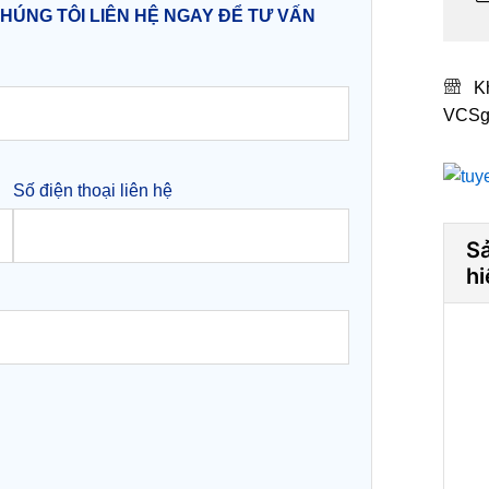
CHÚNG TÔI LIÊN HỆ NGAY ĐỂ TƯ VẤN
K
VCSg
Số điện thoại liên hệ
S
hi