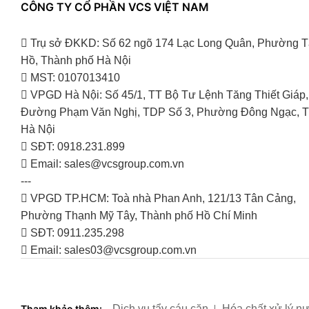
CÔNG TY CỔ PHẦN VCS VIỆT NAM
Trụ sở ĐKKD: Số 62 ngõ 174 Lạc Long Quân, Phường T
Hồ, Thành phố Hà Nội
MST: 0107013410
VPGD Hà Nội: Số 45/1, TT Bộ Tư Lệnh Tăng Thiết Giáp,
Đường Phạm Văn Nghị, TDP Số 3, Phường Đông Ngạc, T
Hà Nội
SĐT: 0918.231.899
Email: sales@vcsgroup.com.vn
---
VPGD TP.HCM: Toà nhà Phan Anh, 121/13 Tân Cảng,
Phường Thạnh Mỹ Tây, Thành phố Hồ Chí Minh
SĐT: 0911.235.298
Email: sales03@vcsgroup.com.vn
Tham khảo thêm:
Dịch vụ tẩy cáu cặn
Hóa chất xử lý nư