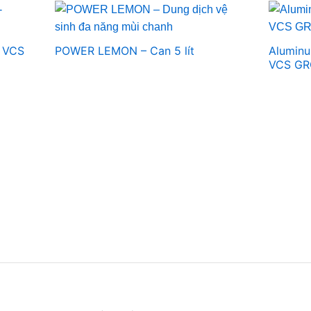
– VCS
POWER LEMON – Can 5 lít
Aluminu
VCS G