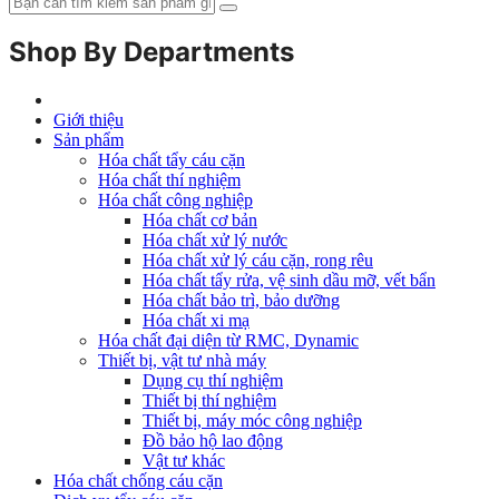
Shop By Departments
Giới thiệu
Sản phẩm
Hóa chất tẩy cáu cặn
Hóa chất thí nghiệm
Hóa chất công nghiệp
Hóa chất cơ bản
Hóa chất xử lý nước
Hóa chất xử lý cáu cặn, rong rêu
Hóa chất tẩy rửa, vệ sinh dầu mỡ, vết bẩn
Hóa chất bảo trì, bảo dưỡng
Hóa chất xi mạ
Hóa chất đại diện từ RMC, Dynamic
Thiết bị, vật tư nhà máy
Dụng cụ thí nghiệm
Thiết bị thí nghiệm
Thiết bị, máy móc công nghiệp
Đồ bảo hộ lao động
Vật tư khác
Hóa chất chống cáu cặn