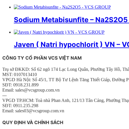
Sodium Metabisunfite – Na2S2O
Javen ( Natri hypochlorit ) VN –
CÔNG TY CỔ PHẦN VCS VIỆT NAM
Trụ sở ĐKKD: Số 62 ngõ 174 Lạc Long Quân, Phường Tây Hồ, Th
MST: 0107013410
VPGD Hà Nội: Số 45/1, TT Bộ Tư Lệnh Tăng Thiết Giáp, Đường P
SĐT: 0918.231.899
Email: sales@vcsgroup.com.vn
---
VPGD TP.HCM: Toà nhà Phan Anh, 121/13 Tân Cảng, Phường Thạ
SĐT: 0911.235.298
Email: sales03@vcsgroup.com.vn
QUY ĐỊNH VÀ CHÍNH SÁCH