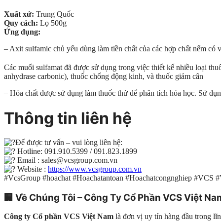
Xuất xứ:
Trung Quốc
Quy cách:
Lọ 500g
Ứng dụng:
– Axit sulfamic chủ yếu dùng làm tiền chất của các hợp chất nếm có
Các muối sulfamat đã được sử dụng trong việc thiết kế nhiều loại thu
anhydrase carbonic), thuốc chống động kinh, và thuốc giảm cân
– Hóa chất được sử dụng làm thuốc thử để phân tích hóa học. Sử d
Thông tin liên hệ
Để được tư vấn – vui lòng liên hệ:
Hotline: 091.910.5399 / 091.823.1899
Email : sales@vcsgroup.com.vn
Website :
https://www.vcsgroup.com.vn
#VcsGroup #hoachat #Hoachatantoan #Hoachatcongnghiep #VCS 
🏢
Về Chúng Tôi – Công Ty Cổ Phần VCS Việt Na
Công ty Cổ phần VCS Việt Nam
là đơn vị uy tín hàng đầu trong l