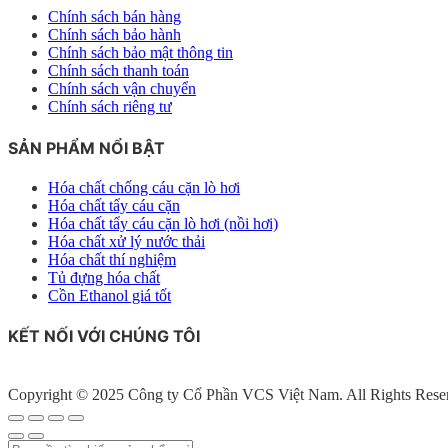
Chính sách bán hàng
Chính sách bảo hành
Chính sách bảo mật thông tin
Chính sách thanh toán
Chính sách vận chuyển
Chính sách riêng tư
SẢN PHẨM NỔI BẬT
Hóa chất chống cáu cặn lò hơi
Hóa chất tẩy cáu cặn
Hóa chất tẩy cáu cặn lò hơi (nồi hơi)
Hóa chất xử lý nước thải
Hóa chất thí nghiệm
Tủ đựng hóa chất
Cồn Ethanol giá tốt
KẾT NỐI VỚI CHÚNG TÔI
Copyright © 2025 Công ty Cổ Phần VCS Việt Nam. All Rights Rese