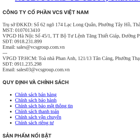
CÔNG TY CỔ PHẦN VCS VIỆT NAM
Trụ sở ĐKKD: Số 62 ngõ 174 Lạc Long Quân, Phường Tây Hồ, Th
MST: 0107013410
VPGD Hà Nội: Số 45/1, TT Bộ Tư Lệnh Tăng Thiết Giáp, Đường P
SĐT: 0918.231.899
Email: sales@vcsgroup.com.vn
---
VPGD TP.HCM: Toà nhà Phan Anh, 121/13 Tân Cảng, Phường Thạ
SĐT: 0911.235.298
Email: sales03@vcsgroup.com.vn
QUY ĐỊNH VÀ CHÍNH SÁCH
Chính sách bán hàng
Chính sách bảo hành
Chính sách bảo mật thông tin
Chính sách thanh toán
Chính sách vận chuyển
Chính sách riêng tư
SẢN PHẨM NỔI BẬT