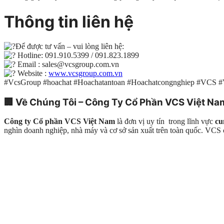
Thông tin liên hệ
Để được tư vấn – vui lòng liên hệ:
Hotline: 091.910.5399 / 091.823.1899
Email : sales@vcsgroup.com.vn
Website :
www.vcsgroup.com.vn
#VcsGroup #hoachat #Hoachatantoan #Hoachatcongnghiep #VCS 
🏢
Về Chúng Tôi – Công Ty Cổ Phần VCS Việt Na
Công ty Cổ phần VCS Việt Nam
là đơn vị uy tín trong lĩnh vực
cu
nghìn doanh nghiệp, nhà máy và cơ sở sản xuất trên toàn quốc. VC