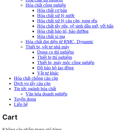
Hóa chất công nghiệp
Hóa chất cơ bản
Hóa chất xử lý nước
Hóa chất xử lý cáu cặn, rong rêu
Hóa chất tẩy rửa, vệ sinh dầu mỡ, vết bẩn
Hóa chất bảo trì, bảo dưỡng
Hóa chất xi mạ
Hóa chất đại diện từ RMC, Dynamic
Thiết bị, vật tư nhà máy
Dụng cụ thí nghiệm
Thiết bị thí nghiệm
Thiết bị, máy móc công nghiệp
Đồ bảo hộ lao động
Vật tư khác
Hóa chất chống cáu cặn
Dịch vụ tẩy cáu cặn
Tin tức ngành hóa chất
Văn hóa doanh nghiệp
Tuyển dụng
Liên hệ
Cart
Không sản phẩm trong giỏ hàng.