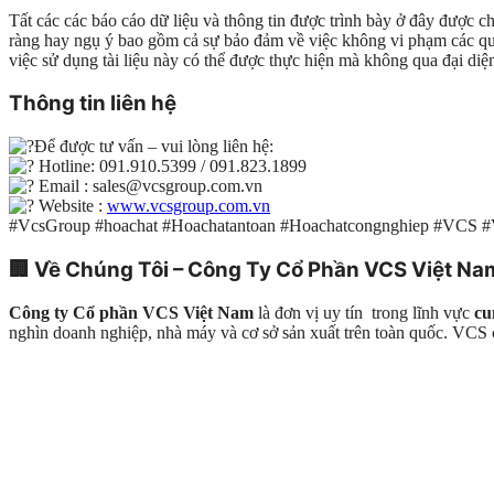
Tất các các báo cáo dữ liệu và thông tin được trình bày ở đây được c
ràng hay ngụ ý bao gồm cả sự bảo đảm về việc không vi phạm các quy
việc sử dụng tài liệu này có thể được thực hiện mà không qua đại 
Thông tin liên hệ
Để được tư vấn – vui lòng liên hệ:
Hotline: 091.910.5399 / 091.823.1899
Email : sales@vcsgroup.com.vn
Website :
www.vcsgroup.com.vn
#VcsGroup #hoachat #Hoachatantoan #Hoachatcongnghiep #VCS 
🏢
Về Chúng Tôi – Công Ty Cổ Phần VCS Việt Na
Công ty Cổ phần VCS Việt Nam
là đơn vị uy tín trong lĩnh vực
cu
nghìn doanh nghiệp, nhà máy và cơ sở sản xuất trên toàn quốc. VC