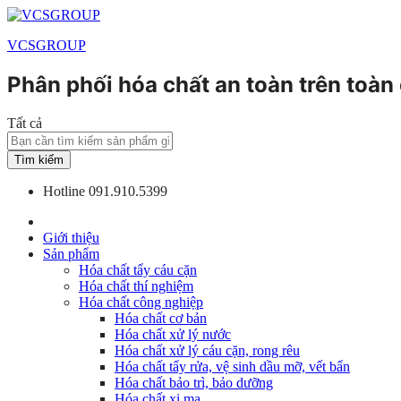
VCSGROUP
Phân phối hóa chất an toàn trên toàn
Tất cả
Tìm kiếm
Hotline
091.910.5399
Giới thiệu
Sản phẩm
Hóa chất tẩy cáu cặn
Hóa chất thí nghiệm
Hóa chất công nghiệp
Hóa chất cơ bản
Hóa chất xử lý nước
Hóa chất xử lý cáu cặn, rong rêu
Hóa chất tẩy rửa, vệ sinh dầu mỡ, vết bẩn
Hóa chất bảo trì, bảo dưỡng
Hóa chất xi mạ