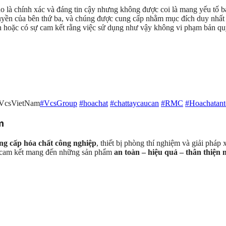
ho là chính xác và đáng tin cậy nhưng không được coi là mang yếu tố b
ền của bên thứ ba, và chúng được cung cấp nhằm mục đích duy nhất là
diện hoặc có sự cam kết rằng việc sử dụng như vậy không vi phạm bản
#VcsVietNam
#VcsGroup
#hoachat
#chattaycaucan
#RMC
#Hoachatant
m
ng cấp hóa chất công nghiệp
, thiết bị phòng thí nghiệm và giải pháp
S cam kết mang đến những sản phẩm
an toàn – hiệu quả – thân thiện