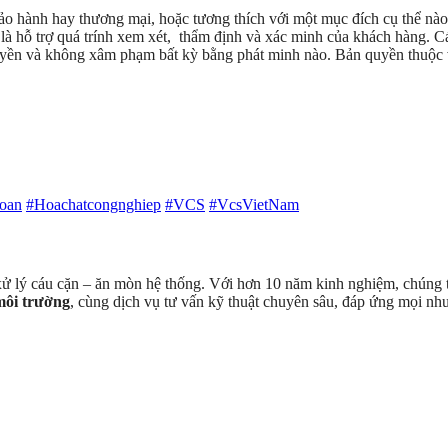
ảo hành hay thương mại, hoặc tương thích với một mục đích cụ thể nào 
 hỗ trợ quá trính xem xét, thẩm định và xác minh của khách hàng. Cá
 quyền và không xâm phạm bất kỳ bằng phát minh nào. Bản quyền thuộc 
oan
#Hoachatcongnghiep
#VCS
#VcsVietNam
 xử lý cáu cặn – ăn mòn hệ thống. Với hơn 10 năm kinh nghiệm, chúng tô
 môi trường
, cùng dịch vụ tư vấn kỹ thuật chuyên sâu, đáp ứng mọi nh