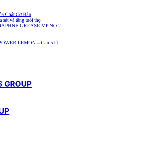
óa Chất Cơ Bản
sát và tăng tuổi thọ
 DAPHNE GREASE MP NO.2
POWER LEMON – Can 5 lít
CS GROUP
OUP