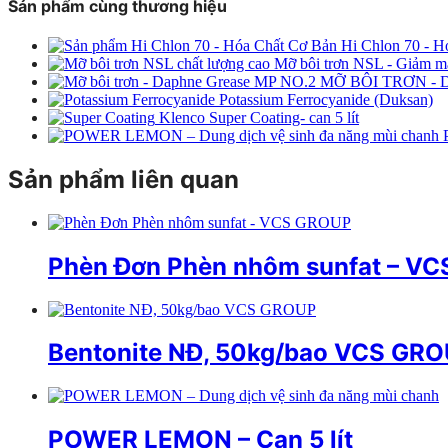
Sản phẩm cùng thương hiệu
Hi Chlon 70 - H
Mỡ bôi trơn NSL - Giảm ma 
MỠ BÔI TRƠN -
Potassium Ferrocyanide (Duksan)
Klenco Super Coating- can 5 lít
Sản phẩm liên quan
Phèn Đơn Phèn nhôm sunfat – V
Bentonite NĐ, 50kg/bao VCS GR
POWER LEMON – Can 5 lít