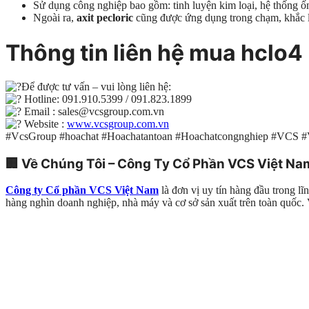
Sử dụng công nghiệp bao gồm: tinh luyện kim loại, hệ thống ống
Ngoài ra,
axit pecloric
cũng được ứng dụng trong chạm, khắc l
Thông tin liên hệ mua
hclo4
Để được tư vấn – vui lòng liên hệ:
Hotline: 091.910.5399 / 091.823.1899
Email : sales@vcsgroup.com.vn
Website :
www.vcsgroup.com.vn
#VcsGroup #hoachat #Hoachatantoan #Hoachatcongnghiep #VCS 
🏢
Về Chúng Tôi – Công Ty Cổ Phần VCS Việt Na
Công ty Cổ phần VCS Việt Nam
là đơn vị uy tín hàng đầu trong l
hàng nghìn doanh nghiệp, nhà máy và cơ sở sản xuất trên toàn quố