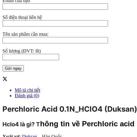
Email của bạn
Số điện thoại liên hệ
Tên sản phẩm cần mua:
Số lượng (ĐVT: lít)
Mô tả chi tiết
Đánh giá (0)
Perchloric Acid 0.1N_HClO4 (Duksan
hông tin về Perchloric acid
Hclo4
là gì? T
Xuất xứ
:
Duksan
– Hàn Quốc