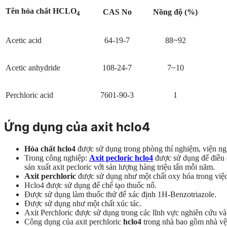
Tên hóa chất HCLO
CAS No
Nồng độ (%)
4
Acetic acid
64-19-7
88~92
Acetic anhydride
108-24-7
7~10
Perchloric acid
7601-90-3
1
Ứng dụng của axit hclo4
Hóa chất hclo4
được sử dụng trong phòng thí nghiệm, viện nghi
Trong công nghiệp:
Axit pecloric hclo4
được sử dụng để điều c
sản xuất axit pecloric với sản lượng hàng triệu tấn mỗi năm.
Axit perchloric
được sử dụng như một chất oxy hóa trong việc t
Hclo4 được sử dụng để chế tạo thuốc nổ.
Được sử dụng làm thuốc thử để xác định 1H-Benzotriazole.
Được sử dụng như một chất xúc tác.
Axit Perchloric được sử dụng trong các lĩnh vực nghiên cứu và 
Công dụng của axit perchloric
hclo4
trong nhà bao gồm nhà vệ s