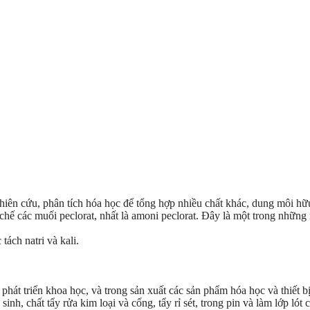
ên cứu, phân tích hóa học để tổng hợp nhiều chất khác, dung môi hữu í
hế các muối peclorat, nhất là amoni peclorat. Đây là một trong những n
ách natri và kali.
phát triển khoa học, và trong sản xuất các sản phẩm hóa học và thiết bị
inh, chất tẩy rửa kim loại và cống, tẩy rỉ sét, trong pin và làm lớp lót