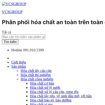
VCSGROUP
Phân phối hóa chất an toàn trên toàn
Tất cả
Tìm kiếm
Hotline
091.910.5399
Giới thiệu
Sản phẩm
Hóa chất tẩy cáu cặn
Hóa chất thí nghiệm
Hóa chất công nghiệp
Hóa chất cơ bản
Hóa chất xử lý nước
Hóa chất xử lý cáu cặn, rong rêu
Hóa chất tẩy rửa, vệ sinh dầu mỡ, vết bẩn
Hóa chất bảo trì, bảo dưỡng
Hóa chất xi mạ