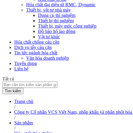
Hóa chất đại diện từ RMC, Dynamic
Thiết bị, vật tư nhà máy
Dụng cụ thí nghiệm
Thiết bị thí nghiệm
Thiết bị, máy móc công nghiệp
Đồ bảo hộ lao động
Vật tư khác
Hóa chất chống cáu cặn
Dịch vụ tẩy cáu cặn
Tin tức ngành hóa chất
Văn hóa doanh nghiệp
Tuyển dụng
Liên hệ
Tất cả
Tìm kiếm
Trang chủ
/
Công ty Cổ phần VCS Việt Nam, nhập khẩu và phân phối hóa 
/
Sản phẩm
/