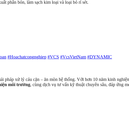
ất phân bón, làm sạch kim loại và loại bỏ rỉ sét.
oan
#Hoachatcongnghiep
#VCS
#VcsVietNam
#DYNAMIC
giải pháp xử lý cáu cặn – ăn mòn hệ thống. Với hơn 10 năm kinh nghiệm,
thiện môi trường
, cùng dịch vụ tư vấn kỹ thuật chuyên sâu, đáp ứng 