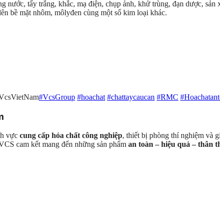
 nước, tẩy trắng, khắc, mạ điện, chụp ảnh, khử trùng, đạn dược, sản xu
ên bề mặt nhôm, môlyđen cùng một số kim loại khác.
#VcsVietNam
#VcsGroup
#hoachat
#chattaycaucan
#RMC
#Hoachatant
m
ĩnh vực
cung cấp hóa chất công nghiệp
, thiết bị phòng thí nghiệm và 
c. VCS cam kết mang đến những sản phẩm
an toàn – hiệu quả – thân 