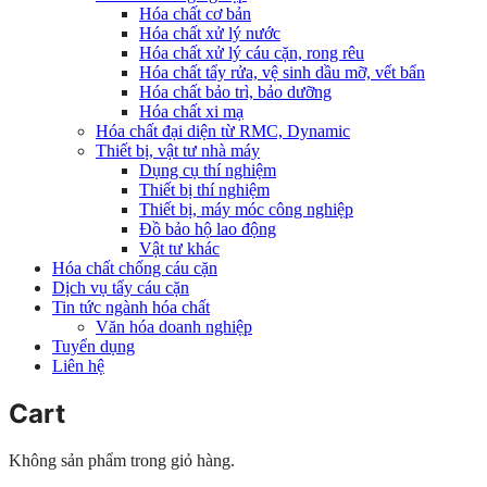
Hóa chất cơ bản
Hóa chất xử lý nước
Hóa chất xử lý cáu cặn, rong rêu
Hóa chất tẩy rửa, vệ sinh dầu mỡ, vết bẩn
Hóa chất bảo trì, bảo dưỡng
Hóa chất xi mạ
Hóa chất đại diện từ RMC, Dynamic
Thiết bị, vật tư nhà máy
Dụng cụ thí nghiệm
Thiết bị thí nghiệm
Thiết bị, máy móc công nghiệp
Đồ bảo hộ lao động
Vật tư khác
Hóa chất chống cáu cặn
Dịch vụ tẩy cáu cặn
Tin tức ngành hóa chất
Văn hóa doanh nghiệp
Tuyển dụng
Liên hệ
Cart
Không sản phẩm trong giỏ hàng.