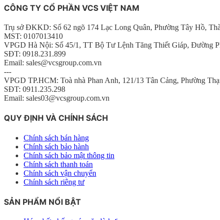
CÔNG TY CỔ PHẦN VCS VIỆT NAM
Trụ sở ĐKKD: Số 62 ngõ 174 Lạc Long Quân, Phường Tây Hồ, Th
MST: 0107013410
VPGD Hà Nội: Số 45/1, TT Bộ Tư Lệnh Tăng Thiết Giáp, Đường P
SĐT: 0918.231.899
Email: sales@vcsgroup.com.vn
---
VPGD TP.HCM: Toà nhà Phan Anh, 121/13 Tân Cảng, Phường Thạ
SĐT: 0911.235.298
Email: sales03@vcsgroup.com.vn
QUY ĐỊNH VÀ CHÍNH SÁCH
Chính sách bán hàng
Chính sách bảo hành
Chính sách bảo mật thông tin
Chính sách thanh toán
Chính sách vận chuyển
Chính sách riêng tư
SẢN PHẨM NỔI BẬT