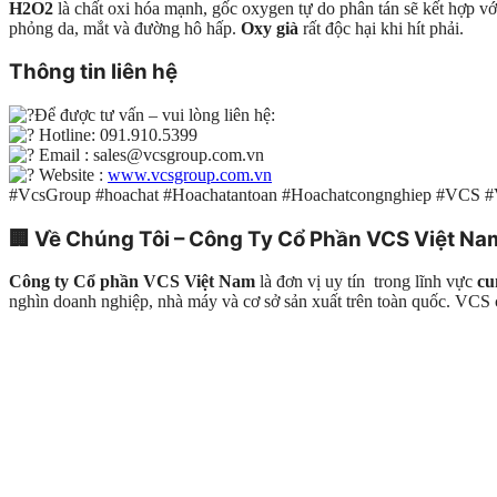
H2O2
là chất oxi hóa mạnh, gốc oxygen tự do phân tán sẽ kết hợp vớ
phỏng da, mắt và đường hô hấp.
Oxy già
rất độc hại khi hít phải.
Thông tin liên hệ
Để được tư vấn – vui lòng liên hệ:
Hotline: 091.910.5399
Email : sales@vcsgroup.com.vn
Website :
www.vcsgroup.com.vn
#VcsGroup #hoachat #Hoachatantoan #Hoachatcongnghiep #VCS 
🏢
Về Chúng Tôi – Công Ty Cổ Phần VCS Việt Na
Công ty Cổ phần VCS Việt Nam
là đơn vị uy tín trong lĩnh vực
cu
nghìn doanh nghiệp, nhà máy và cơ sở sản xuất trên toàn quốc. VC