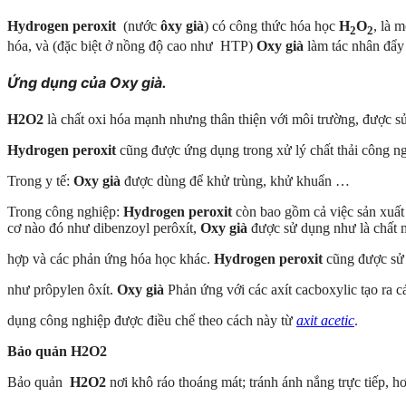
Hydrogen peroxit
(nước
ôxy già
) có công thức hóa học
H
O
, là 
2
2
hóa, và (đặc biệt ở nồng độ cao như
HTP)
Oxy già
làm
tác nhân đẩy
Ứng dụng của Oxy già.
H2O2
là chất oxi hóa mạnh nhưng thân thiện với môi trường, được sử 
Hydrogen peroxit
cũng được ứng dụng trong xử lý chất thải công ng
Trong y tế:
Oxy già
được dùng để khử trùng, khử khuẩn …
Trong công nghiệp:
Hydrogen peroxit
còn bao gồm cả việc sản xuất N
cơ nào đó như dibenzoyl perôxít,
Oxy già
được sử dụng như là chất m
hợp và các phản ứng hóa học khác.
Hydrogen peroxit
cũng được sử 
như prôpylen ôxít.
Oxy già
Phản ứng với các axít cacboxylic tạo ra cá
dụng công nghiệp được điều chế theo cách này từ
axit acetic
.
Bảo quản H2O2
Bảo quản
H2O2
nơi khô ráo thoáng mát; tránh ánh nắng trực tiếp, h