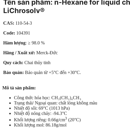
Tên sản phẩm: n-Hexane for liquid 
LiChrosolv®
CAS:
110-54-3
Code:
104391
Hàm lượng
: ≥ 98.0 %
Hãng / Xuất xứ:
Merck-Đức
Quy cách:
Chai thủy tinh
Bảo quản:
Bảo quản từ +5°C đến +30°C.
Mô tả sản phẩm:
Công thức hóa học: CH₃(CH₂)₄CH₃
Trạng thái/ Ngoại quan: chất lỏng không màu
Nhiệt độ sôi: 69°C (1013 hPa)
Nhiệt độ nóng chảy: -94.3°C
3
Khối lượng riêng: 0.66g/cm
(20°C)
Khối lượng mol: 86.18g/mol