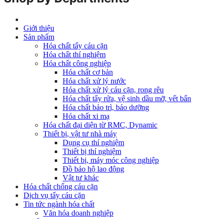
Giới thiệu
Sản phẩm
Hóa chất tẩy cáu cặn
Hóa chất thí nghiệm
Hóa chất công nghiệp
Hóa chất cơ bản
Hóa chất xử lý nước
Hóa chất xử lý cáu cặn, rong rêu
Hóa chất tẩy rửa, vệ sinh dầu mỡ, vết bẩn
Hóa chất bảo trì, bảo dưỡng
Hóa chất xi mạ
Hóa chất đại diện từ RMC, Dynamic
Thiết bị, vật tư nhà máy
Dụng cụ thí nghiệm
Thiết bị thí nghiệm
Thiết bị, máy móc công nghiệp
Đồ bảo hộ lao động
Vật tư khác
Hóa chất chống cáu cặn
Dịch vụ tẩy cáu cặn
Tin tức ngành hóa chất
Văn hóa doanh nghiệp