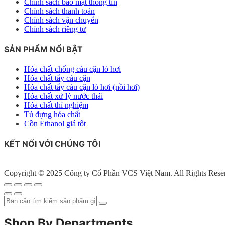
Chính sách bảo mật thông tin
Chính sách thanh toán
Chính sách vận chuyển
Chính sách riêng tư
SẢN PHẨM NỔI BẬT
Hóa chất chống cáu cặn lò hơi
Hóa chất tẩy cáu cặn
Hóa chất tẩy cáu cặn lò hơi (nồi hơi)
Hóa chất xử lý nước thải
Hóa chất thí nghiệm
Tủ đựng hóa chất
Cồn Ethanol giá tốt
KẾT NỐI VỚI CHÚNG TÔI
Copyright © 2025 Công ty Cổ Phần VCS Việt Nam. All Rights Rese
Shop By Departments