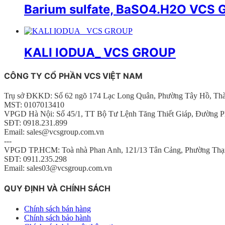
Barium sulfate, BaSO4.H2O VCS
KALI IODUA_ VCS GROUP
CÔNG TY CỔ PHẦN VCS VIỆT NAM
Trụ sở ĐKKD: Số 62 ngõ 174 Lạc Long Quân, Phường Tây Hồ, Th
MST: 0107013410
VPGD Hà Nội: Số 45/1, TT Bộ Tư Lệnh Tăng Thiết Giáp, Đường P
SĐT: 0918.231.899
Email: sales@vcsgroup.com.vn
---
VPGD TP.HCM: Toà nhà Phan Anh, 121/13 Tân Cảng, Phường Thạ
SĐT: 0911.235.298
Email: sales03@vcsgroup.com.vn
QUY ĐỊNH VÀ CHÍNH SÁCH
Chính sách bán hàng
Chính sách bảo hành