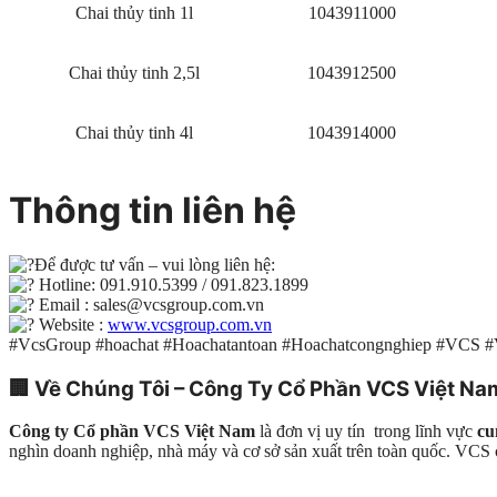
Chai thủy tinh 1l
1043911000
Chai thủy tinh 2,5l
1043912500
Chai thủy tinh 4l
1043914000
Thông tin liên hệ
Để được tư vấn – vui lòng liên hệ:
Hotline: 091.910.5399 / 091.823.1899
Email : sales@vcsgroup.com.vn
Website :
www.vcsgroup.com.vn
#VcsGroup #hoachat #Hoachatantoan #Hoachatcongnghiep #VCS 
🏢
Về Chúng Tôi – Công Ty Cổ Phần VCS Việt Na
Công ty Cổ phần VCS Việt Nam
là đơn vị uy tín trong lĩnh vực
cu
nghìn doanh nghiệp, nhà máy và cơ sở sản xuất trên toàn quốc. VC