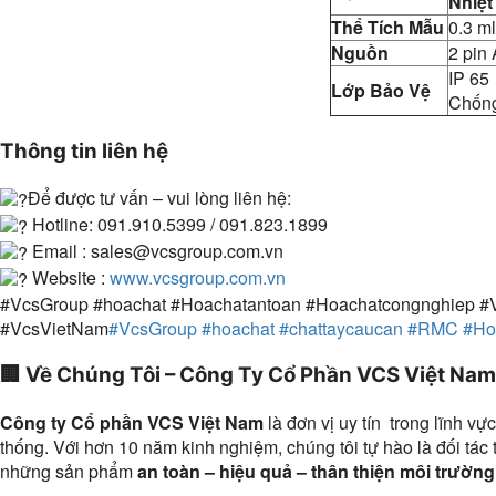
Nhiệt
Thể Tích Mẫu
0.3 ml
Nguồn
2 pin
IP 65
Lớp Bảo Vệ
Chống
Thông tin liên hệ
Để được tư vấn – vui lòng liên hệ:
Hotline: 091.910.5399 / 091.823.1899
Email : sales@vcsgroup.com.vn
Website :
www.vcsgroup.com.vn
#VcsGroup #hoachat #Hoachatantoan #Hoachatcongnghiep 
#VcsVietNam
#VcsGroup
#hoachat
#chattaycaucan
#RMC
#Ho
🏢
Về Chúng Tôi – Công Ty Cổ Phần VCS Việt Nam
Công ty Cổ phần VCS Việt Nam
là đơn vị uy tín trong lĩnh vự
thống. Với hơn 10 năm kinh nghiệm, chúng tôi tự hào là đối tá
những sản phẩm
an toàn – hiệu quả – thân thiện môi trường