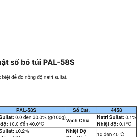
uật số bỏ túi PAL-58S
 biệt để đo nồng độ natri sulfat.
PAL-58S
Số Cat.
4458
Sulfat:
0.0 đến 30.0% (g/100g)
Natri Sulfat:
0.1%
Vạch Chia
 độ:
10.0 đến 40.0°C
Nhiệt độ:
0.1°C
Sulfat:
±0.2%
Nhiệt Độ
10 đến 40°C