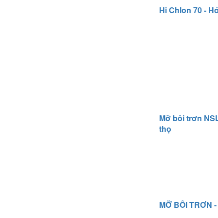
Hi Chlon 70 - H
Mỡ bôi trơn NSL
thọ
MỠ BÔI TRƠN 