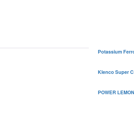
Potassium Ferr
Klenco Super Coa
POWER LEMON –