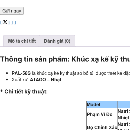
Mô tả chi tiết
Đánh giá (0)
Thông tin sản phẩm: Khúc xạ kế kỹ th
PAL-58S
là khúc xạ kế kỹ thuật số bỏ túi được thiết kế đặc
Xuất xứ:
ATAGO – Nhật
* Chi tiết kỹ thuật:
Model
Natri 
Phạm Vi Đo
Nhiệt
Natri 
Độ Chính Xác