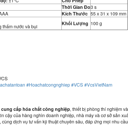
 độ:
±1°C
Cho Phép
Thời Gian Đo
3 s
 AAA
Kích Thước
55 x 31 x 109 mm
Khối Lượng
100 g
 thấm nước và bụi
#VCS
achatantoan
#Hoachatcongnghiep
#VCS
#VcsVietNam
c
cung cấp hóa chất công nghiệp
, thiết bị phòng thí nghiệm 
c tin cậy của hàng nghìn doanh nghiệp, nhà máy và cơ sở sản x
, cùng dịch vụ tư vấn kỹ thuật chuyên sâu, đáp ứng mọi nhu cầ