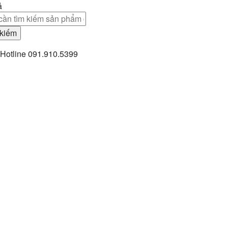
ả
kiếm
Hotline
091.910.5399