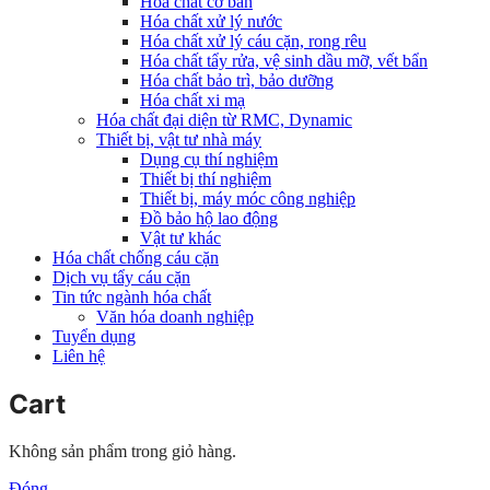
Hóa chất cơ bản
Hóa chất xử lý nước
Hóa chất xử lý cáu cặn, rong rêu
Hóa chất tẩy rửa, vệ sinh dầu mỡ, vết bẩn
Hóa chất bảo trì, bảo dưỡng
Hóa chất xi mạ
Hóa chất đại diện từ RMC, Dynamic
Thiết bị, vật tư nhà máy
Dụng cụ thí nghiệm
Thiết bị thí nghiệm
Thiết bị, máy móc công nghiệp
Đồ bảo hộ lao động
Vật tư khác
Hóa chất chống cáu cặn
Dịch vụ tẩy cáu cặn
Tin tức ngành hóa chất
Văn hóa doanh nghiệp
Tuyển dụng
Liên hệ
Cart
Không sản phẩm trong giỏ hàng.
Đóng