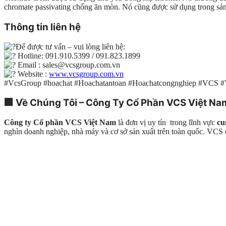
chromate passivating chống ăn mòn. Nó cũng được sử dụng trong sản
Thông tin liên hệ
Để được tư vấn – vui lòng liên hệ:
Hotline: 091.910.5399 / 091.823.1899
Email : sales@vcsgroup.com.vn
Website :
www.vcsgroup.com.vn
#VcsGroup #hoachat #Hoachatantoan #Hoachatcongnghiep #VCS 
🏢
Về Chúng Tôi – Công Ty Cổ Phần VCS Việt Na
Công ty Cổ phần VCS Việt Nam
là đơn vị uy tín trong lĩnh vực
cu
nghìn doanh nghiệp, nhà máy và cơ sở sản xuất trên toàn quốc. VC