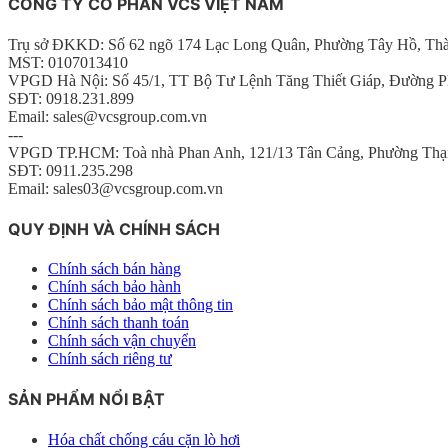
CÔNG TY CỔ PHẦN VCS VIỆT NAM
Trụ sở ĐKKD: Số 62 ngõ 174 Lạc Long Quân, Phường Tây Hồ, Th
MST: 0107013410
VPGD Hà Nội: Số 45/1, TT Bộ Tư Lệnh Tăng Thiết Giáp, Đường P
SĐT: 0918.231.899
Email: sales@vcsgroup.com.vn
---
VPGD TP.HCM: Toà nhà Phan Anh, 121/13 Tân Cảng, Phường Thạ
SĐT: 0911.235.298
Email: sales03@vcsgroup.com.vn
QUY ĐỊNH VÀ CHÍNH SÁCH
Chính sách bán hàng
Chính sách bảo hành
Chính sách bảo mật thông tin
Chính sách thanh toán
Chính sách vận chuyển
Chính sách riêng tư
SẢN PHẨM NỔI BẬT
Hóa chất chống cáu cặn lò hơi