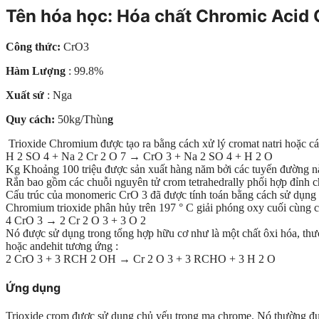
Tên hóa học: Hóa chất Chromic Acid
Công thức:
CrO3
Hàm Lượng
: 99.8%
Xuất sứ
: Nga
Quy cách:
50kg/Thùn
g
Trioxide Chromium được tạo ra bằng cách xử lý cromat natri hoặc các 
H 2 SO 4 + Na 2 Cr 2 O 7 → CrO 3 + Na 2 SO 4 + H 2 O
Kg Khoảng 100 triệu được sản xuất hàng năm bởi các tuyến đường n
Rắn bao gồm các chuỗi nguyên tử crom tetrahedrally phối hợp đỉnh ch
Cấu trúc của monomeric CrO 3 đã được tính toán bằng cách sử dụng l
Chromium trioxide phân hủy trên 197 ° C giải phóng oxy cuối cùng c
4 CrO 3 → 2 Cr 2 O 3 + 3 O 2
Nó được sử dụng trong tổng hợp hữu cơ như là một chất ôxi hóa, thườ
hoặc andehit tương ứng :
2 CrO 3 + 3 RCH 2 OH → Cr 2 O 3 + 3 RCHO + 3 H 2 O
Ứng dụng
Trioxide crom được sử dụng chủ yếu trong mạ chrome. Nó thường đượ