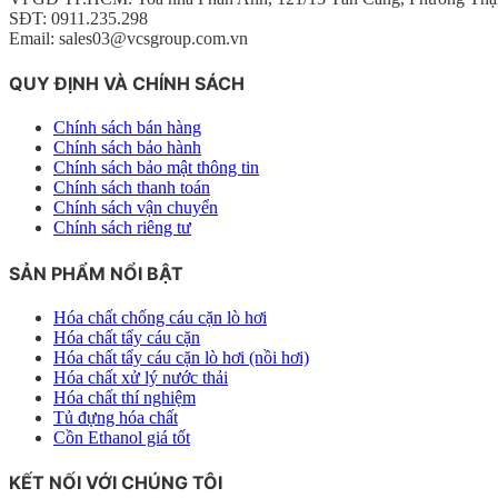
SĐT: 0911.235.298
Email: sales03@vcsgroup.com.vn
QUY ĐỊNH VÀ CHÍNH SÁCH
Chính sách bán hàng
Chính sách bảo hành
Chính sách bảo mật thông tin
Chính sách thanh toán
Chính sách vận chuyển
Chính sách riêng tư
SẢN PHẨM NỔI BẬT
Hóa chất chống cáu cặn lò hơi
Hóa chất tẩy cáu cặn
Hóa chất tẩy cáu cặn lò hơi (nồi hơi)
Hóa chất xử lý nước thải
Hóa chất thí nghiệm
Tủ đựng hóa chất
Cồn Ethanol giá tốt
KẾT NỐI VỚI CHÚNG TÔI