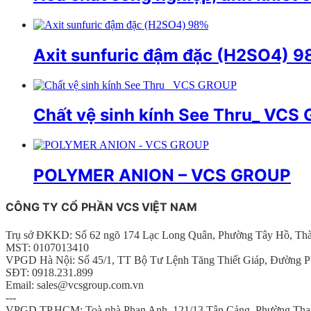
Axit sunfuric đậm đặc (H2SO4) 
Chất vệ sinh kính See Thru_ VCS
POLYMER ANION – VCS GROUP
CÔNG TY CỔ PHẦN VCS VIỆT NAM
Trụ sở ĐKKD: Số 62 ngõ 174 Lạc Long Quân, Phường Tây Hồ, Th
MST: 0107013410
VPGD Hà Nội: Số 45/1, TT Bộ Tư Lệnh Tăng Thiết Giáp, Đường P
SĐT: 0918.231.899
Email: sales@vcsgroup.com.vn
---
VPGD TP.HCM: Toà nhà Phan Anh, 121/13 Tân Cảng, Phường Thạ