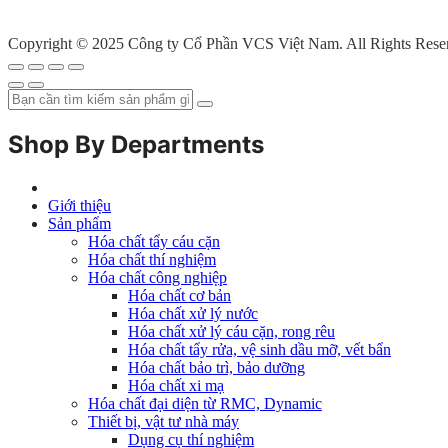
Copyright © 2025 Công ty Cổ Phần VCS Việt Nam. All Rights Rese
Shop By Departments
Giới thiệu
Sản phẩm
Hóa chất tẩy cáu cặn
Hóa chất thí nghiệm
Hóa chất công nghiệp
Hóa chất cơ bản
Hóa chất xử lý nước
Hóa chất xử lý cáu cặn, rong rêu
Hóa chất tẩy rửa, vệ sinh dầu mỡ, vết bẩn
Hóa chất bảo trì, bảo dưỡng
Hóa chất xi mạ
Hóa chất đại diện từ RMC, Dynamic
Thiết bị, vật tư nhà máy
Dụng cụ thí nghiệm