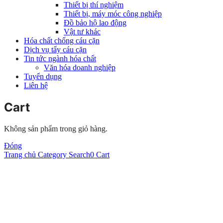
Thiết bị thí nghiệm
Thiết bị, máy móc công nghiệp
Đồ bảo hộ lao động
Vật tư khác
Hóa chất chống cáu cặn
Dịch vụ tẩy cáu cặn
Tin tức ngành hóa chất
Văn hóa doanh nghiệp
Tuyển dụng
Liên hệ
Cart
Không sản phẩm trong giỏ hàng.
Đóng
Trang chủ
Category
Search
0
Cart