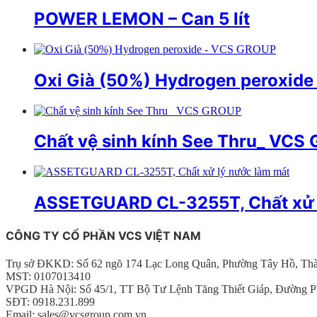
POWER LEMON – Can 5 lít
Oxi Già (50%) Hydrogen peroxid
Chất vệ sinh kính See Thru_ VCS
ASSETGUARD CL-3255T, Chất xử ly
CÔNG TY CỔ PHẦN VCS VIỆT NAM
Trụ sở ĐKKD: Số 62 ngõ 174 Lạc Long Quân, Phường Tây Hồ, Th
MST: 0107013410
VPGD Hà Nội: Số 45/1, TT Bộ Tư Lệnh Tăng Thiết Giáp, Đường P
SĐT: 0918.231.899
Email: sales@vcsgroup.com.vn