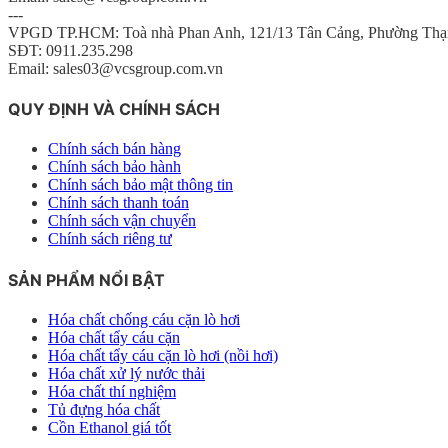
---
VPGD TP.HCM: Toà nhà Phan Anh, 121/13 Tân Cảng, Phường Thạ
SĐT: 0911.235.298
Email: sales03@vcsgroup.com.vn
QUY ĐỊNH VÀ CHÍNH SÁCH
Chính sách bán hàng
Chính sách bảo hành
Chính sách bảo mật thông tin
Chính sách thanh toán
Chính sách vận chuyển
Chính sách riêng tư
SẢN PHẨM NỔI BẬT
Hóa chất chống cáu cặn lò hơi
Hóa chất tẩy cáu cặn
Hóa chất tẩy cáu cặn lò hơi (nồi hơi)
Hóa chất xử lý nước thải
Hóa chất thí nghiệm
Tủ đựng hóa chất
Cồn Ethanol giá tốt