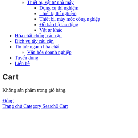
Thiết bị, vật tư nhà máy
Dụng cụ thí nghiệm
Thiết bị thí nghiệm
Thiết bị, máy móc công nghiệp
Đồ bảo hộ lao động
Vật tư khác
Hóa chất chống cáu cặn
Dịch vụ tẩy cáu cặn
Tin tức ngành hóa chất
Văn hóa doanh nghiệp
Tuyển dụng
Liên hệ
Cart
Không sản phẩm trong giỏ hàng.
Đóng
Trang chủ
Category
Search
0
Cart