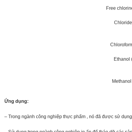
Free chlorin
Chloride
Chlorofor
Ethanol 
Methanol
Ứng dụng:
– Trong ngành công nghiệp thực phẩm , nó đã được sử dụng để
– Sử dụng trong ngành công nghiệp in ấn để tháo dỡ các sản