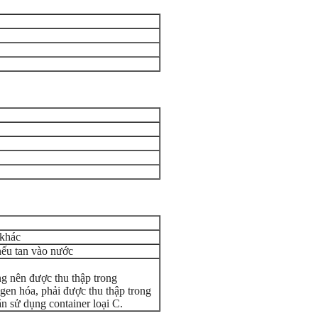
 khác
ếu tan vào nước
ng nên được thu thập trong
ogen hóa, phải được thu thập trong
ắn sử dụng container loại C.