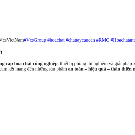
#VcsVietNam
#VcsGroup
#hoachat
#chattaycaucan
#RMC
#Hoachatant
m
ng cấp hóa chất công nghiệp
, thiết bị phòng thí nghiệm và giải pháp
S cam kết mang đến những sản phẩm
an toàn – hiệu quả – thân thiện