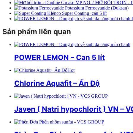
MỠ BÔI TRƠN -
Potassium Ferrocyanide (Duksan)
Klenco Super Coating- can 5 lít
Sản phẩm liên quan
POWER LEMON – Can 5 lít
Hot
Chlorine Aquafit – Ấn Độ
Javen ( Natri hypochlorit ) VN –