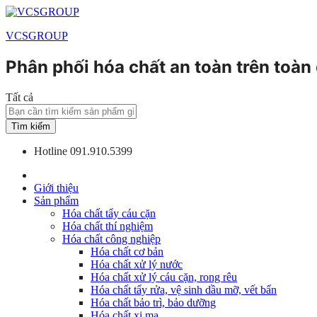
VCSGROUP
Phân phối hóa chất an toàn trên toàn
Tất cả
Tìm kiếm
Hotline
091.910.5399
Giới thiệu
Sản phẩm
Hóa chất tẩy cáu cặn
Hóa chất thí nghiệm
Hóa chất công nghiệp
Hóa chất cơ bản
Hóa chất xử lý nước
Hóa chất xử lý cáu cặn, rong rêu
Hóa chất tẩy rửa, vệ sinh dầu mỡ, vết bẩn
Hóa chất bảo trì, bảo dưỡng
Hóa chất xi mạ