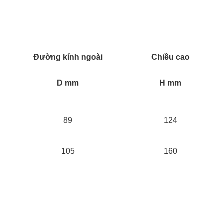
Đường kính ngoài
Chiều cao
D mm
H mm
89
124
105
160