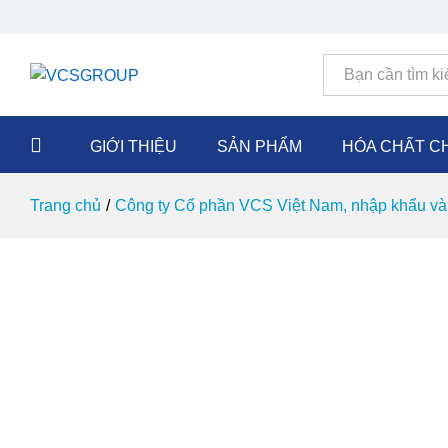
Tất cả
GIỚI THIỆU
SẢN PHẨM
HÓA CHẤT C
Trang chủ
/
Công ty Cổ phần VCS Việt Nam, nhập khẩu và 