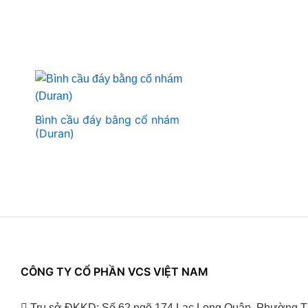
Bình cầu đáy bằng cổ nhám
(Duran)
CÔNG TY CỔ PHẦN VCS VIỆT NAM
Trụ sở ĐKKD: Số 62 ngõ 174 Lạc Long Quân, Phường T