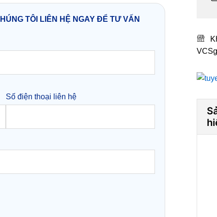
CHÚNG TÔI LIÊN HỆ NGAY ĐỂ TƯ VẤN
K
VCSg
Số điện thoại liên hệ
S
hi