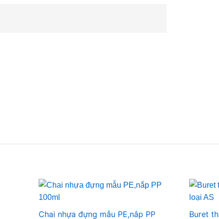
Chai nhựa đựng mẫu PE,nắp PP
Buret t