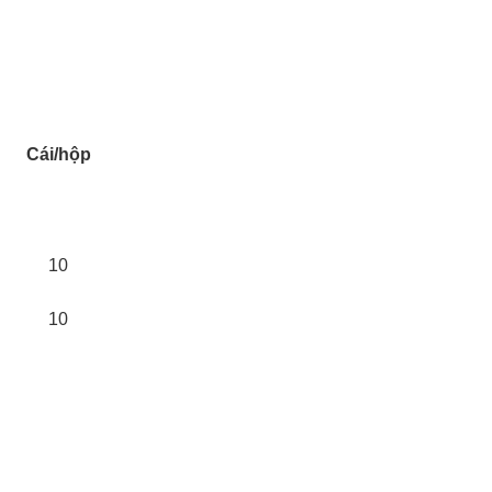
Cái/hộp
10
10