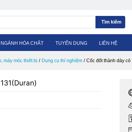
Tìm kiếm
C NGÀNH HÓA CHẤT
TUYỂN DỤNG
LIÊN HỆ
, máy móc thiết bị
/
Dụng cụ thí nghiệm
/
Cốc đốt thành dày có
1131(Duran)