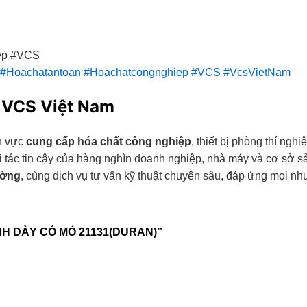
ep #VCS
#Hoachatantoan
#Hoachatcongnghiep
#VCS
#VcsVietNam
 VCS Việt Nam
nh vực
cung cấp hóa chất công nghiệp
, thiết bị phòng thí ngh
ối tác tin cậy của hàng nghìn doanh nghiệp, nhà máy và cơ sở 
ường
, cùng dịch vụ tư vấn kỹ thuật chuyên sâu, đáp ứng mọi n
H DÀY CÓ MỎ 21131(DURAN)”