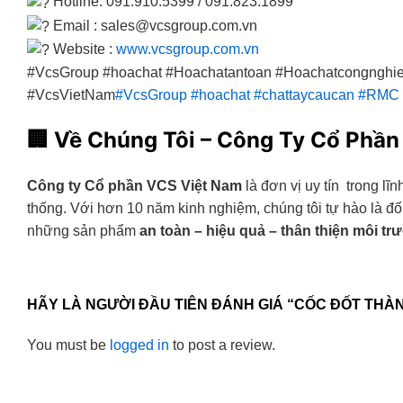
Hotline: 091.910.5399 / 091.823.1899
Email : sales@vcsgroup.com.vn
Website :
www.vcsgroup.com.vn
#VcsGroup #hoachat #Hoachatantoan #Hoachatcongnghi
#VcsVietNam
#VcsGroup
#hoachat
#chattaycaucan
#RMC
🏢
Về Chúng Tôi – Công Ty Cổ Phần
Công ty Cổ phần VCS Việt Nam
là đơn vị uy tín trong lĩ
thống. Với hơn 10 năm kinh nghiệm, chúng tôi tự hào là đ
những sản phẩm
an toàn – hiệu quả – thân thiện môi tr
HÃY LÀ NGƯỜI ĐẦU TIÊN ĐÁNH GIÁ “CỐC ĐỐT THÀN
You must be
logged in
to post a review.