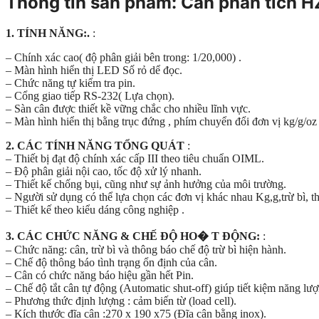
Thông tin sản phẩm: Cân phân tích 
1. TÍNH NĂNG:.
:
– Chính xác cao( độ phân giải bên trong: 1/20,000) .
– Màn hình hiển thị LED Số rỏ dể đọc.
– Chức năng tự kiểm tra pin.
– Cổng giao tiếp RS-232( Lựa chọn).
– Sàn cân được thiết kề vững chắc cho nhiều lĩnh vực.
– Màn hình hiển thị bằng trục đứng , phím chuyển đổi đơn vị kg/g/o
2. CÁC TÍNH NĂNG TỔNG QUÁT
:
– Thiết bị đạt độ chính xác cấp III theo tiêu chuẩn OIML.
– Độ phân giải nội cao, tốc độ xử lý nhanh.
– Thiết kế chống bụi, cũng như sự ảnh hưởng của môi trường.
– Người sử dụng có thể lựa chọn các đơn vị khác nhau Kg,g,trừ bì, th
– Thiết kế theo kiểu dáng công nghiệp .
3. CÁC CHỨC NĂNG & CHẾ ĐỘ HO� T ĐỘNG:
:
– Chức năng: cân, trừ bì và thông báo chế độ trừ bì hiện hành.
– Chế độ thông báo tình trạng ổn định của cân.
– Cân có chức năng báo hiệu gần hết Pin.
– Chế độ tắt cân tự động (Automatic shut-off) giúp tiết kiệm năng lượ
– Phương thức định lượng : cảm biến từ (load cell).
– Kích thước đĩa cân :270 x 190 x75 (Đĩa cân bằng inox).