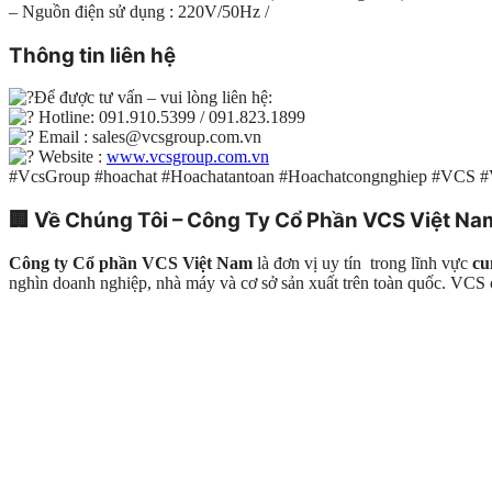
– Nguồn điện sử dụng : 220V/50Hz /
Thông tin liên hệ
Để được tư vấn – vui lòng liên hệ:
Hotline: 091.910.5399 / 091.823.1899
Email : sales@vcsgroup.com.vn
Website :
www.vcsgroup.com.vn
#VcsGroup #hoachat #Hoachatantoan #Hoachatcongnghiep #VCS 
🏢
Về Chúng Tôi – Công Ty Cổ Phần VCS Việt Na
Công ty Cổ phần VCS Việt Nam
là đơn vị uy tín trong lĩnh vực
cu
nghìn doanh nghiệp, nhà máy và cơ sở sản xuất trên toàn quốc. VC