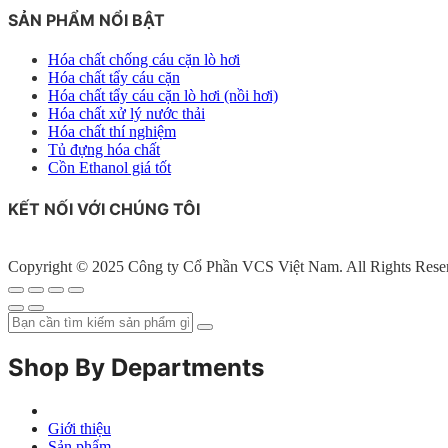
SẢN PHẨM NỔI BẬT
Hóa chất chống cáu cặn lò hơi
Hóa chất tẩy cáu cặn
Hóa chất tẩy cáu cặn lò hơi (nồi hơi)
Hóa chất xử lý nước thải
Hóa chất thí nghiệm
Tủ đựng hóa chất
Cồn Ethanol giá tốt
KẾT NỐI VỚI CHÚNG TÔI
Copyright © 2025 Công ty Cổ Phần VCS Việt Nam. All Rights Rese
Shop By Departments
Giới thiệu
Sản phẩm