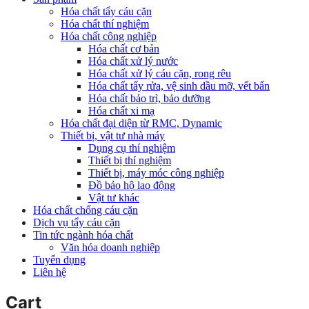
Hóa chất tẩy cáu cặn
Hóa chất thí nghiệm
Hóa chất công nghiệp
Hóa chất cơ bản
Hóa chất xử lý nước
Hóa chất xử lý cáu cặn, rong rêu
Hóa chất tẩy rửa, vệ sinh dầu mỡ, vết bẩn
Hóa chất bảo trì, bảo dưỡng
Hóa chất xi mạ
Hóa chất đại diện từ RMC, Dynamic
Thiết bị, vật tư nhà máy
Dụng cụ thí nghiệm
Thiết bị thí nghiệm
Thiết bị, máy móc công nghiệp
Đồ bảo hộ lao động
Vật tư khác
Hóa chất chống cáu cặn
Dịch vụ tẩy cáu cặn
Tin tức ngành hóa chất
Văn hóa doanh nghiệp
Tuyển dụng
Liên hệ
Cart