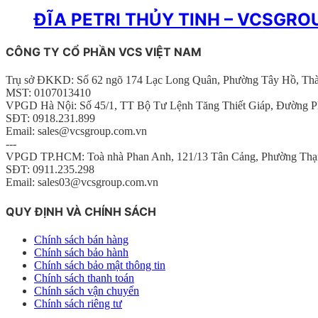
ĐĨA PETRI THỦY TINH – VCSGRO
CÔNG TY CỔ PHẦN VCS VIỆT NAM
Trụ sở ĐKKD: Số 62 ngõ 174 Lạc Long Quân, Phường Tây Hồ, Th
MST: 0107013410
VPGD Hà Nội: Số 45/1, TT Bộ Tư Lệnh Tăng Thiết Giáp, Đường P
SĐT: 0918.231.899
Email: sales@vcsgroup.com.vn
---
VPGD TP.HCM: Toà nhà Phan Anh, 121/13 Tân Cảng, Phường Thạ
SĐT: 0911.235.298
Email: sales03@vcsgroup.com.vn
QUY ĐỊNH VÀ CHÍNH SÁCH
Chính sách bán hàng
Chính sách bảo hành
Chính sách bảo mật thông tin
Chính sách thanh toán
Chính sách vận chuyển
Chính sách riêng tư