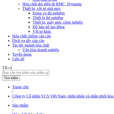
Hóa chất đại diện từ RMC, Dynamic
Thiết bị, vật tư nhà máy
Dụng cụ thí nghiệm
Thiết bị thí nghiệm
Thiết bị, máy móc công nghiệp
Đồ bảo hộ lao động
Vật tư khác
Hóa chất chống cáu cặn
Dịch vụ tẩy cáu cặn
Tin tức ngành hóa chất
Văn hóa doanh nghiệp
Tuyển dụng
Liên hệ
Tất cả
Tìm kiếm
Trang chủ
/
Công ty Cổ phần VCS Việt Nam, nhập khẩu và phân phối hóa 
/
Sản phẩm
/