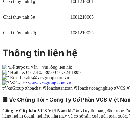
Chai thủy tinh 1g
1081210001
Chai thủy tinh 5g
1081210005
Chai thủy tinh 25g
1081210025
Thông tin liên hệ
Để được tư vấn – vui lòng liên hệ:
Hotline: 091.910.5399 / 091.823.1899
Email : sales@vcsgroup.com.vn
Website :
www.vcsgroup.com.vn
#VcsGroup #hoachat #Hoachatantoan #Hoachatcongnghiep #VCS 
🏢
Về Chúng Tôi – Công Ty Cổ Phần VCS Việt Na
Công ty Cổ phần VCS Việt Nam
là đơn vị uy tín hàng đầu trong l
hàng nghìn doanh nghiệp, nhà máy và cơ sở sản xuất trên toàn quố