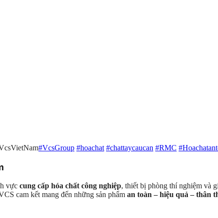
#VcsVietNam
#VcsGroup
#hoachat
#chattaycaucan
#RMC
#Hoachatant
m
ĩnh vực
cung cấp hóa chất công nghiệp
, thiết bị phòng thí nghiệm và 
c. VCS cam kết mang đến những sản phẩm
an toàn – hiệu quả – thân 