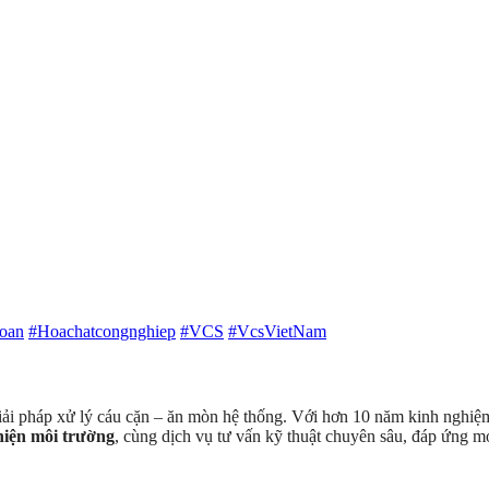
oan
#Hoachatcongnghiep
#VCS
#VcsVietNam
giải pháp xử lý cáu cặn – ăn mòn hệ thống. Với hơn 10 năm kinh nghiệm,
thiện môi trường
, cùng dịch vụ tư vấn kỹ thuật chuyên sâu, đáp ứng 