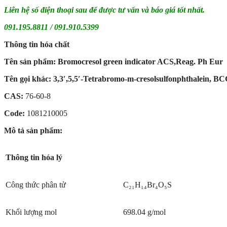
Liên hệ số điện thoại sau để được tư vấn và báo giá tốt nhất.
091.195.8811 / 091.910.5399
Thông tin hóa chất
Tên sản phẩm:
Bromocresol green indicator ACS,Reag. Ph Eur
Tên gọi khác: 3,3′,5,5′-Tetrabromo-m-cresolsulfonphthalein, B
CAS:
76-60-8
Code:
1081210005
Mô tả sản phẩm:
Thông tin hóa lý
Công thức phân tử
C₂₁H₁₄Br₄O₅S
Khối lượng mol
698.04 g/mol