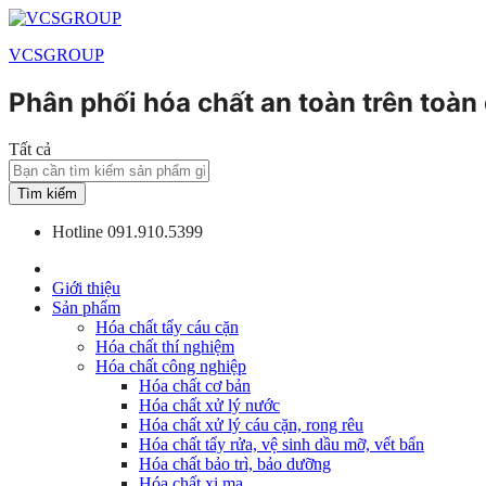
VCSGROUP
Phân phối hóa chất an toàn trên toàn
Tất cả
Tìm kiếm
Hotline
091.910.5399
Giới thiệu
Sản phẩm
Hóa chất tẩy cáu cặn
Hóa chất thí nghiệm
Hóa chất công nghiệp
Hóa chất cơ bản
Hóa chất xử lý nước
Hóa chất xử lý cáu cặn, rong rêu
Hóa chất tẩy rửa, vệ sinh dầu mỡ, vết bẩn
Hóa chất bảo trì, bảo dưỡng
Hóa chất xi mạ