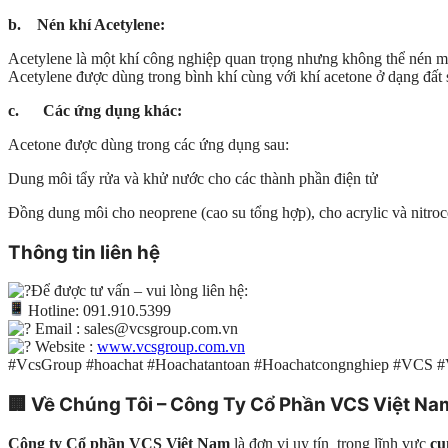
b. Nén khí Acetylene:
Acetylene là một khí công nghiệp quan trọng nhưng không thể nén một
Acetylene được dùng trong bình khí cùng với khí acetone ở dạng đất 
c. Các ứng dụng khác:
Acetone được dùng trong các ứng dụng sau:
Dung môi tẩy rửa và khử nước cho các thành phần điện tử
Đồng dung môi cho neoprene (cao su tổng hợp), cho acrylic và nitroc
Thông tin liên hệ
Để được tư vấn – vui lòng liên hệ:
Hotline: 091.910.5399
Email : sales@vcsgroup.com.vn
Website :
www.vcsgroup.com.vn
#VcsGroup #hoachat #Hoachatantoan #Hoachatcongnghiep #VCS 
🏢
Về Chúng Tôi – Công Ty Cổ Phần VCS Việt Na
Công ty Cổ phần VCS Việt Nam
là đơn vị uy tín trong lĩnh vực
cu