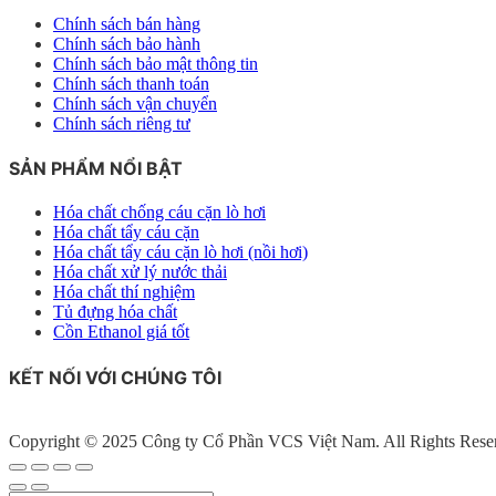
Chính sách bán hàng
Chính sách bảo hành
Chính sách bảo mật thông tin
Chính sách thanh toán
Chính sách vận chuyển
Chính sách riêng tư
SẢN PHẨM NỔI BẬT
Hóa chất chống cáu cặn lò hơi
Hóa chất tẩy cáu cặn
Hóa chất tẩy cáu cặn lò hơi (nồi hơi)
Hóa chất xử lý nước thải
Hóa chất thí nghiệm
Tủ đựng hóa chất
Cồn Ethanol giá tốt
KẾT NỐI VỚI CHÚNG TÔI
Copyright © 2025 Công ty Cổ Phần VCS Việt Nam. All Rights Rese