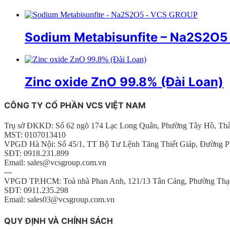
Sodium Metabisunfite – Na2S2O
Zinc oxide ZnO 99.8% (Đài Loan)
CÔNG TY CỔ PHẦN VCS VIỆT NAM
Trụ sở ĐKKD: Số 62 ngõ 174 Lạc Long Quân, Phường Tây Hồ, Th
MST: 0107013410
VPGD Hà Nội: Số 45/1, TT Bộ Tư Lệnh Tăng Thiết Giáp, Đường P
SĐT: 0918.231.899
Email: sales@vcsgroup.com.vn
---
VPGD TP.HCM: Toà nhà Phan Anh, 121/13 Tân Cảng, Phường Thạ
SĐT: 0911.235.298
Email: sales03@vcsgroup.com.vn
QUY ĐỊNH VÀ CHÍNH SÁCH