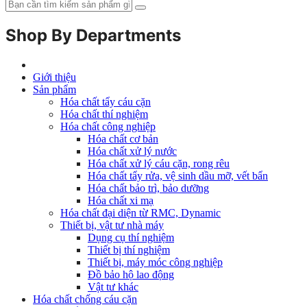
Shop By Departments
Giới thiệu
Sản phẩm
Hóa chất tẩy cáu cặn
Hóa chất thí nghiệm
Hóa chất công nghiệp
Hóa chất cơ bản
Hóa chất xử lý nước
Hóa chất xử lý cáu cặn, rong rêu
Hóa chất tẩy rửa, vệ sinh dầu mỡ, vết bẩn
Hóa chất bảo trì, bảo dưỡng
Hóa chất xi mạ
Hóa chất đại diện từ RMC, Dynamic
Thiết bị, vật tư nhà máy
Dụng cụ thí nghiệm
Thiết bị thí nghiệm
Thiết bị, máy móc công nghiệp
Đồ bảo hộ lao động
Vật tư khác
Hóa chất chống cáu cặn