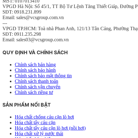
MST: 0107013410
VPGD Hà Nội: Số 45/1, TT Bộ Tư Lệnh Tăng Thiết Giáp, Đường P
SĐT: 0918.231.899
Email: sales@vcsgroup.com.vn
---
VPGD TP.HCM: Toà nhà Phan Anh, 121/13 Tân Cảng, Phường Thạ
SĐT: 0911.235.298
Email: sales03@vcsgroup.com.vn
QUY ĐỊNH VÀ CHÍNH SÁCH
Chính sách bán hàng
Chính sách bảo hành
Chính sách bảo mật thông tin
Chính sách thanh toán
Chính sách vận chuyển
Chính sách riêng tư
SẢN PHẨM NỔI BẬT
Hóa chất chống cáu cặn lò hơi
Hóa chất tẩy cáu cặn
Hóa chất tẩy cáu cặn lò hơi (nồi hơi)
Hóa chất xử lý nước thải