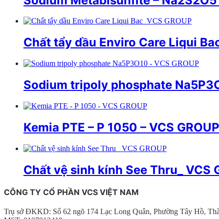
Sodium Metabisunfite – Na2S2O
Chất tẩy dầu Enviro Care Liqui 
Sodium tripoly phosphate Na5P
Kemia PTE – P 1050 – VCS GROU
Chất vệ sinh kính See Thru_ VCS
CÔNG TY CỔ PHẦN VCS VIỆT NAM
Trụ sở ĐKKD: Số 62 ngõ 174 Lạc Long Quân, Phường Tây Hồ, Th