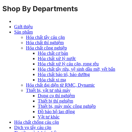
Shop By Departments
Giới thiệu
Sản phẩm
Hóa chất tẩy cáu cặn
Hóa chất thí nghiệm
Hóa chất công nghiệp
Hóa chất cơ bản
Hóa chất xử lý nước
Hóa chất xử lý cáu cặn, rong rêu
Hóa chất tẩy rửa, vệ sinh dầu mỡ, vết bẩn
Hóa chất bảo trì, bảo dưỡng
Hóa chất xi mạ
Hóa chất đại diện từ RMC, Dynamic
Thiết bị, vật tư nhà máy
Dụng cụ thí nghiệm
Thiết bị thí nghiệm
Thiết bị, máy móc công nghiệp
Đồ bảo hộ lao động
Vật tư khác
Hóa chất chống cáu cặn
Dịch vụ tẩy cáu cặn