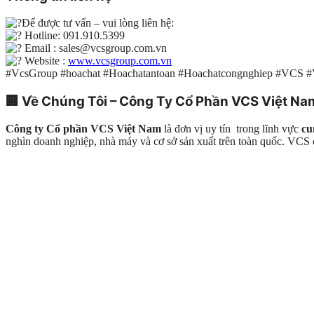
Để được tư vấn – vui lòng liên hệ:
Hotline: 091.910.5399
Email : sales@vcsgroup.com.vn
Website :
www.vcsgroup.com.vn
#VcsGroup #hoachat #Hoachatantoan #Hoachatcongnghiep #VCS 
🏢
Về Chúng Tôi – Công Ty Cổ Phần VCS Việt Na
Công ty Cổ phần VCS Việt Nam
là đơn vị uy tín trong lĩnh vực
cu
nghìn doanh nghiệp, nhà máy và cơ sở sản xuất trên toàn quốc. VC