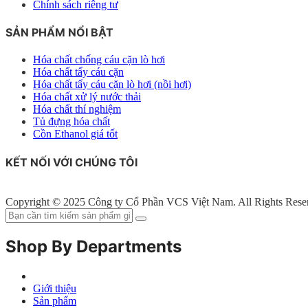
Chính sách riêng tư
SẢN PHẨM NỔI BẬT
Hóa chất chống cáu cặn lò hơi
Hóa chất tẩy cáu cặn
Hóa chất tẩy cáu cặn lò hơi (nồi hơi)
Hóa chất xử lý nước thải
Hóa chất thí nghiệm
Tủ đựng hóa chất
Cồn Ethanol giá tốt
KẾT NỐI VỚI CHÚNG TÔI
Copyright © 2025 Công ty Cổ Phần VCS Việt Nam. All Rights Rese
Shop By Departments
Giới thiệu
Sản phẩm