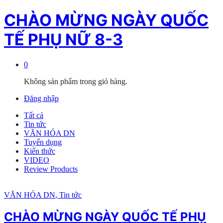
CHÀO MỪNG NGÀY QUỐC
TẾ PHỤ NỮ 8-3
0
Không sản phẩm trong giỏ hàng.
Đăng nhập
Tất cả
Tin tức
VĂN HÓA DN
Tuyển dụng
Kiến thức
VIDEO
Review Products
VĂN HÓA DN
, Tin tức
CHÀO MỪNG NGÀY QUỐC TẾ PHỤ