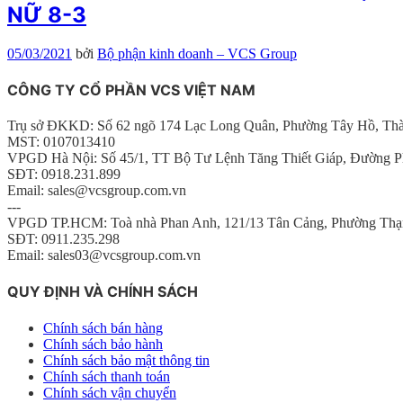
NỮ 8-3
05/03/2021
bởi
Bộ phận kinh doanh – VCS Group
CÔNG TY CỔ PHẦN VCS VIỆT NAM
Trụ sở ĐKKD: Số 62 ngõ 174 Lạc Long Quân, Phường Tây Hồ, Th
MST: 0107013410
VPGD Hà Nội: Số 45/1, TT Bộ Tư Lệnh Tăng Thiết Giáp, Đường P
SĐT: 0918.231.899
Email: sales@vcsgroup.com.vn
---
VPGD TP.HCM: Toà nhà Phan Anh, 121/13 Tân Cảng, Phường Thạ
SĐT: 0911.235.298
Email: sales03@vcsgroup.com.vn
QUY ĐỊNH VÀ CHÍNH SÁCH
Chính sách bán hàng
Chính sách bảo hành
Chính sách bảo mật thông tin
Chính sách thanh toán
Chính sách vận chuyển