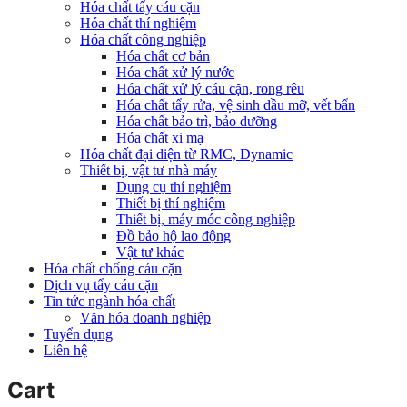
Hóa chất tẩy cáu cặn
Hóa chất thí nghiệm
Hóa chất công nghiệp
Hóa chất cơ bản
Hóa chất xử lý nước
Hóa chất xử lý cáu cặn, rong rêu
Hóa chất tẩy rửa, vệ sinh dầu mỡ, vết bẩn
Hóa chất bảo trì, bảo dưỡng
Hóa chất xi mạ
Hóa chất đại diện từ RMC, Dynamic
Thiết bị, vật tư nhà máy
Dụng cụ thí nghiệm
Thiết bị thí nghiệm
Thiết bị, máy móc công nghiệp
Đồ bảo hộ lao động
Vật tư khác
Hóa chất chống cáu cặn
Dịch vụ tẩy cáu cặn
Tin tức ngành hóa chất
Văn hóa doanh nghiệp
Tuyển dụng
Liên hệ
Cart