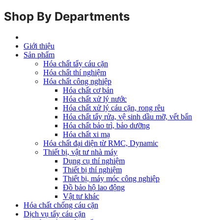
Shop By Departments
Giới thiệu
Sản phẩm
Hóa chất tẩy cáu cặn
Hóa chất thí nghiệm
Hóa chất công nghiệp
Hóa chất cơ bản
Hóa chất xử lý nước
Hóa chất xử lý cáu cặn, rong rêu
Hóa chất tẩy rửa, vệ sinh dầu mỡ, vết bẩn
Hóa chất bảo trì, bảo dưỡng
Hóa chất xi mạ
Hóa chất đại diện từ RMC, Dynamic
Thiết bị, vật tư nhà máy
Dụng cụ thí nghiệm
Thiết bị thí nghiệm
Thiết bị, máy móc công nghiệp
Đồ bảo hộ lao động
Vật tư khác
Hóa chất chống cáu cặn
Dịch vụ tẩy cáu cặn