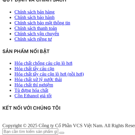
Chính sách bán hàng
Chính sách bảo hành
Chính sách bảo mật thông tin
Chính sách thanh toán
Chính sách vận chuyển
Chính sách riêng tư
SẢN PHẨM NỔI BẬT
Hóa chất chống cáu cặn lò hơi
Hóa chất tẩy cáu cặn
Hóa chất tẩy cáu cặn lò hơi (nồi hơi)
Hóa chất xử lý nước thải
Hóa chất thí nghiệm
Tủ đựng hóa chất
Cồn Ethanol giá tốt
KẾT NỐI VỚI CHÚNG TÔI
Copyright © 2025 Công ty Cổ Phần VCS Việt Nam. All Rights Rese