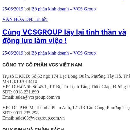
25/06/2019
bởi
Bộ phận kinh doanh – VCS Group
VĂN HÓA DN
, Tin tức
Cùng VCSGROUP lấy lại tinh thần và
động lực làm việc !
25/06/2019
bởi
Bộ phận kinh doanh – VCS Group
CÔNG TY CỔ PHẦN VCS VIỆT NAM
Trụ sở ĐKKD: Số 62 ngõ 174 Lạc Long Quân, Phường Tây Hồ, Th
MST: 0107013410
VPGD Hà Nội: Số 45/1, TT Bộ Tư Lệnh Tăng Thiết Giáp, Đường P
SĐT: 0918.231.899
Email: sales@vcsgroup.com.vn
---
VPGD TP.HCM: Toà nhà Phan Anh, 121/13 Tân Cảng, Phường Thạ
SĐT: 0911.235.298
Email: sales03@vcsgroup.com.vn
QUY ĐỊNH VÀ CHÍNH SÁCH