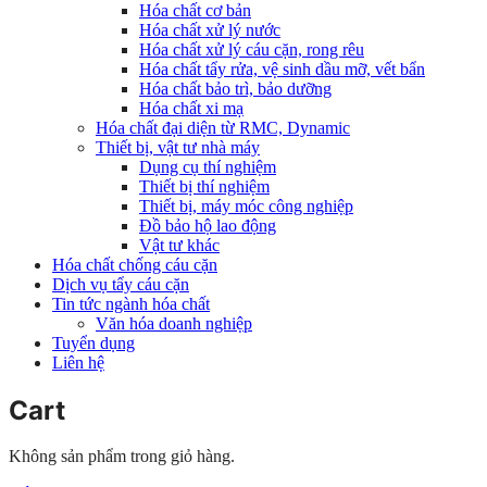
Hóa chất cơ bản
Hóa chất xử lý nước
Hóa chất xử lý cáu cặn, rong rêu
Hóa chất tẩy rửa, vệ sinh dầu mỡ, vết bẩn
Hóa chất bảo trì, bảo dưỡng
Hóa chất xi mạ
Hóa chất đại diện từ RMC, Dynamic
Thiết bị, vật tư nhà máy
Dụng cụ thí nghiệm
Thiết bị thí nghiệm
Thiết bị, máy móc công nghiệp
Đồ bảo hộ lao động
Vật tư khác
Hóa chất chống cáu cặn
Dịch vụ tẩy cáu cặn
Tin tức ngành hóa chất
Văn hóa doanh nghiệp
Tuyển dụng
Liên hệ
Cart
Không sản phẩm trong giỏ hàng.