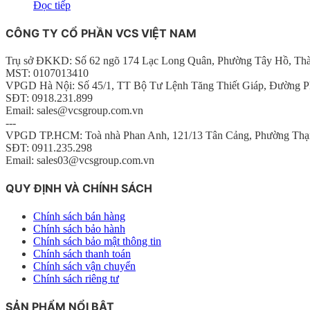
Đọc tiếp
CÔNG TY CỔ PHẦN VCS VIỆT NAM
Trụ sở ĐKKD: Số 62 ngõ 174 Lạc Long Quân, Phường Tây Hồ, Th
MST: 0107013410
VPGD Hà Nội: Số 45/1, TT Bộ Tư Lệnh Tăng Thiết Giáp, Đường P
SĐT: 0918.231.899
Email: sales@vcsgroup.com.vn
---
VPGD TP.HCM: Toà nhà Phan Anh, 121/13 Tân Cảng, Phường Thạ
SĐT: 0911.235.298
Email: sales03@vcsgroup.com.vn
QUY ĐỊNH VÀ CHÍNH SÁCH
Chính sách bán hàng
Chính sách bảo hành
Chính sách bảo mật thông tin
Chính sách thanh toán
Chính sách vận chuyển
Chính sách riêng tư
SẢN PHẨM NỔI BẬT