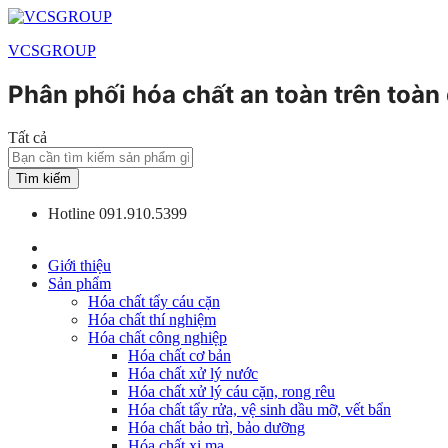
VCSGROUP
Phân phối hóa chất an toàn trên toàn
Tất cả
Tìm kiếm
Hotline
091.910.5399
Giới thiệu
Sản phẩm
Hóa chất tẩy cáu cặn
Hóa chất thí nghiệm
Hóa chất công nghiệp
Hóa chất cơ bản
Hóa chất xử lý nước
Hóa chất xử lý cáu cặn, rong rêu
Hóa chất tẩy rửa, vệ sinh dầu mỡ, vết bẩn
Hóa chất bảo trì, bảo dưỡng
Hóa chất xi mạ