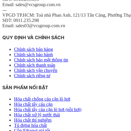
Email: sales@vcsgroup.com.vn
---
VPGD TP.HCM: Toà nhà Phan Anh, 121/13 Tân Cảng, Phường Thạ
SĐT: 0911.235.298
Email: sales03@vcsgroup.com.vn
QUY ĐỊNH VÀ CHÍNH SÁCH
Chính sách bán hàng
Chính sách bảo hành
Chính sách bảo mật thông tin
Chính sách thanh toán
Chính sách vận chuyển
Chính sách riêng tư
SẢN PHẨM NỔI BẬT
Hóa chất chống cáu cặn lò hơi
Hóa chất tẩy cáu cặn
Hóa chất tẩy cáu cặn lò hơi (nồi hơi)
Hóa chất xử lý nước thải
Hóa chất thí nghiệm
Tủ đựng hóa chất
Cồn Ethanol giá tốt