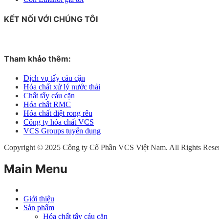
KẾT NỐI VỚI CHÚNG TÔI
Tham khảo thêm:
Dịch vụ tẩy cáu cặn
Hóa chất xử lý nước thải
Chất tẩy cáu cặn
Hóa chất RMC
Hóa chất diệt rong rêu
Công ty hóa chất VCS
VCS Groups tuyển dụng
Copyright © 2025 Công ty Cổ Phần VCS Việt Nam. All Rights Rese
Main Menu
Giới thiệu
Sản phẩm
Hóa chất tẩy cáu cặn