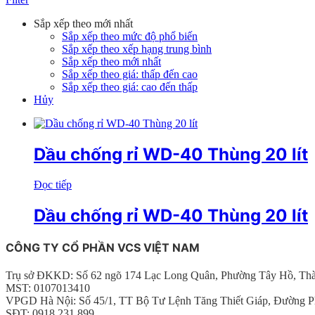
Sắp xếp theo mới nhất
Sắp xếp theo mức độ phổ biến
Sắp xếp theo xếp hạng trung bình
Sắp xếp theo mới nhất
Sắp xếp theo giá: thấp đến cao
Sắp xếp theo giá: cao đến thấp
Hủy
Dầu chống rỉ WD-40 Thùng 20 lít
Đọc tiếp
Dầu chống rỉ WD-40 Thùng 20 lít
CÔNG TY CỔ PHẦN VCS VIỆT NAM
Trụ sở ĐKKD: Số 62 ngõ 174 Lạc Long Quân, Phường Tây Hồ, Th
MST: 0107013410
VPGD Hà Nội: Số 45/1, TT Bộ Tư Lệnh Tăng Thiết Giáp, Đường P
SĐT: 0918.231.899