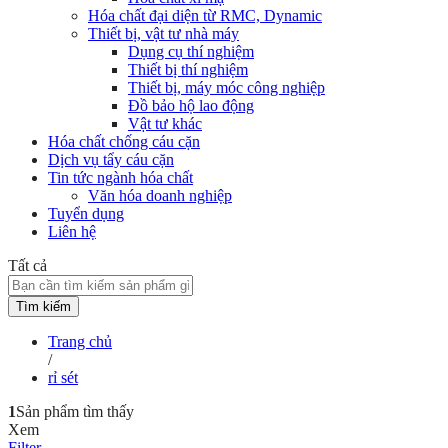
Hóa chất đại diện từ RMC, Dynamic
Thiết bị, vật tư nhà máy
Dụng cụ thí nghiệm
Thiết bị thí nghiệm
Thiết bị, máy móc công nghiệp
Đồ bảo hộ lao động
Vật tư khác
Hóa chất chống cáu cặn
Dịch vụ tẩy cáu cặn
Tin tức ngành hóa chất
Văn hóa doanh nghiệp
Tuyển dụng
Liên hệ
Tất cả
Tìm kiếm
Trang chủ
/
rỉ sét
1
Sản phẩm tìm thấy
Xem
Filter