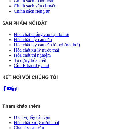
Chính sách thanh toán
Chính sách vận chuyển
Chính sách riêng tư
SẢN PHẨM NỔI BẬT
Hóa chất chống cáu cặn lò hơi
Hóa chất tẩy cáu cặn
Hóa chất tẩy cáu cặn lò hơi (nồi hơi)
Hóa chất xử lý nước thải
Hóa chất thí nghiệm
Tủ đựng hóa chất
Cồn Ethanol giá tốt
KẾT NỐI VỚI CHÚNG TÔI
Tham khảo thêm:
Dịch vụ tẩy cáu cặn
Hóa chất xử lý nước thải
Chất tẩy cáu cặn