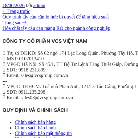
18/06/2026
bởi
admin
Điều
Bài
Trang trước
viết
Quy trình tẩy cáu cặn lò hơi: bí quyết để tăng hiệu suất
hướng
trước
Bài
Trang sau
tiếp
Hóa chất tẩy cáu cặn màng RO cho ngành công nghiệp
bài
theo
viết
CÔNG TY CỔ PHẦN VCS VIỆT NAM
Trụ sở ĐKKD: Số 62 ngõ 174 Lạc Long Quân, Phường Tây Hồ, T
MST: 0107013410
VPGD Hà Nội: Số 45/1, TT Bộ Tư Lệnh Tăng Thiết Giáp, Đường
SĐT: 0918.231.899
Email: sales@vcsgroup.com.vn
---
VPGD TP.HCM: Toà nhà Phan Anh, 121/13 Tân Cảng, Phường T
SĐT: 0911.235.298
Email: sales03@vcsgroup.com.vn
QUY ĐỊNH VÀ CHÍNH SÁCH
Chính sách bán hàng
Chính sách bảo hành
Chính sách bảo mật thông tin