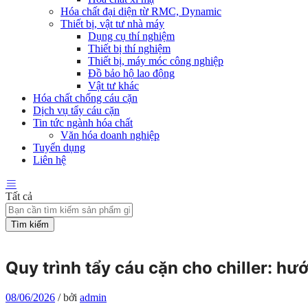
Hóa chất đại diện từ RMC, Dynamic
Thiết bị, vật tư nhà máy
Dụng cụ thí nghiệm
Thiết bị thí nghiệm
Thiết bị, máy móc công nghiệp
Đồ bảo hộ lao động
Vật tư khác
Hóa chất chống cáu cặn
Dịch vụ tẩy cáu cặn
Tin tức ngành hóa chất
Văn hóa doanh nghiệp
Tuyển dụng
Liên hệ
Tất cả
Tìm kiếm
Quy trình tẩy cáu cặn cho chiller: hướ
08/06/2026
/
bởi
admin