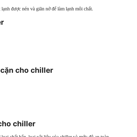
t lạnh được nén và giãn nở để làm lạnh môi chất.
er
cặn cho chiller
ho chiller
loại chất bẩn, loại vật liệu của chiller và mức độ an toàn.