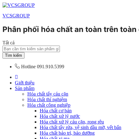
VCSGROUP
Phân phối hóa chất an toàn trên toàn
Tất cả
Tìm kiếm
Hotline
091.910.5399
Giới thiệu
Sản phẩm
Hóa chất tẩy cáu cặn
Hóa chất thí nghiệm
Hóa chất công nghiệp
Hóa chất cơ bản
Hóa chất xử lý nước
Hóa chất xử lý cáu cặn, rong rêu
Hóa chất tẩy rửa, vệ sinh dầu mỡ, vết bẩn
Hóa chất bảo trì, bảo dưỡng
Hóa chất xi mạ