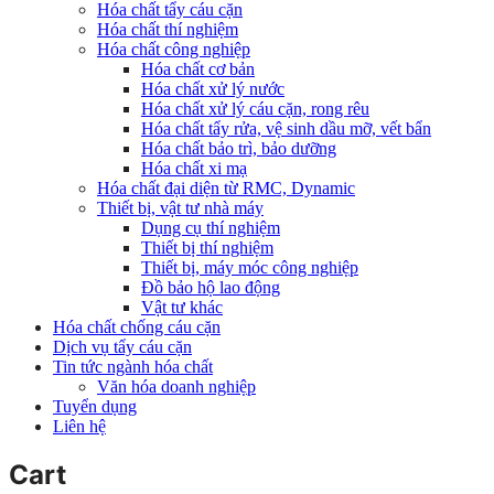
Hóa chất tẩy cáu cặn
Hóa chất thí nghiệm
Hóa chất công nghiệp
Hóa chất cơ bản
Hóa chất xử lý nước
Hóa chất xử lý cáu cặn, rong rêu
Hóa chất tẩy rửa, vệ sinh dầu mỡ, vết bẩn
Hóa chất bảo trì, bảo dưỡng
Hóa chất xi mạ
Hóa chất đại diện từ RMC, Dynamic
Thiết bị, vật tư nhà máy
Dụng cụ thí nghiệm
Thiết bị thí nghiệm
Thiết bị, máy móc công nghiệp
Đồ bảo hộ lao động
Vật tư khác
Hóa chất chống cáu cặn
Dịch vụ tẩy cáu cặn
Tin tức ngành hóa chất
Văn hóa doanh nghiệp
Tuyển dụng
Liên hệ
Cart