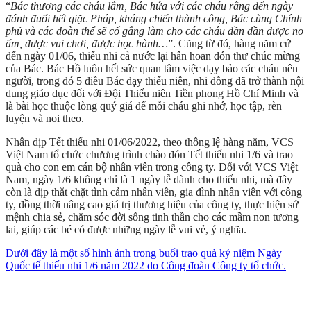
“
Bác thương các cháu lắm, Bác hứa với các cháu rằng đến ngày
đánh đuổi hết giặc Pháp, kháng chiến thành công, Bác cùng Chính
phủ và các đoàn thể sẽ cố gắng làm cho các cháu dần dần được no
ấm, được vui chơi, được học hành…
”. Cũng từ đó, hàng năm cứ
đến ngày 01/06, thiếu nhi cả nước lại hân hoan đón thư chúc mừng
của Bác. Bác Hồ luôn hết sức quan tâm việc dạy bảo các cháu nên
người, trong đó 5 điều Bác dạy thiếu niên, nhi đồng đã trở thành nội
dung giáo dục đối với Đội Thiếu niên Tiền phong Hồ Chí Minh và
là bài học thuộc lòng quý giá để mỗi cháu ghi nhớ, học tập, rèn
luyện và noi theo.
Nhân dịp Tết thiếu nhi 01/06/2022, theo thông lệ hàng năm, VCS
Việt Nam tổ chức chương trình chào đón Tết thiếu nhi 1/6 và trao
quà cho con em cán bộ nhân viên trong công ty. Đối với VCS Việt
Nam, ngày 1/6 không chỉ là 1 ngày lễ dành cho thiếu nhi, mà đây
còn là dịp thắt chặt tình cảm nhân viên, gia đình nhân viên với công
ty, đồng thời nâng cao giá trị thương hiệu của công ty, thực hiện sứ
mệnh chia sẻ, chăm sóc đời sống tinh thần cho các mầm non tương
lai, giúp các bé có được những ngày lễ vui vẻ, ý nghĩa.
Dưới đây là một số hình ảnh trong buổi trao quà kỷ niệm Ngày
Quốc tế thiếu nhi 1/6 năm 2022 do Công đoàn Công ty tổ chức.