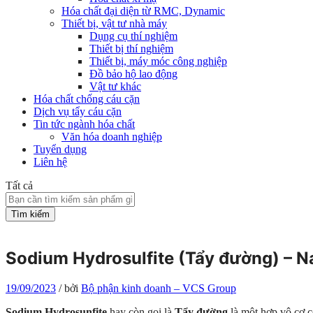
Hóa chất đại diện từ RMC, Dynamic
Thiết bị, vật tư nhà máy
Dụng cụ thí nghiệm
Thiết bị thí nghiệm
Thiết bị, máy móc công nghiệp
Đồ bảo hộ lao động
Vật tư khác
Hóa chất chống cáu cặn
Dịch vụ tẩy cáu cặn
Tin tức ngành hóa chất
Văn hóa doanh nghiệp
Tuyển dụng
Liên hệ
Tất cả
Tìm kiếm
Sodium Hydrosulfite (Tẩy đường) – 
19/09/2023
/
bởi
Bộ phận kinh doanh – VCS Group
Sodium Hydrosunfite
hay còn gọi là
Tẩy đường
là một hợp vô cơ c