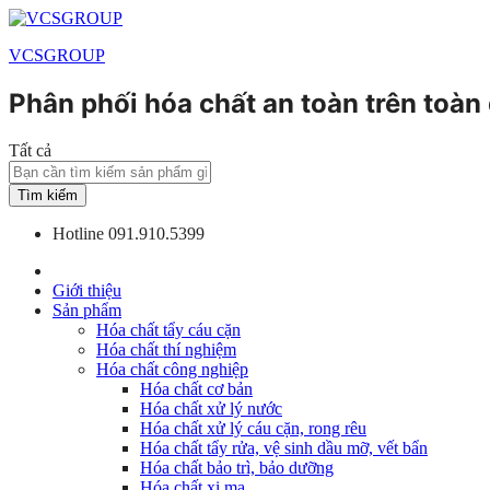
VCSGROUP
Phân phối hóa chất an toàn trên toàn
Tất cả
Tìm kiếm
Hotline
091.910.5399
Giới thiệu
Sản phẩm
Hóa chất tẩy cáu cặn
Hóa chất thí nghiệm
Hóa chất công nghiệp
Hóa chất cơ bản
Hóa chất xử lý nước
Hóa chất xử lý cáu cặn, rong rêu
Hóa chất tẩy rửa, vệ sinh dầu mỡ, vết bẩn
Hóa chất bảo trì, bảo dưỡng
Hóa chất xi mạ