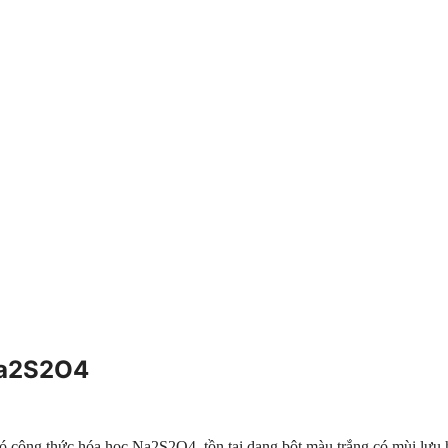
Na2S2O4
ó công thức hóa học Na2S2O4, tồn tại dạng bột màu trắng có mùi lưu