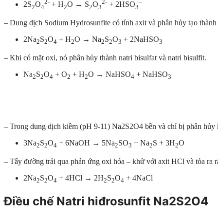
2-
2-
–
2S
O
+ H
O → S
O
+ 2HSO
2
4
2
2
3
3
– Dung dịch Sodium Hydrosunfite có tính axit và phân hủy tạo thành na
2Na
S
O
+ H
O → Na
S
O
+ 2NaHSO
2
2
4
2
2
2
3
3
– Khi có mặt oxi, nó phân hủy thành natri bisulfat và natri bisulfit.
Na
S
O
+ O
+ H
O → NaHSO
+ NaHSO
2
2
4
2
2
4
3
– Trong dung dịch kiềm (pH 9-11) Na2S2O4 bền và chỉ bị phân hủy
3Na
S
O
+ 6NaOH → 5Na
SO
+ Na
S + 3H
O
2
2
4
2
3
2
2
– Tẩy đường trải qua phản ứng oxi hóa – khử với axit HCl và tỏa ra rấ
2Na
S
O
+ 4HCl → 2H
S
O
+ 4NaCl
2
2
4
2
2
4
Điều chế Natri hiđrosunfit Na2S2O4