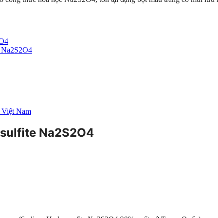
2O4
te Na2S2O4
 Việt Nam
sulfite Na2S2O4