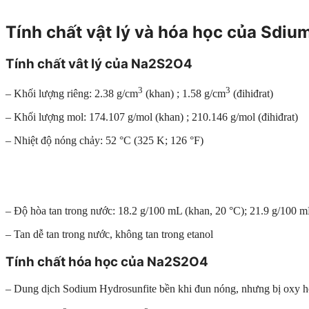
Tính chất vật lý và hóa học của Sdi
Tính chất vât lý của Na2S2O4
3
3
– Khối lượng riêng: 2.38 g/cm
(khan) ; 1.58 g/cm
(đihiđrat)
– Khối lượng mol: 174.107 g/mol (khan) ; 210.146 g/mol (đihiđrat)
– Nhiệt độ nóng chảy: 52 °C (325 K; 126 °F)
– Độ hòa tan trong nước: 18.2 g/100 mL (khan, 20 °C); 21.9 g/100 mL
– Tan dễ tan trong nước, không tan trong etanol
Tính chất hóa học của Na2S2O4
– Dung dịch Sodium Hydrosunfite bền khi đun nóng, nhưng bị oxy h