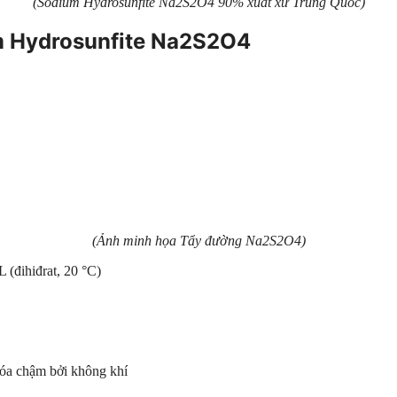
(Sodium Hydrosunfite Na2S2O4 90% xuất xứ Trung Quốc)
um Hydrosunfite Na2S2O4
(Ảnh minh họa Tẩy đường Na2S2O4)
 (đihiđrat, 20 °C)
óa chậm bởi không khí