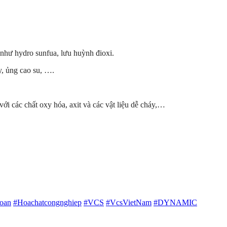
n như hydro sunfua, lưu huỳnh đioxi.
y, ủng cao su, ….
i các chất oxy hóa, axit và các vật liệu dễ cháy,…
oan
#Hoachatcongnghiep
#VCS
#VcsVietNam
#DYNAMIC