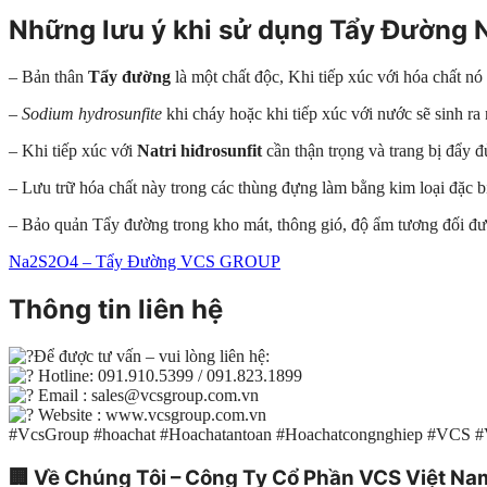
Những lưu ý khi sử dụng Tẩy Đường
– Bản thân
Tẩy đường
là một chất độc, Khi tiếp xúc với hóa chất 
– Sodium hydrosunfite
khi cháy hoặc khi tiếp xúc với nước sẽ sinh ra 
– Khi tiếp xúc với
Natri hiđrosunfit
cần thận trọng và trang bị đẩy 
– Lưu trữ hóa chất này trong các thùng đựng làm bằng kim loại đặc b
– Bảo quản Tẩy đường trong kho mát, thông gió, độ ẩm tương đối đượ
Na2S2O4 – Tẩy Đường VCS GROUP
Thông tin liên hệ
Để được tư vấn – vui lòng liên hệ:
Hotline: 091.910.5399 / 091.823.1899
Email : sales@vcsgroup.com.vn
Website : www.vcsgroup.com.vn
#VcsGroup #hoachat #Hoachatantoan #Hoachatcongnghiep #VCS 
🏢
Về Chúng Tôi – Công Ty Cổ Phần VCS Việt Na