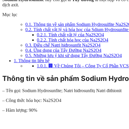
dịch axit.
Mục lục
0.1.
Thông tin về sản phẩm Sodium Hydrosulfite Na2S
0.2.
Tính chất vật lý và hóa học của Sdium Hydrosunfi
0.2.1.
Tính chất vât lý của Na2S2O4
0.2.2.
Tính chất hóa học của Na2S2O4
0.3.
Điều chế Natri hiđrosunfit Na2S2O4
0.4.
Ứng dụng của Tẩy Đường Na2S2O4
0.5.
Những lưu ý khi sử dụng Tẩy Đường Na2S2O4
1.
Thông tin liên hệ
1.0.1.
🏢 Về Chúng Tôi – Công Ty Cổ Phần VCS
Thông tin về sản phẩm Sodium Hydro
– Tên gọi: Sodium Hydrosunfite; Natri hiđrosunfit
;
Natri đithionit
– Công thức hóa học: Na2S2O4
– Hàm lượng: 90%