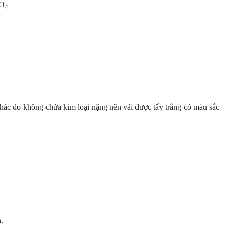
O
4
khác do không chứa kim loại nặng nên vải được tẩy trắng có màu sắc
.