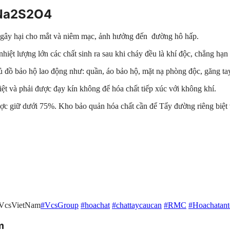
 Na2S2O4
nó gây hại cho mắt và niêm mạc, ảnh hưởng đến đường hô hấp.
nhiệt lượng lớn các chất sinh ra sau khi cháy đều là khí độc, chẳng hạ
đủ đồ bảo hộ lao động như: quần, áo bảo hộ, mặt nạ phòng độc, găng ta
iệt và phải được đạy kín không để hóa chất tiếp xúc với không khí.
c giữ dưới 75%. Kho bảo quản hóa chất cần để Tẩy đường riêng biệt vớ
#VcsVietNam
#VcsGroup
#hoachat
#chattaycaucan
#RMC
#Hoachatant
m