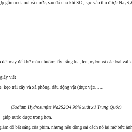
hợp gồm metanol và nước, sau đó cho khí SO
sục vào thu được Na
S
2
2
2
 dệt may để khử màu nhuộm; tẩy trắng lụa, len, nylon và các loại vải 
giấy viết
kẹo trái cây và xà phòng, dầu động vật (thực vật),…..
(Sodium Hydrosunfite Na2S2O4 90% xuất xứ Trung Quốc)
 giúp nước được trong hơn.
 giảm độ bắt sáng của phim, nhưng nếu dùng sai cách nó lại mờ bức ảnh