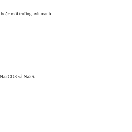
ộ hoặc môi trường axit mạnh.
ối Na2CO3 và Na2S.