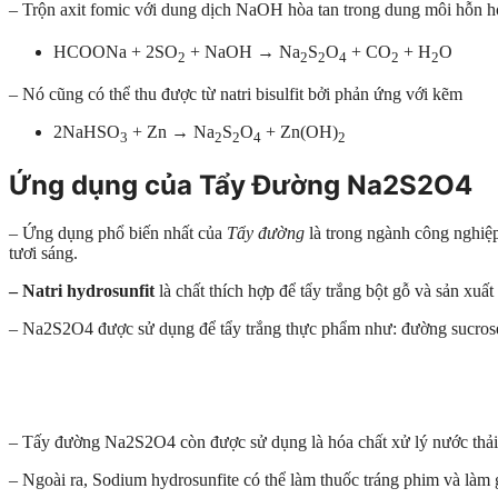
– Trộn axit fomic với dung dịch NaOH hòa tan trong dung môi hỗn 
HCOONa + 2SO
+ NaOH → Na
S
O
+ CO
+ H
O
2
2
2
4
2
2
– Nó cũng có thể thu được từ natri bisulfit bởi phản ứng với kẽm
2NaHSO
+ Zn → Na
S
O
+ Zn(OH)
3
2
2
4
2
Ứng dụng của Tẩy Đường Na2S2O4
– Ứng dụng phổ biến nhất của
Tẩy đường
là trong ngành công nghiệp
tươi sáng.
– Natri hydrosunfit
là chất thích hợp để tẩy trắng bột gỗ và sản xuất 
– Na2S2O4 được sử dụng để tẩy trắng thực phẩm như: đường sucrose, 
– Tấy đường Na2S2O4 còn được sử dụng là hóa chất xử lý nước thải
– Ngoài ra, Sodium hydrosunfite có thể làm thuốc tráng phim và làm