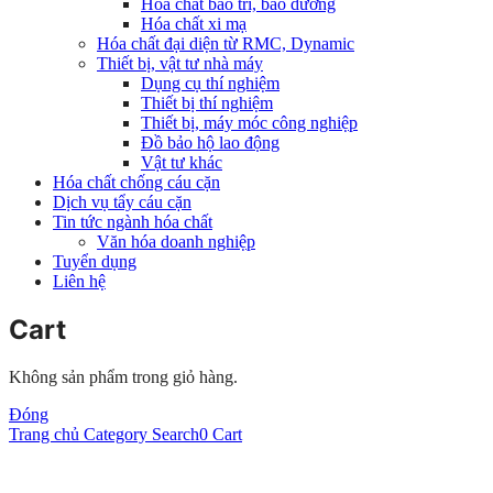
Hóa chất bảo trì, bảo dưỡng
Hóa chất xi mạ
Hóa chất đại diện từ RMC, Dynamic
Thiết bị, vật tư nhà máy
Dụng cụ thí nghiệm
Thiết bị thí nghiệm
Thiết bị, máy móc công nghiệp
Đồ bảo hộ lao động
Vật tư khác
Hóa chất chống cáu cặn
Dịch vụ tẩy cáu cặn
Tin tức ngành hóa chất
Văn hóa doanh nghiệp
Tuyển dụng
Liên hệ
Cart
Không sản phẩm trong giỏ hàng.
Đóng
Trang chủ
Category
Search
0
Cart