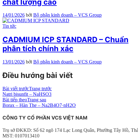
chất lượng cao
14/01/2026
bởi
Bộ phận kinh doanh – VCS Group
Tin tức
CADMIUM ICP STANDARD – Chuẩn
phân tích chính xác
13/01/2026
bởi
Bộ phận kinh doanh – VCS Group
Điều hướng bài viết
Bài viết trước
Trang trước
Natri bisunfit – NaHSO3
Bài tiếp theo
Trang sau
Borax – Hàn The – Na2B4O7·nH2O
CÔNG TY CỔ PHẦN VCS VIỆT NAM
Trụ sở ĐKKD: Số 62 ngõ 174 Lạc Long Quân, Phường Tây Hồ, Th
MST: 0107013410