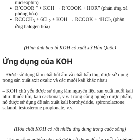
nucleophin)
R’COOR ” + KOH → R’COOK + HOR” (phản ứng xà
phòng hóa)
RCOCH
+ 6Cl
+ KOH → RCOOK + 4HCI
(phản
3
2
3
ứng halogen hóa)
(Hình ảnh bao bì KOH có xuất xứ Hàn Quốc)
Ứng dụng của KOH
– Được sử dụng làm chất hút ẩm và chất hấp thụ, được sử dụng
trong sản xuất axit oxalic và các muối kali khác nhau
– KOH chủ yếu được sử dụng làm nguyên liệu sản xuất muối kali
như: thuốc tím, kali cacbonat, v.v. Trong công nghiệp dược phẩm,
nó được sử dụng để sản xuất kali borohydride, spironolactone,
salanol, testosterone propionate, v.v.
(Hóa chất KOH có rất nhiều ứng dụng trong cuộc sống)
– Trong công nghiệp nhẹ, nó được sử dụng để sản xuất xà phòng