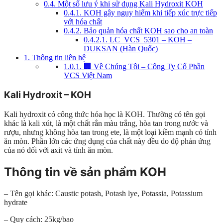
0.4.
Một số lưu ý khi sử dụng Kali Hydroxit KOH
0.4.1.
KOH gây nguy hiểm khi tiếp xúc trực tiếp
với hóa chất
0.4.2.
Bảo quản hóa chất KOH sao cho an toàn
0.4.2.1.
LC_VCS_5301 – KOH –
DUKSAN (Hàn Quốc)
1.
Thông tin liên hệ
1.0.1.
🏢 Về Chúng Tôi – Công Ty Cổ Phần
VCS Việt Nam
Kali Hydroxit – KOH
Kali hydroxit có công thức hóa học là KOH. Thường có tên gọi
khác là kali xút, là một chất rắn màu trắng, hòa tan trong nước và
rượu, nhưng không hòa tan trong ete, là một loại kiềm mạnh có tính
ăn mòn. Phần lớn các ứng dụng của chất này đều do độ phản ứng
của nó đối với axit và tính ăn mòn.
Thông tin về sản phẩm KOH
– Tên gọi khác: Caustic potash, Potash lye, Potassia, Potassium
hydrate
– Quy cách: 25kg/bao