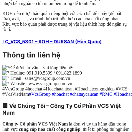
nhựa bên ngoài có túi nilon bên trong để tránh ẩm.
KOH nên được bảo quản riêng biệt với các chất dễ cháy (dễ bắt
lửa), axit, …., và tránh lưu trữ hỗn hợp các hóa chất cùng nhau.
Khu vực bảo quản phải được trang bị vật liệu thích hợp để ngăn sự
rò rỉ.
LC_VCS_5301 – KOH – DUKSAN (Hàn Quốc)
Thông tin liên hệ
Để được tư vấn – vui lòng liên hệ:
Hotline: 091.910.5399 / 091.823.1899
Email : sales@vcsgroup.com.vn
Website : www.vcsgroup.com.vn
#VcsGroup #hoachat #Hoachatantoan #Hoachatcongnghiep #VCS
#VcsVietNam
#VcsGroup
#hoachat
#chattaycaucan
#RMC
#Hoachat
🏢
Về Chúng Tôi – Công Ty Cổ Phần VCS Việt
Nam
Công ty Cổ phần VCS Việt Nam
là đơn vị uy tín hàng đầu trong
lĩnh vực
cung cấp hóa chất công nghiệp
, thiết bị phòng thí nghiệm