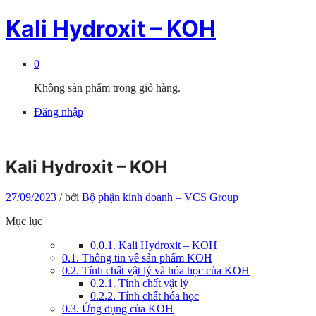
Kali Hydroxit – KOH
0
Không sản phẩm trong giỏ hàng.
Đăng nhập
Kali Hydroxit – KOH
27/09/2023
/
bởi
Bộ phận kinh doanh – VCS Group
Mục lục
0.0.1.
Kali Hydroxit – KOH
0.1.
Thông tin về sản phẩm KOH
0.2.
Tính chất vật lý và hóa học của KOH
0.2.1.
Tính chất vật lý
0.2.2.
Tính chất hóa học
0.3.
Ứng dụng của KOH