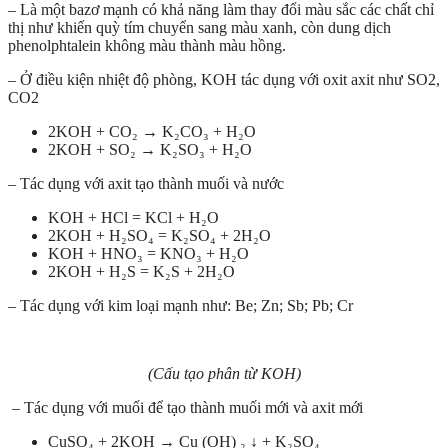
– Là một bazơ mạnh có khả năng làm thay đổi màu sắc các chất chỉ
thị như khiến quỳ tím chuyển sang màu xanh, còn dung dịch
phenolphtalein không màu thành màu hồng.
– Ở điều kiện nhiệt độ phòng, KOH tác dụng với oxit axit như SO2,
CO2
2KOH + CO₂ → K₂CO₃ + H₂O
2KOH + SO₂ → K₂SO₃ + H₂O
– Tác dụng với axit tạo thành muối và nước
KOH + HCl = KCl + H₂O
2KOH + H₂SO₄ = K₂SO₄ + 2H₂O
KOH + HNO₃ = KNO₃ + H₂O
2KOH + H₂S = K₂S + 2H₂O
– Tác dụng với kim loại mạnh như: Be; Zn; Sb; Pb; Cr
(Cấu tạo phân từ KOH)
– Tác dụng với muối để tạo thành muối mới và axit mới
CuSO₄ + 2KOH → Cu (OH) ₂ ↓ + K₂SO₄