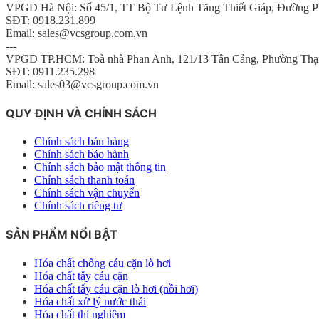
VPGD Hà Nội: Số 45/1, TT Bộ Tư Lệnh Tăng Thiết Giáp, Đường P
SĐT: 0918.231.899
Email: sales@vcsgroup.com.vn
---
VPGD TP.HCM: Toà nhà Phan Anh, 121/13 Tân Cảng, Phường Thạ
SĐT: 0911.235.298
Email: sales03@vcsgroup.com.vn
QUY ĐỊNH VÀ CHÍNH SÁCH
Chính sách bán hàng
Chính sách bảo hành
Chính sách bảo mật thông tin
Chính sách thanh toán
Chính sách vận chuyển
Chính sách riêng tư
SẢN PHẨM NỔI BẬT
Hóa chất chống cáu cặn lò hơi
Hóa chất tẩy cáu cặn
Hóa chất tẩy cáu cặn lò hơi (nồi hơi)
Hóa chất xử lý nước thải
Hóa chất thí nghiệm