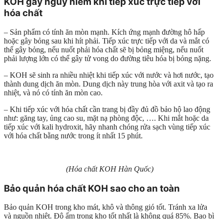
KOH gây nguy hiểm khi tiếp xúc trực tiếp với
hóa chất
– Sản phẩm có tính ăn mòn mạnh. Kích ứng mạnh đường hô hấp
hoặc gây bỏng sau khi hít phải. Tiếp xúc trực tiếp với da và mắt có
thể gây bỏng, nếu nuốt phải hóa chất sẽ bị bỏng miệng, nếu nuốt
phải lượng lớn có thể gây tử vong do đường tiêu hóa bị bỏng nặng.
– KOH sẽ sinh ra nhiều nhiệt khi tiếp xúc với nước và hơi nước, tạo
thành dung dịch ăn mòn. Dung dịch này trung hòa với axit và tạo ra
nhiệt, và nó có tính ăn mòn cao.
– Khi tiếp xúc với hóa chất cần trang bị đầy đủ đồ bảo hộ lao động
như: găng tay, ủng cao su, mặt nạ phòng độc, …. Khi mắt hoặc da
tiếp xúc với kali hydroxit, hãy nhanh chóng rửa sạch vùng tiếp xúc
với hóa chất bằng nước trong ít nhất 15 phút.
(Hóa chất KOH Hàn Quốc)
Bảo quản hóa chất KOH sao cho an toàn
Bảo quản KOH trong kho mát, khô và thông gió tốt. Tránh xa lửa
và nguồn nhiệt. Độ ẩm trong kho tốt nhất là không quá 85%. Bao bì