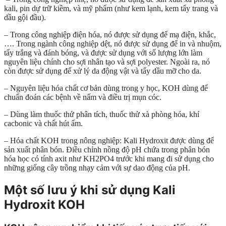
kali, pin dự trữ kiềm, và mỹ phẩm (như kem lạnh, kem tẩy trang và
dầu gội đầu).
– Trong công nghiệp điện hóa, nó được sử dụng để mạ điện, khắc,
…. Trong ngành công nghiệp dệt, nó được sử dụng để in và nhuộm,
tẩy trắng và đánh bóng, và được sử dụng với số lượng lớn làm
nguyên liệu chính cho sợi nhân tạo và sợi polyester. Ngoài ra, nó
còn được sử dụng để xử lý da động vật và tẩy dầu mỡ cho da.
– Nguyên liệu hóa chất cơ bản dùng trong y học, KOH dùng để
chuẩn đoán các bệnh về nấm và điều trị mụn cóc.
– Dùng làm thuốc thử phân tích, thuốc thử xà phòng hóa, khí
cacbonic và chất hút ẩm.
– Hóa chất KOH trong nông nghiệp: Kali Hydroxit được dùng để
sản xuất phân bón. Điều chỉnh nồng độ pH chứa trong phân bón
hóa học có tính axit như KH2PO4 trước khi mang đi sử dụng cho
những giống cây trồng nhạy cảm với sự dao động của pH.
Một số lưu ý khi sử dụng Kali
Hydroxit KOH