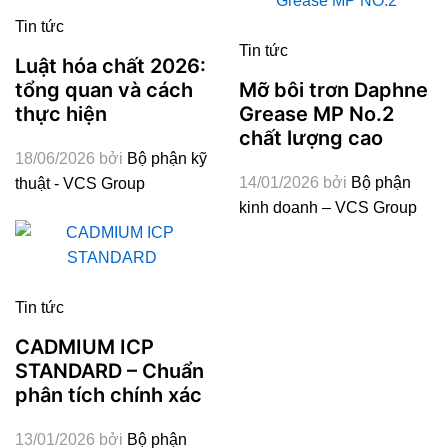
Tin tức
Tin tức
Luật hóa chất 2026:
Mỡ bôi trơn Daphne
tổng quan và cách
Grease MP No.2
thực hiện
chất lượng cao
18/06/2026
bởi
Bộ phận kỹ
14/01/2026
bởi
Bộ phận
thuật - VCS Group
kinh doanh – VCS Group
Tin tức
CADMIUM ICP
STANDARD – Chuẩn
phân tích chính xác
13/01/2026
bởi
Bộ phận