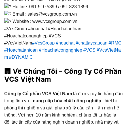
Hotline: 091.910.5399 / 091.823.1899
Email : sales@vcsgroup.com.vn
Website : www.vcsgroup.com.vn
#VcsGroup #hoachat #Hoachatantoan
#Hoachatcongnghiep #VCS
#VcsVietNam
#VcsGroup
#hoachat
#chattaycaucan
#RMC
#Hoachatantoan
#Hoachatcongnghiep
#VCS
#VcsVietNa
m
#DYNAMIC
🏢
Về Chúng Tôi – Công Ty Cổ Phần
VCS Việt Nam
Công ty Cổ phần VCS Việt Nam
là đơn vị uy tín hàng đầu
trong lĩnh vực
cung cấp hóa chất công nghiệp
, thiết bị
phòng thí nghiệm và giải pháp xử lý cáu cặn – ăn mòn hệ
thống. Với hơn 10 năm kinh nghiệm, chúng tôi tự hào là
đối tác tin cậy của hàng nghìn doanh nghiệp, nhà máy và