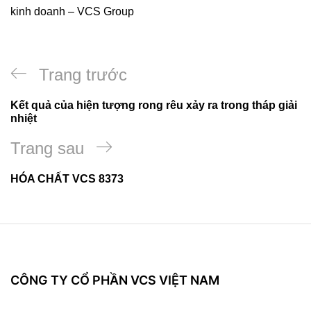
kinh doanh – VCS Group
Điều
Bài
Trang trước
hướng
viết
Kết quả của hiện tượng rong rêu xảy ra trong tháp giải
bài
nhiệt
trước
viết
Bài
Trang sau
tiếp
HÓA CHẤT VCS 8373
theo
CÔNG TY CỔ PHẦN VCS VIỆT NAM