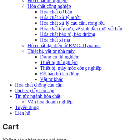
Hóa chất thí nghiệm
Hóa chất công nghiệp
Hóa chất cơ bản
Hóa chất xử lý nước
Hóa chất xử lý cáu cặn, rong rêu
Hóa chất tẩy rửa, vệ sinh dầu mỡ, vết bẩn
Hóa chất bảo trì, bảo dưỡng
Hóa chất xi mạ
Hóa chất đại diện từ RMC, Dynamic
Thiết bị, vật tư nhà máy
Dụng cụ thí nghiệm
Thiết bị thí nghiệm
Thiết bị, máy móc công nghiệp
Đồ bảo hộ lao động
Vật tư khác
Hóa chất chống cáu cặn
Dịch vụ tẩy cáu cặn
Tin tức ngành hóa chất
Văn hóa doanh nghiệp
Tuyển dụng
Liên hệ
Cart