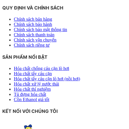
QUY ĐỊNH VÀ CHÍNH SÁCH
Chính sách bán hàng
Chính sách bảo hành
Chính sách bảo mật thông tin
Chính sách thanh toán
Chính sách vận chuyển
Chính sách riêng tư
SẢN PHẨM NỔI BẬT
Hóa chất chống cáu cặn lò hơi
Hóa chất tẩy cáu cặn
Hóa chất tẩy cáu cặn lò hơi (nồi hơi)
Hóa chất xử lý nước thải
Hóa chất thí nghiệm
Tủ đựng hóa chất
Cồn Ethanol giá tốt
KẾT NỐI VỚI CHÚNG TÔI