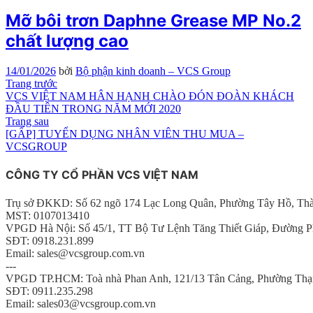
Mỡ bôi trơn Daphne Grease MP No.2
chất lượng cao
14/01/2026
bởi
Bộ phận kinh doanh – VCS Group
Điều
Bài
Trang trước
viết
VCS VIỆT NAM HÂN HẠNH CHÀO ĐÓN ĐOÀN KHÁCH
hướng
trước
ĐẦU TIÊN TRONG NĂM MỚI 2020
Bài
Trang sau
bài
tiếp
[GẤP] TUYỂN DỤNG NHÂN VIÊN THU MUA –
viết
theo
VCSGROUP
CÔNG TY CỔ PHẦN VCS VIỆT NAM
Trụ sở ĐKKD: Số 62 ngõ 174 Lạc Long Quân, Phường Tây Hồ, Th
MST: 0107013410
VPGD Hà Nội: Số 45/1, TT Bộ Tư Lệnh Tăng Thiết Giáp, Đường P
SĐT: 0918.231.899
Email: sales@vcsgroup.com.vn
---
VPGD TP.HCM: Toà nhà Phan Anh, 121/13 Tân Cảng, Phường Thạ
SĐT: 0911.235.298
Email: sales03@vcsgroup.com.vn