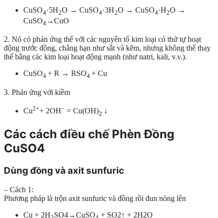
CuSO
·5H
O → CuSO
·3H
O → CuSO
·H
O →
4
2
4
2
4
2
CuSO
→CuO
4
2. Nó có phản ứng thế với các nguyên tố kim loại có thứ tự hoạt
động trước đồng, chẳng hạn như sắt và kẽm, nhưng không thể thay
thế bằng các kim loại hoạt động mạnh (như natri, kali, v.v.).
CuSO
+ R → RSO
+ Cu
4
4
3. Phản ứng với kiềm
2+
–
Cu
+ 2OH
= Cu(OH)
↓
2
Các cách điều chế Phèn Đồng
CuSO4
Dùng đồng và axit sunfuric
– Cách 1:
Phương pháp là trộn axit sunfuric và đồng rồi đun nóng lên
Cu + 2H
SO4→CuSO
+ SO2↑ + 2H2O
2
4