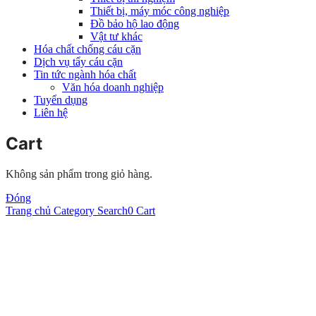
Thiết bị, máy móc công nghiệp
Đồ bảo hộ lao động
Vật tư khác
Hóa chất chống cáu cặn
Dịch vụ tẩy cáu cặn
Tin tức ngành hóa chất
Văn hóa doanh nghiệp
Tuyển dụng
Liên hệ
Cart
Không sản phẩm trong giỏ hàng.
Đóng
Trang chủ
Category
Search
0
Cart