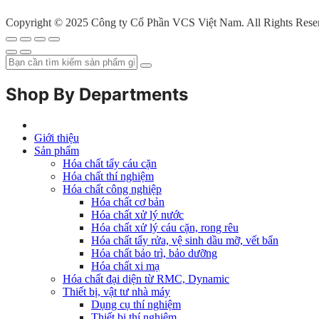
Copyright © 2025 Công ty Cổ Phần VCS Việt Nam. All Rights Rese
Shop By Departments
Giới thiệu
Sản phẩm
Hóa chất tẩy cáu cặn
Hóa chất thí nghiệm
Hóa chất công nghiệp
Hóa chất cơ bản
Hóa chất xử lý nước
Hóa chất xử lý cáu cặn, rong rêu
Hóa chất tẩy rửa, vệ sinh dầu mỡ, vết bẩn
Hóa chất bảo trì, bảo dưỡng
Hóa chất xi mạ
Hóa chất đại diện từ RMC, Dynamic
Thiết bị, vật tư nhà máy
Dụng cụ thí nghiệm
Thiết bị thí nghiệm