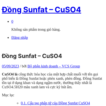
Đồng Sunfat – CuSO4
0
Không sản phẩm trong giỏ hàng.
Đăng nhập
Đồng Sunfat – CuSO4
05/09/2023
/
bởi
Bộ phận kinh doanh – VCS Group
CuSO4 là
công thức hóa học của một hợp chất muối với tên gọi
phổ biến là Đồng Sunfat hoặc phèn xanh, phèn đồng. Đồng Sunfat
tồn tại ở dạng khan và dạng ngậm nước, thường thấy nhất là
CuSO4.5H20 màu xanh lam và cực kỳ hút ẩm.
Mục lục
0.1.
Cấu tạo phân tử của Đồng Sunfat CuSO4