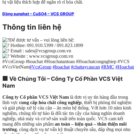
bị vật liệu thích hợp để ngăn rò rỉ hóa chất.
Đồng sunphat – CuSO4 – VCS GROUP
Thông tin liên hệ
Để được tư vấn – vui lòng liên hệ:
Hotline: 091.910.5399 / 091.823.1899
Email : sales@vcsgroup.com.vn
Website : www.vcsgroup.com.vn
#VcsGroup #hoachat #Hoachatantoan #Hoachatcongnghiep #VCS
#VcsVietNam
#VcsGroup
#hoachat
#chattaycaucan
#RMC
#Hoachat
🏢
Về Chúng Tôi – Công Ty Cổ Phần VCS Việt
Nam
Công ty Cổ phần VCS Việt Nam
là đơn vị uy tín hàng đầu trong
lĩnh vực
cung cấp hóa chất công nghiệp
, thiết bị phòng thí nghiệm
và giải pháp xử lý cáu cặn – ăn mòn hệ thống. Với hơn 10 năm kinh
nghiệm, chúng tôi tự hào là đối tác tin cậy của hàng nghìn doanh
nghiệp, nhà máy và cơ sở sản xuất trên toàn quốc. VCS cam kết
mang đến những sản phẩm
an toàn – hiệu quả – thân thiện môi
trường
, cùng dịch vụ tư vấn kỹ thuật chuyên sâu, đáp ứng mọi nhu