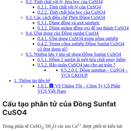
0.2.
Tính chất vật lý, hóa học của CuSO4
0.2.1.
Tính chất vật lý của CuSO4
0.2.2.
Tính chất hóa học của CuSO4
0.3.
Các cách điều chế Phèn Đồng CuSO4
0.3.1.
Dùng đồng và axit sunfuric
0.3.2.
Dùng quặng đồng oxi để tạo thành CuSO4
0.4.
Ứng dụng của Đồng sunfat CusO4
0.4.1.
Ứng dụng CuSO4 trong nông nghiệp
0.4.2.
Trong công nghiệp Đồng Sunfat CuSO4
có ứng dụng gì?
0.5.
Những lưu ý khi sử dụng Đồng Sunfat CuSO4
0.5.1.
Đồng 2 sunfat là một hóa chất nguy hiểm
0.5.2.
Bảo quản CuSO4 sao cho an toàn ?
0.5.2.0.1.
Đồng sunphat – CuSO4 –
VCS GROUP
1.
Thông tin liên hệ
1.0.1.
🏢 Về Chúng Tôi – Công Ty Cổ Phần
VCS Việt Nam
Cấu tạo phân tử của Đồng Sunfat
CuSO4
2+
Trong phân tử CuSO
·5H
O các ion Cu
được phối trí kiểu bát
4
2