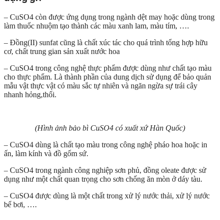
– CuSO4 còn được ứng dụng trong ngành dệt may hoặc dùng trong
làm thuốc nhuộm tạo thành các màu xanh lam, màu tím, ….
– Đồng(II) sunfat cũng là chất xúc tác cho quá trình tổng hợp hữu
cơ, chất trung gian sản xuất nước hoa
– CuSO4 trong công nghệ thực phẩm được dùng như chất tạo màu
cho thực phẩm. Là thành phần của dung dịch sử dụng để bảo quản
mẫu vật thực vật có màu sắc tự nhiên và ngăn ngừa sự trái cây
nhanh hỏng,thối.
(Hình ảnh bảo bì CuSO4 có xuất xứ Hàn Quốc)
– CuSO4 dùng là chất tạo màu trong công nghệ pháo hoa hoặc in
ấn, làm kính và đồ gốm sứ.
– CuSO4 trong ngành công nghiệp sơn phủ, đồng oleate được sử
dụng như một chất quan trọng cho sơn chống ăn mòn ở dáy tàu.
– CuSO4 được dùng là một chất trong xử lý nước thải, xử lý nước
bể bơi, ….