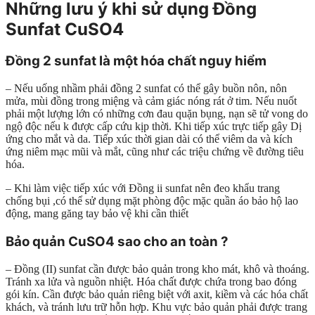
Những lưu ý khi sử dụng Đồng
Sunfat CuSO4
Đồng 2 sunfat là một hóa chất nguy hiểm
– Nếu uống nhầm phải đồng 2 sunfat có thể gây buồn nôn, nôn
mửa, mùi đồng trong miệng và cảm giác nóng rát ở tim. Nếu nuốt
phải một lượng lớn có những cơn đau quặn bụng, nạn sẽ tử vong do
ngộ độc nếu k được cấp cứu kịp thời. Khi tiếp xúc trực tiếp gây Dị
ứng cho mắt và da. Tiếp xúc thời gian dài có thể viêm da và kích
ứng niêm mạc mũi và mắt, cũng như các triệu chứng về đường tiêu
hóa.
– Khi làm việc tiếp xúc với Đồng ii sunfat nên đeo khẩu trang
chống bụi ,có thể sử dụng mặt phòng độc mặc quần áo bảo hộ lao
động, mang găng tay bảo vệ khi cần thiết
Bảo quản CuSO4 sao cho an toàn ?
– Đồng (II) sunfat cần được bảo quản trong kho mát, khô và thoáng.
Tránh xa lửa và nguồn nhiệt. Hóa chất được chứa trong bao đóng
gói kín. Cần được bảo quản riêng biệt với axit, kiềm và các hóa chất
khách, và tránh lưu trữ hỗn hợp. Khu vực bảo quản phải được trang