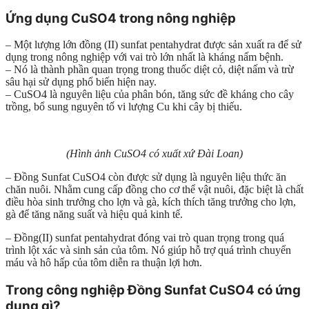
Ứng dụng CuSO4 trong nông nghiệp
– Một lượng lớn đồng (II) sunfat pentahydrat được sản xuất ra để sử
dụng trong nông nghiệp với vai trò lớn nhất là kháng nấm bệnh.
– Nó là thành phần quan trọng trong thuốc diệt cỏ, diệt nấm và trừ
sâu hại sử dụng phổ biến hiện nay.
– CuSO4 là nguyên liệu của phân bón, tăng sức đề kháng cho cây
trồng, bổ sung nguyên tố vi lượng Cu khi cây bị thiếu.
(Hình ảnh CuSO4 có xuất xứ Đài Loan)
– Đồng Sunfat CuSO4 còn được sử dụng là nguyên liệu thức ăn
chăn nuôi. Nhằm cung cấp đồng cho cơ thể vật nuôi, đặc biệt là chất
điều hòa sinh trưởng cho lợn và gà, kích thích tăng trưởng cho lợn,
gà để tăng năng suất và hiệu quả kinh tế.
– Đồng(II) sunfat pentahydrat đóng vai trò quan trọng trong quá
trình lột xác và sinh sản của tôm. Nó giúp hỗ trợ quá trình chuyển
máu và hô hấp của tôm diễn ra thuận lợi hơn.
Trong công nghiệp Đồng Sunfat CuSO4 có ứng
dụng gì?