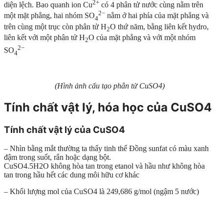
2+
diện lệch. Bao quanh ion Cu
có 4 phân tử nước cùng nằm trên
2−
một mặt phẳng, hai nhóm SO
nằm ở hai phía của mặt phẳng và
4
trên cùng một trục còn phân tử H
O thứ năm, bằng liên kết hydro,
2
liên kết với một phân tử H
O của mặt phẳng và với một nhóm
2
2−
SO
4
(Hình ảnh cấu tạo phân tử CuSO4)
Tính chất vật lý, hóa học của CuSO4
Tính chất vật lý của CuSO4
– Nhìn bằng mắt thường ta thấy tinh thể Đồng sunfat có màu xanh
đậm trong suốt, rắn hoặc dạng bột.
CuSO4.5H2O không hòa tan trong etanol và hầu như không hòa
tan trong hầu hết các dung môi hữu cơ khác
– Khối lượng mol của CuSO4 là 249,686 g/mol (ngậm 5 nước)