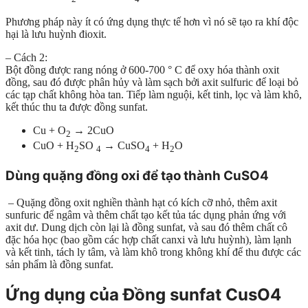
Phương pháp này ít có ứng dụng thực tế hơn vì nó sẽ tạo ra khí độc
hại là lưu huỳnh đioxit.
– Cách 2:
Bột đồng được rang nóng ở 600-700 ° C để oxy hóa thành oxit
đồng, sau đó được phân hủy và làm sạch bởi axit sulfuric để loại bỏ
các tạp chất không hòa tan. Tiếp làm nguội, kết tinh, lọc và làm khô,
kết thúc thu ta được đồng sunfat.
Cu + O
→ 2CuO
2
CuO + H
SO
→ CuSO
+ H
O
2
4
4
2
Dùng quặng đồng oxi để tạo thành CuSO4
– Quặng đồng oxit nghiền thành hạt có kích cỡ nhỏ, thêm axit
sunfuric để ngâm và thêm chất tạo kết tủa tác dụng phản ứng với
axit dư. Dung dịch còn lại là đồng sunfat, và sau đó thêm chất cô
đặc hóa học (bao gồm các hợp chất canxi và lưu huỳnh), làm lạnh
và kết tinh, tách ly tâm, và làm khô trong không khí để thu được các
sản phẩm là đồng sunfat.
Ứng dụng của Đồng sunfat CusO4