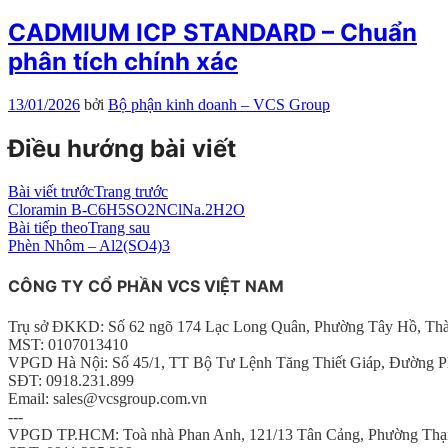
CADMIUM ICP STANDARD – Chuẩn
phân tích chính xác
13/01/2026
bởi
Bộ phận kinh doanh – VCS Group
Điều hướng bài viết
Bài viết trước
Trang trước
Cloramin B-C6H5SO2NClNa.2H2O
Bài tiếp theo
Trang sau
Phèn Nhôm – Al2(SO4)3
CÔNG TY CỔ PHẦN VCS VIỆT NAM
Trụ sở ĐKKD: Số 62 ngõ 174 Lạc Long Quân, Phường Tây Hồ, Th
MST: 0107013410
VPGD Hà Nội: Số 45/1, TT Bộ Tư Lệnh Tăng Thiết Giáp, Đường P
SĐT: 0918.231.899
Email: sales@vcsgroup.com.vn
---
VPGD TP.HCM: Toà nhà Phan Anh, 121/13 Tân Cảng, Phường Thạ