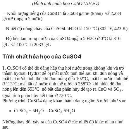
(Hình ảnh minh họa CuSO4.5H2O)
– Khối lượng riêng của CuSO4 là 3,603 g/cm³ (khan) và 2,284
g/cm³ ( ngậm 5 nước)
– Nhiệt độ nóng chảy của CuSO4.5H2O là 150 °C (302 °F; 423 K)
– Độ hòa tan trong nước của CuSO4 ngậm 5 H2O ở 0°C là 316
g/L và 100℃ là 2033 g/L
Tính chất hóa học của CuSO4
1. CuSO4 có thể dễ dàng hấp thụ hơi nước trong không khí và trở
thành hydrat. Hydrat dễ bị mất nước tinh thể sau khi đun nóng và
mất hai nước tinh thể khi đun nóng đến 102°C; mất ba nước tinh thể
ở 113°C; mất tất cả nước tinh thể nước ở 258°C; khi nhiệt độ đun
nóng lên đến 653°C, nó bắt đầu phân hủy để tạo ra CuO và SO
.
3
Quá trình phân hủy kết thúc ở 720°C.
Phương trình CuSO4 dạng khan thành dạng ngậm 5 nước như sau:
CuSO
+ 5H
O = CuSO
.5H
O
4
2
4
2
Những thay đổi xảy ra của CuSO4 ở các nhiệt độ khác nhau như
sau: