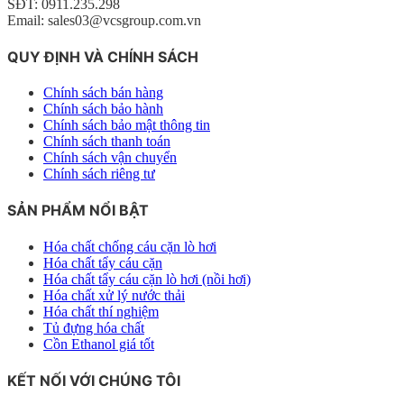
SĐT: 0911.235.298
Email: sales03@vcsgroup.com.vn
QUY ĐỊNH VÀ CHÍNH SÁCH
Chính sách bán hàng
Chính sách bảo hành
Chính sách bảo mật thông tin
Chính sách thanh toán
Chính sách vận chuyển
Chính sách riêng tư
SẢN PHẨM NỔI BẬT
Hóa chất chống cáu cặn lò hơi
Hóa chất tẩy cáu cặn
Hóa chất tẩy cáu cặn lò hơi (nồi hơi)
Hóa chất xử lý nước thải
Hóa chất thí nghiệm
Tủ đựng hóa chất
Cồn Ethanol giá tốt
KẾT NỐI VỚI CHÚNG TÔI